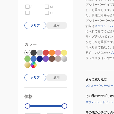
プルオーバータイプ
S
M
しても重宝します。
L
LL
た、男性は汗をかき
プルオーバーパーカ
クリア
適用
す際は
スウェットパ
に入れてみてくださ
サイズ選びのポイン
があるかも重要です
カラー
ゴ入りまで幅広く、
初めての方はぜひ
プ
ラックスタイムや外
クリア
適用
さらに絞り込む
プルオーバーパーカー
その他のカテゴリか
価格
99000
0
スウェット上下セット
その他のカテゴリの