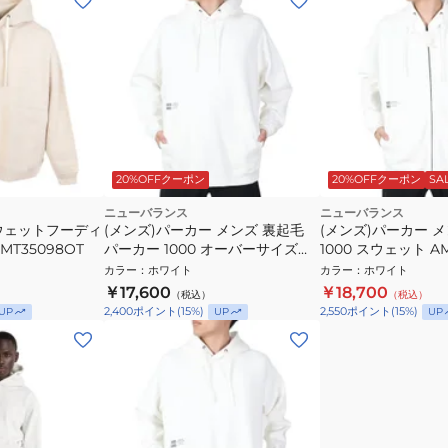
20%OFFクーポン
20%OFFクーポン
SA
ニューバランス
ニューバランス
 スウェットフーディ
(メンズ)パーカー メンズ 裏起毛
(メンズ)パーカー 
T35098OT
パーカー 1000 オーバーサイズフ
1000 スウェット AM
ィット AMT25022SST
カラー
：
ホワイト
カラー
：
ホワイト
￥17,600
￥18,700
（税込）
（税込）
2,400
ポイント
(
15
%)
2,550
ポイント
(
15
%)
UP
UP
UP