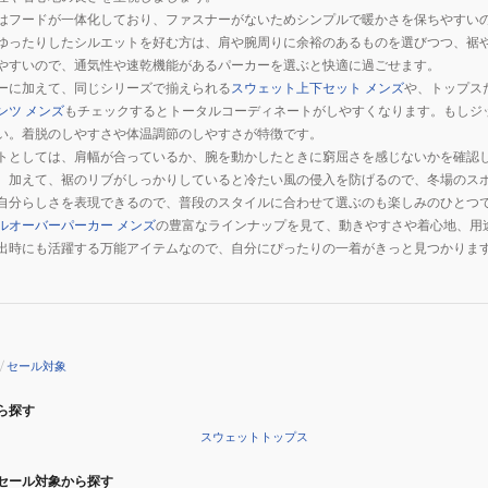
はフードが一体化しており、ファスナーがないためシンプルで暖かさを保ちやすい
ゆったりしたシルエットを好む方は、肩や腕周りに余裕のあるものを選びつつ、裾
やすいので、通気性や速乾機能があるパーカーを選ぶと快適に過ごせます。
ーに加えて、同じシリーズで揃えられる
スウェット上下セット メンズ
や、トップス
ンツ メンズ
もチェックするとトータルコーディネートがしやすくなります。もしジ
い。着脱のしやすさや体温調節のしやすさが特徴です。
トとしては、肩幅が合っているか、腕を動かしたときに窮屈さを感じないかを確認
。加えて、裾のリブがしっかりしていると冷たい風の侵入を防げるので、冬場のス
自分らしさを表現できるので、普段のスタイルに合わせて選ぶのも楽しみのひとつ
ルオーバーパーカー メンズ
の豊富なラインナップを見て、動きやすさや着心地、用
出時にも活躍する万能アイテムなので、自分にぴったりの一着がきっと見つかりま
/
セール対象
ら探す
スウェットトップス
セール対象から探す