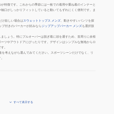
のが特徴です。これからの季節には一枚での着用や重ね着のインナーと
や袖口がしっかりフィットしていると動いてもずれにくく便利です。ま
だけ欲しい場合は
スウェットトップス メンズ
、動きやすいパンツを探
ップ付きのパーカーが好みなら
ジップアップパーカー メンズ
も選択肢
しましょう。特にプルオーバーは脱ぎ着に頭を通すため、首周りに余裕
ポーツやアウトドアにぴったりです。デザインはシンプルな無地からロ
です。
途を考えながら選んでみてください。スポーツシーンだけでなく、リ
す。
すべて表示する