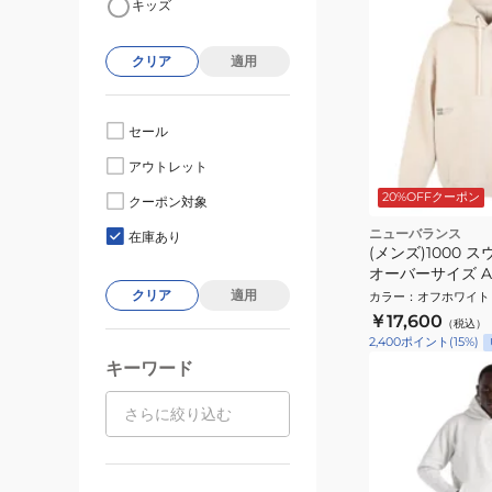
キッズ
クリア
適用
セール
アウトレット
20%OFFクーポン
クーポン対象
ニューバランス
在庫あり
(メンズ)1000
オーバーサイズ AM
クリア
適用
カラー
：
オフホワイト
￥17,600
（税込）
2,400
ポイント
(
15
%)
キーワード