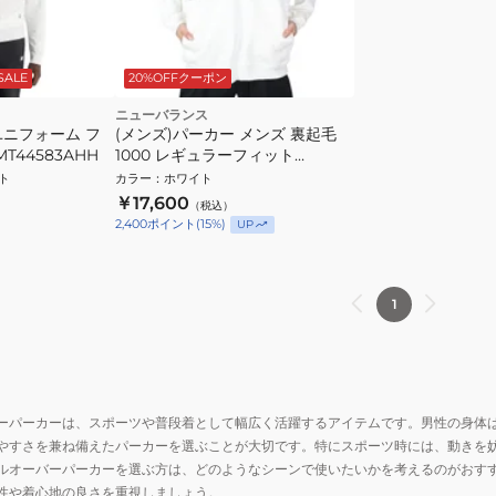
SALE
20%OFFクーポン
ニューバランス
 ユニフォーム フ
(メンズ)パーカー メンズ 裏起毛
T44583AHH
1000 レギュラーフィット
AMT25021SST
ト
カラー
：
ホワイト
￥17,600
（税込）
2,400
ポイント
(
15
%)
UP
1
ーパーカーは、スポーツや普段着として幅広く活躍するアイテムです。男性の身体
やすさを兼ね備えたパーカーを選ぶことが大切です。特にスポーツ時には、動きを
ルオーバーパーカーを選ぶ方は、どのようなシーンで使いたいかを考えるのがおす
性や着心地の良さを重視しましょう。