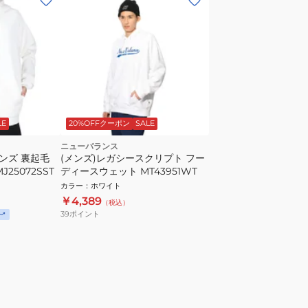
LE
20%OFFクーポン
SALE
ニューバランス
メンズ 裏起毛
(メンズ)レガシースクリプト フー
J25072SST
ディースウェット MT43951WT
カラー
：
ホワイト
￥4,389
（税込）
39
ポイント