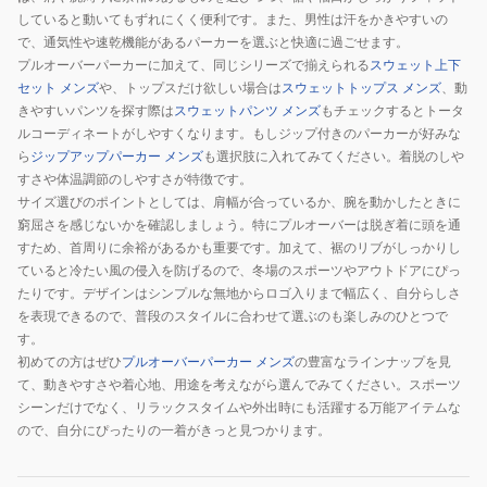
していると動いてもずれにくく便利です。また、男性は汗をかきやすいの
で、通気性や速乾機能があるパーカーを選ぶと快適に過ごせます。
プルオーバーパーカーに加えて、同じシリーズで揃えられる
スウェット上下
セット メンズ
や、トップスだけ欲しい場合は
スウェットトップス メンズ
、動
きやすいパンツを探す際は
スウェットパンツ メンズ
もチェックするとトータ
ルコーディネートがしやすくなります。もしジップ付きのパーカーが好みな
ら
ジップアップパーカー メンズ
も選択肢に入れてみてください。着脱のしや
すさや体温調節のしやすさが特徴です。
サイズ選びのポイントとしては、肩幅が合っているか、腕を動かしたときに
窮屈さを感じないかを確認しましょう。特にプルオーバーは脱ぎ着に頭を通
すため、首周りに余裕があるかも重要です。加えて、裾のリブがしっかりし
ていると冷たい風の侵入を防げるので、冬場のスポーツやアウトドアにぴっ
たりです。デザインはシンプルな無地からロゴ入りまで幅広く、自分らしさ
を表現できるので、普段のスタイルに合わせて選ぶのも楽しみのひとつで
す。
初めての方はぜひ
プルオーバーパーカー メンズ
の豊富なラインナップを見
て、動きやすさや着心地、用途を考えながら選んでみてください。スポーツ
シーンだけでなく、リラックスタイムや外出時にも活躍する万能アイテムな
ので、自分にぴったりの一着がきっと見つかります。