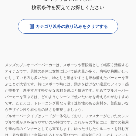
検索条件を変えてお探しください
カテゴリ以外の絞り込みをクリアする
メンズのプルオーバーパーカーは、スポーツや普段着として幅広く活躍する
アイテムです。男性の身体は女性に比べて筋肉量が多く、肩幅や胸囲がしっ
かりしている方も多いため、ゆとりと動きやすさを兼ね備えたパーカーを選
ぶことが大切です。特にスポーツ時には、動きを妨げない適度なフィット感
が重要で、厚手すぎず軽やかな素材を選ぶと快適です。初めてプルオーバー
パーカーを選ぶ方は、どのようなシーンで使いたいかを考えるのがおすすめ
です。たとえば、トレーニング用なら吸汗速乾性のある素材を、普段使いな
らデザイン性や着心地の良さを重視しましょう。
プルオーバータイプはフードが一体化しており、ファスナーがないためシン
プルで暖かさを保ちやすいのが特徴です。これからの季節には一枚での着用
や重ね着のインナーとしても重宝します。ゆったりしたシルエットを好む方
は、肩や腕周りに余裕のあるものを選びつつ、裾や袖口がしっかりフィット