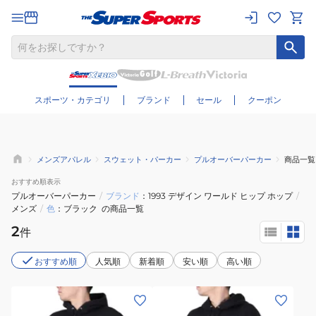
さらに絞り込む
スポーツ・カテゴリ
ブランド
セール
クーポン
メンズアパレル
スウェット・パーカー
プルオーバーパーカー
商品一覧
おすすめ
順表示
プルオーバーパーカー
/
ブランド
1993 デザイン ワールド ヒップ ホップ
/
メンズ
/
色
ブラック
の商品一覧
2
件
おすすめ順
人気順
新着順
安い順
高い順