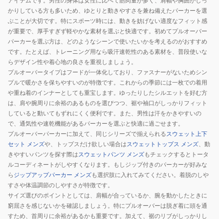
アイテムです。男性の身体は女性に比べて筋肉量が多く、肩幅や胸囲がしっ
かりしている方も多いため、ゆとりと動きやすさを兼ね備えたパーカーを選
ぶことが大切です。特にスポーツ時には、動きを妨げない適度なフィット感
が重要で、厚手すぎず軽やかな素材を選ぶと快適です。初めてプルオーバー
パーカーを選ぶ方は、どのようなシーンで使いたいかを考えるのがおすすめ
です。たとえば、トレーニング用なら吸汗速乾性のある素材を、普段使いな
らデザイン性や着心地の良さを重視しましょう。
プルオーバータイプはフードが一体化しており、ファスナーがないためシン
プルで暖かさを保ちやすいのが特徴です。これからの季節には一枚での着用
や重ね着のインナーとしても重宝します。ゆったりしたシルエットを好む方
は、肩や腕周りに余裕のあるものを選びつつ、裾や袖口がしっかりフィット
していると動いてもずれにくく便利です。また、男性は汗をかきやすいの
で、通気性や速乾機能があるパーカーを選ぶと快適に過ごせます。
プルオーバーパーカーに加えて、同じシリーズで揃えられる
スウェット上下
セット メンズ
や、トップスだけ欲しい場合は
スウェットトップス メンズ
、動
きやすいパンツを探す際は
スウェットパンツ メンズ
もチェックするとトータ
ルコーディネートがしやすくなります。もしジップ付きのパーカーが好みな
ら
ジップアップパーカー メンズ
も選択肢に入れてみてください。着脱のしや
すさや体温調節のしやすさが特徴です。
サイズ選びのポイントとしては、肩幅が合っているか、腕を動かしたときに
窮屈さを感じないかを確認しましょう。特にプルオーバーは脱ぎ着に頭を通
すため、首周りに余裕があるかも重要です。加えて、裾のリブがしっかりし