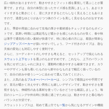
SH9801-
SH9801-
広い傾向がありますので、動きやすさとフィット感を重視して選ぶことが重
9902S
99031
要です。まずは、自分の体型に合ったサイズ感を意識しましょう。あまりタ
イトすぎると動きにくく、逆に大きすぎるとだらしなく見えることもありま
すので、適度なゆとりがありつつ体のラインを美しく見せるものがおすすめ
です。
また、季節や用途に合わせて生地の厚さや素材感をチェックするのもポイン
トです。肌寒い時期には裏起毛など暖かさを感じられるものが良く、春や秋
は薄手で通気性の良い素材が快適です。特に初心者の方には、着脱が簡単な
ジップアップパーカー
が扱いやすいでしょう。フード付きのタイプは、急な
天候の変化にも対応しやすく便利です。
さらに、コーディネートのしやすさも考えると、セットアップで揃えられる
スウェット上下セット
を選ぶのもおすすめです。これなら、上下のバランス
を気にせずにおしゃれに決まり、運動時の動きやすさも確保できます。カラ
ーやデザインも落ち着いたものから鮮やかなものまで幅広く揃っているの
で、自分の好みや使うシーンに合わせて選んでみてください。
また、人気のある
プルオーバーパーカー
は、シンプルで着脱はやや手間です
が、首元が暖かく冷えやすい男性にも嬉しいデザインです。動きやすさを重
視するなら、伸縮性のある素材を使っているかどうかも確認しましょう。毎
日のトレーニングや外出時に快適に過ごすためには、動きやすさと着心地の
バランスが大切です。
スウェットトップスは、初めて選ぶ方でも
一覧
から気になるデザインや機能