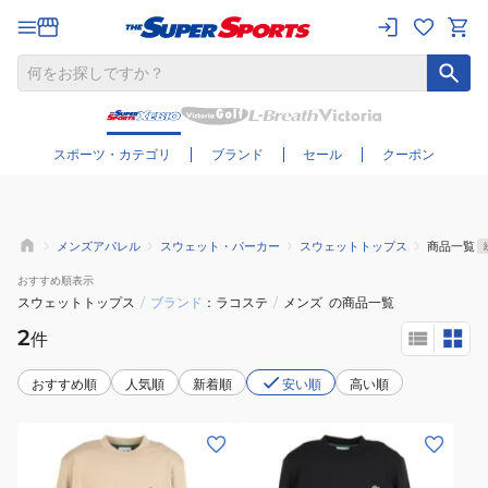
さらに絞り込む
スポーツ・カテゴリ
ブランド
セール
クーポン
メンズアパレル
スウェット・パーカー
スウェットトップス
商品一覧
おすすめ
順表示
スウェットトップス
/
ブランド
ラコステ
/
メンズ
の商品一覧
2
件
おすすめ順
人気順
新着順
安い順
高い順
(メ
(メ
ン
ン