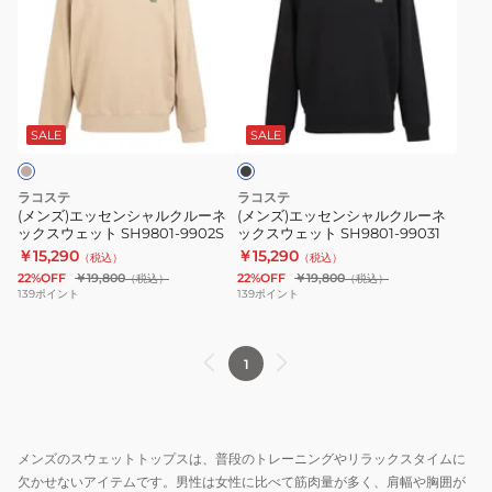
ズ)
ズ)
エ
エ
ッ
ッ
セ
セ
ブ
ン
ン
ラ
シ
シ
ッ
SALE
SALE
ク
ャ
ャ
ル
ル
ラコステ
ラコステ
ク
ク
(メンズ)エッセンシャルクルーネ
(メンズ)エッセンシャルクルーネ
ックスウェット SH9801-9902S
ックスウェット SH9801-99031
ル
ル
￥15,290
￥15,290
（税込）
（税込）
ー
ー
22%OFF
￥19,800
22%OFF
￥19,800
（税込）
（税込）
ネ
ネ
139
ポイント
139
ポイント
ッ
ッ
ク
ク
1
ス
ス
ウ
ウ
ェ
ェ
ッ
ッ
メンズのスウェットトップスは、普段のトレーニングやリラックスタイムに
ト
ト
欠かせないアイテムです。男性は女性に比べて筋肉量が多く、肩幅や胸囲が