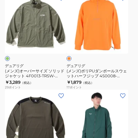
布
ッ
ン
ン
帛
ト
ズ)
ズ)
ジ
4F0002-
オ
ポ
ッ
TRSW-
ー
リ
プ
860EG
バ
PU
オ
ア
BEG
ー
ダ
レ
ッ
サ
ン
ン
プ
ジ
イ
ボ
ジ
ズ
ー
デュアリグ
デュアリグ
ャ
ソ
ル
(メンズ)オーバーサイズ ソリッド
(メンズ)ポリPUダンボールスウェ
ケ
ジャケット 4F0013-TRSW-
ットハーフジップ 4S0008-
リ
ス
860DG OLV
TRSW-860HD ORG
￥3,289
￥1,879
ッ
（税込）
（税込）
ッ
ウ
29
ポイント
17
ポイント
ト
ド
ェ
(メ
(メ
5S0003-
ジ
ッ
ン
ン
TRSW-
ャ
ト
ズ)
ズ)
860EG
ケ
ハ
ポ
絶
BLK
ッ
ー
リ
耐
ト
フ
ダ
撥
ダ
4F0013-
ジ
ン
水