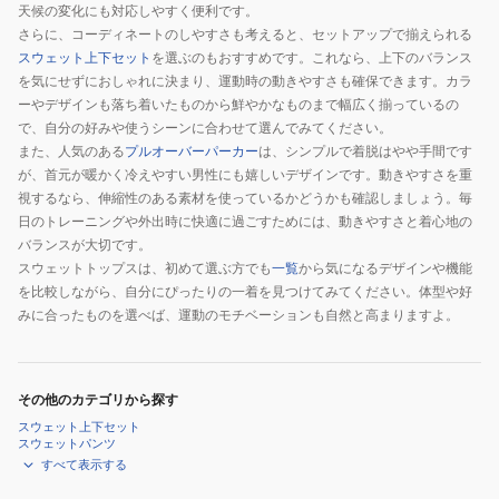
天候の変化にも対応しやすく便利です。
さらに、コーディネートのしやすさも考えると、セットアップで揃えられる
スウェット上下セット
を選ぶのもおすすめです。これなら、上下のバランス
を気にせずにおしゃれに決まり、運動時の動きやすさも確保できます。カラ
ーやデザインも落ち着いたものから鮮やかなものまで幅広く揃っているの
で、自分の好みや使うシーンに合わせて選んでみてください。
また、人気のある
プルオーバーパーカー
は、シンプルで着脱はやや手間です
が、首元が暖かく冷えやすい男性にも嬉しいデザインです。動きやすさを重
視するなら、伸縮性のある素材を使っているかどうかも確認しましょう。毎
日のトレーニングや外出時に快適に過ごすためには、動きやすさと着心地の
バランスが大切です。
スウェットトップスは、初めて選ぶ方でも
一覧
から気になるデザインや機能
を比較しながら、自分にぴったりの一着を見つけてみてください。体型や好
みに合ったものを選べば、運動のモチベーションも自然と高まりますよ。
その他のカテゴリから探す
スウェット上下セット
スウェットパンツ
すべて表示する