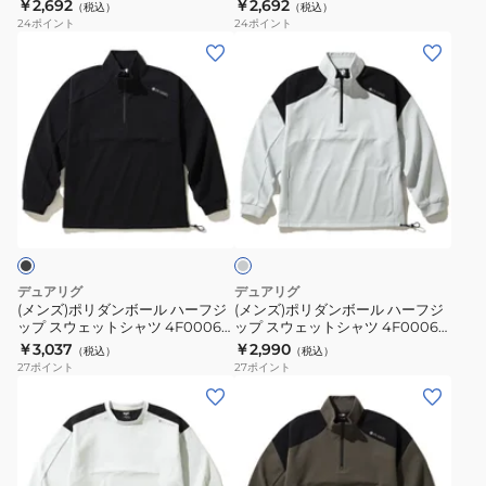
860HD BLK
860HD VIO
￥2,692
￥2,692
ッ
（税込）
（税込）
ー
ー
24
ポイント
24
ポイント
ト
ス
ス
(メ
(メ
5S0003-
ウ
ウ
ン
ン
TRSW-
ェ
ェ
ズ)
ズ)
860EG
ッ
ッ
ポ
ポ
DGRN
ト
ト
リ
リ
4F0004-
4F0004-
ダ
ダ
ア
TRSW-
TRSW-
ン
ン
イ
860HD
860HD
ボ
ボ
ス
BLK
VIO
グ
ー
ー
レ
ル
ル
ー
デュアリグ
デュアリグ
ハ
ハ
(メンズ)ポリダンボール ハーフジ
(メンズ)ポリダンボール ハーフジ
ップ スウェットシャツ 4F0006-
ップ スウェットシャツ 4F0006-
ー
ー
TRSW-860HD BLK
TRSW-860HD IGRY
￥3,037
￥2,990
（税込）
（税込）
フ
フ
27
ポイント
27
ポイント
ジ
ジ
(メ
(メ
ッ
ッ
ン
ン
プ
プ
ズ)
ズ)
ス
ス
ポ
ポ