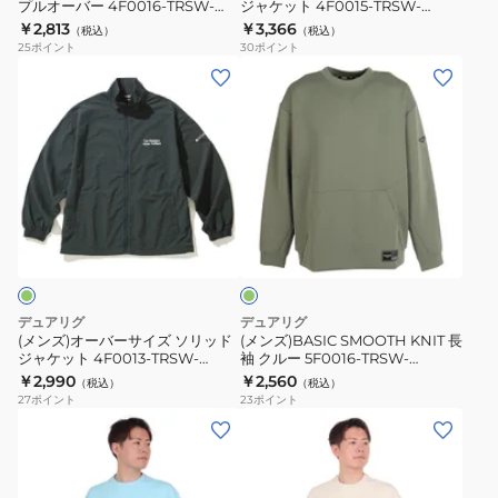
860HD
プルオーバー 4F0016-TRSW-
ジャケット 4F0015-TRSW-
ッ
ッ
860SD OLV
860SD OLV
￥2,813
￥3,366
BEG
（税込）
（税込）
チ
チ
25
ポイント
30
ポイント
プ
ジ
(メ
(メ
ル
ャ
ン
ン
オ
ケ
ズ)
ズ)BASIC
ー
ッ
オ
SMOOTH
バ
ト
ー
KNIT
ー
4F0015-
バ
長
オ
4F0016-
TRSW-
ー
袖
リ
TRSW-
860SD
サ
ク
ー
860SD
OLV
ブ
イ
ル
OLV
ズ
ー
デュアリグ
デュアリグ
ソ
5F0016-
(メンズ)オーバーサイズ ソリッド
(メンズ)BASIC SMOOTH KNIT 長
ジャケット 4F0013-TRSW-
袖 クルー 5F0016-TRSW-
リ
TRSW-
860DG GRN
860DSH OLV
￥2,990
￥2,560
（税込）
（税込）
ッ
860DSH
27
ポイント
23
ポイント
ド
OLV
(メ
(メ
ジ
ン
ン
ャ
ズ)
ズ)
ケ