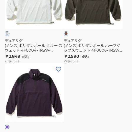
ウ
ウ
リ
リ
ェ
ェ
ダ
ダ
カ
ッ
ッ
ン
ン
ー
ト
ト
ボ
ボ
キ
シ
シ
ー
ー
ャ
ャ
ル
ル
デュアリグ
デュアリグ
ツ
ツ
ク
ハ
(メンズ)ポリダンボール クルー ス
(メンズ)ポリダンボール ハーフジ
4F0006-
4F0006-
ウェット 4F0004-TRSW-
ップスウェット 4F0006-TRSW-
ル
ー
860HD IGRY
860HD KHK
￥2,849
￥2,990
TRSW-
TRSW-
（税込）
（税込）
ー
フ
25
ポイント
27
ポイント
860HD
860HD
ス
ジ
(メ
BLK
IGRY
ウ
ッ
ン
ェ
プ
ズ)
ッ
ス
ポ
ト
ウ
リ
4F0004-
ェ
ダ
TRSW-
ッ
ン
860HD
ト
ボ
IGRY
4F0006-
ー
TRSW-
ル