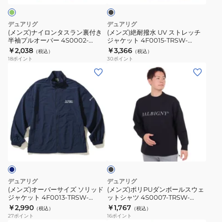
ー
ク
ス
ス
4S0002-
ラ
ト
デュアリグ
デュアリグ
TRSW-
ン
レ
(メンズ)ナイロンタスラン裏付き
(メンズ)絶耐撥水 UV ストレッチ
860EG
半袖プルオーバー 4S0002-
ジャケット 4F0015-TRSW-
裏
ッ
TRSW-860EG MNT
860SD BLK
￥2,038
￥3,366
BLK
（税込）
（税込）
付
チ
18
ポイント
30
ポイント
き
ジ
(メ
(メ
半
ャ
ン
ン
袖
ケ
ズ)
ズ)
プ
ッ
オ
ポ
ル
ト
ー
リ
オ
4F0015-
バ
PU
ブ
ー
TRSW-
ー
ダ
ラ
バ
860SD
サ
ン
ッ
ー
BLK
ク
イ
ボ
4S0002-
ズ
ー
デュアリグ
デュアリグ
TRSW-
ソ
ル
(メンズ)オーバーサイズ ソリッド
(メンズ)ポリPUダンボールスウェ
860EG
ジャケット 4F0013-TRSW-
ットシャツ 4S0007-TRSW-
リ
ス
860DG NVY
860HD BLK
￥2,990
￥1,767
MNT
（税込）
（税込）
ッ
ウ
27
ポイント
16
ポイント