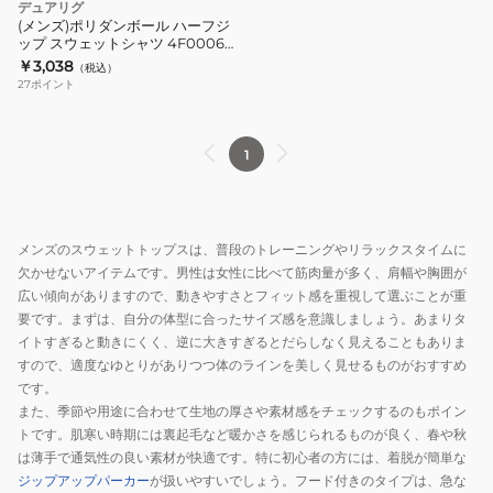
デュアリグ
860HD
ハ
(メンズ)ポリダンボール ハーフジ
KHK
ップ スウェットシャツ 4F0006-
ー
TRSW-860HD VIO
￥3,038
（税込）
フ
27
ポイント
ジ
ッ
プ
1
ス
ウ
ェ
メンズのスウェットトップスは、普段のトレーニングやリラックスタイムに
ッ
欠かせないアイテムです。男性は女性に比べて筋肉量が多く、肩幅や胸囲が
ト
広い傾向がありますので、動きやすさとフィット感を重視して選ぶことが重
シ
要です。まずは、自分の体型に合ったサイズ感を意識しましょう。あまりタ
ャ
イトすぎると動きにくく、逆に大きすぎるとだらしなく見えることもありま
ツ
すので、適度なゆとりがありつつ体のラインを美しく見せるものがおすすめ
です。
4F0006-
また、季節や用途に合わせて生地の厚さや素材感をチェックするのもポイン
TRSW-
トです。肌寒い時期には裏起毛など暖かさを感じられるものが良く、春や秋
860HD
は薄手で通気性の良い素材が快適です。特に初心者の方には、着脱が簡単な
VIO
ジップアップパーカー
が扱いやすいでしょう。フード付きのタイプは、急な