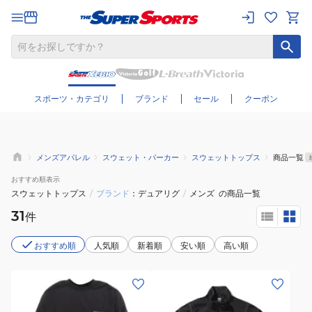
さらに絞り込む
スポーツ・カテゴリ
ブランド
セール
クーポン
メンズアパレル
スウェット・パーカー
スウェットトップス
商品一覧
おすすめ
順表示
スウェットトップス
/
ブランド
デュアリグ
/
メンズ
の商品一覧
31
件
おすすめ順
人気順
新着順
安い順
高い順
(メ
(メ
ン
ン