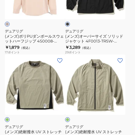
ブ
ー
ダ
ー
ラ
バ
ン
サ
ッ
ー
ク
ボ
イ
4S0002-
ー
ズ
デュアリグ
デュアリグ
TRSW-
ル
ソ
(メンズ)ポリPUダンボールスウェ
(メンズ)オーバーサイズ ソリッド
860EG
ットハーフジップ 4S0008-
ジャケット 4F0013-TRSW-
ス
リ
TRSW-860HD BEG
860DG BLK
￥1,879
￥3,289
ORG
（税込）
（税込）
ウ
ッ
17
ポイント
29
ポイント
ェ
ド
(メ
(メ
ッ
ジ
ン
ン
ト
ャ
ズ)
ズ)
ハ
ケ
絶
絶
ー
ッ
耐
耐
フ
ト
撥
撥
オ
ジ
4F0013-
水
水
リ
ッ
TRSW-
UV
UV
ー
プ
860DG
ブ
ス
ス
4S0008-
BLK
ト
ト
デュアリグ
デュアリグ
TRSW-
レ
レ
(メンズ)絶耐撥水 UV ストレッチ
(メンズ)絶耐撥水 UV ストレッチ