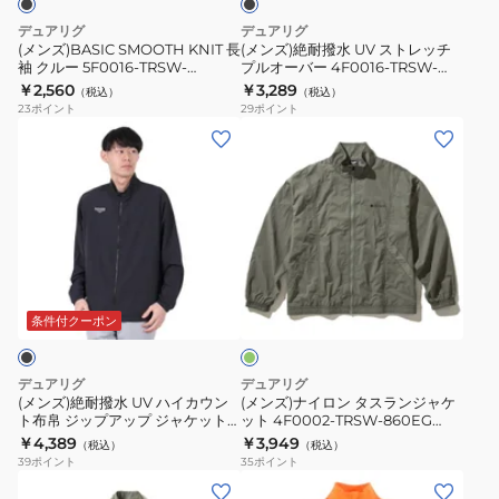
BLU
BEG
ー
ト
デュアリグ
デュアリグ
5F0016-
レ
(メンズ)BASIC SMOOTH KNIT 長
(メンズ)絶耐撥水 UV ストレッチ
袖 クルー 5F0016-TRSW-
プルオーバー 4F0016-TRSW-
TRSW-
ッ
860DSH BLK
860SD BLK
￥2,560
￥3,289
（税込）
（税込）
860DSH
チ
23
ポイント
29
ポイント
BLK
プ
(メ
(メ
ル
ン
ン
オ
ズ)
ズ)
ー
絶
ナ
バ
耐
イ
ー
撥
ロ
オ
4F0016-
水
ン
リ
TRSW-
UV
タ
ー
条件付クーポン
860SD
ブ
ハ
ス
BLK
イ
ラ
デュアリグ
デュアリグ
カ
ン
(メンズ)絶耐撥水 UV ハイカウン
(メンズ)ナイロン タスランジャケ
ト布帛 ジップアップ ジャケット
ット 4F0002-TRSW-860EG
ウ
ジ
5S0003-TRSW-860EG BLK
BEG
￥4,389
￥3,949
（税込）
（税込）
ン
ャ
39
ポイント
35
ポイント
ト
ケ
(メ
(メ