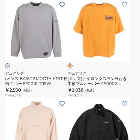
ド
ェ
(メ
(メ
ジ
ッ
ン
ン
ャ
ト
ズ)BASIC
ズ)
ケ
シ
SMOOTH
ナ
ッ
ャ
KNIT
イ
ト
ツ
長
ロ
オ
4F0013-
4S0007-
袖
ン
レ
TRSW-
TRSW-
ク
タ
ン
860DG
860HD
ジ
ル
ス
NVY
BLK
ー
ラ
デュアリグ
デュアリグ
5F0016-
ン
(メンズ)BASIC SMOOTH KNIT 長
(メンズ)ナイロンタスラン裏付き
袖 クルー 5F0016-TRSW-
半袖プルオーバー 4S0002-
TRSW-
裏
860DSH GRY
TRSW-860EG ORG
￥2,560
￥2,038
（税込）
（税込）
860DSH
付
23
ポイント
18
ポイント
GRY
き
(メ
(メ
半
ン
ン
袖
ズ)
ズ)
プ
ポ
オ
ル
リ
ー
オ
PU
バ