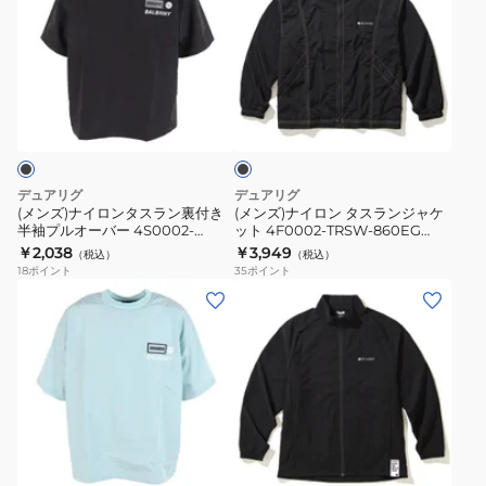
ズ)
ズ)
ナ
ナ
イ
イ
ロ
ロ
ブ
ン
ン
ラ
タ
タ
ッ
ク
ス
ス
ラ
ラ
デュアリグ
デュアリグ
ン
ン
(メンズ)ナイロンタスラン裏付き
(メンズ)ナイロン タスランジャケ
半袖プルオーバー 4S0002-
ット 4F0002-TRSW-860EG
裏
ジ
TRSW-860EG BLK
BLK
￥2,038
￥3,949
（税込）
（税込）
付
ャ
18
ポイント
35
ポイント
き
ケ
(メ
(メ
半
ッ
ン
ン
袖
ト
ズ)
ズ)
プ
4F0002-
ナ
絶
ル
TRSW-
イ
耐
オ
860EG
ロ
撥
ブ
ー
BLK
ン
水
ラ
バ
タ
UV
ッ