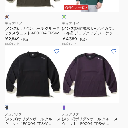
ー
TRSW-
ッ
ボ
UV
ク
条件付クーポン
860DG
プ
グ
ー
ハ
リ
OLV
4S0008-
ル
イ
ー
デュアリグ
デュアリグ
TRSW-
ン
ク
カ
(メンズ)ポリダンボール クルーネ
(メンズ)絶耐撥水 UV ハイカウン
860HD
ックスウェット 4F0004-TRSW-
ト 布帛 ジップアップ ジャケット
ル
ウ
860HD KHK
5S0003-TRSW-860EG DGRN
￥2,849
￥4,389
ORG
（税込）
（税込）
ー
ン
25
ポイント
39
ポイント
ネ
ト
(メ
(メ
ッ
布
ン
ン
ク
帛
ズ)
ズ)
ス
ジ
ポ
ポ
ウ
ッ
リ
リ
ェ
プ
ダ
ダ
バ
ッ
ア
ン
ン
イ
ト
ッ
ボ
ボ
オ
4F0004-
プ
レ
ー
ー
ッ
TRSW-
ジ
ル
ル
ト
デュアリグ
デュアリグ
860HD
ャ
ク
ク
(メンズ)ポリダンボール クルー ス
(メンズ)ポリダンボール クルー ス
KHK
ケ
ウェット 4F0004-TRSW-
ウェット 4F0004-TRSW-
ル
ル