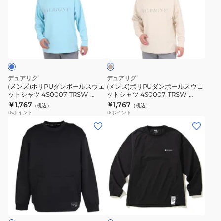
ポ
ポ
ッ
リ
リ
ト
PU
PU
ベ
4F0013-
ダ
ダ
ー
TRSW-
ン
ン
ジ
860DG
ュ
ボ
ボ
GRN
ー
ー
デュアリグ
デュアリグ
ル
ル
(メンズ)ポリPUダンボールスウェ
(メンズ)ポリPUダンボールスウェ
ットシャツ 4S0007-TRSW-
ットシャツ 4S0007-TRSW-
ス
ス
860HD BLU
860HD BEG
￥1,767
￥1,767
（税込）
（税込）
ウ
ウ
16
ポイント
16
ポイント
ェ
ェ
(メ
(メ
ッ
ッ
ン
ン
ト
ト
ズ)BASIC
ズ)
シ
シ
SMOOTH
絶
ャ
ャ
KNIT
耐
ツ
ツ
長
撥
ブ
4S0007-
4S0007-
袖
水
ラ
TRSW-
TRSW-
ク
UV
ッ
860HD
860HD
ク
ル
ス