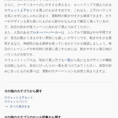
さらに、コーディネートのしやすさも考えると、セットアップで揃えられる
スウェット上下セット
を選ぶのもおすすめです。これなら、上下のバランス
を気にせずにおしゃれに決まり、運動時の動きやすさも確保できます。カラ
ーやデザインも落ち着いたものから鮮やかなものまで幅広く揃っているの
で、自分の好みや使うシーンに合わせて選んでみてください。
また、人気のある
プルオーバーパーカー
は、シンプルで着脱はやや手間です
が、首元が暖かく冷えやすい男性にも嬉しいデザインです。動きやすさを重
視するなら、伸縮性のある素材を使っているかどうかも確認しましょう。毎
日のトレーニングや外出時に快適に過ごすためには、動きやすさと着心地の
バランスが大切です。
スウェットトップスは、初めて選ぶ方でも
一覧
から気になるデザインや機能
を比較しながら、自分にぴったりの一着を見つけてみてください。体型や好
みに合ったものを選べば、運動のモチベーションも自然と高まりますよ。
その他のカテゴリから探す
スウェット上下セット
スウェットパンツ
すべて表示する
その他のカテゴリのセール対象から探す