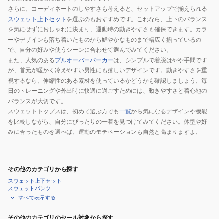
さらに、コーディネートのしやすさも考えると、セットアップで揃えられる
スウェット上下セット
を選ぶのもおすすめです。これなら、上下のバランス
を気にせずにおしゃれに決まり、運動時の動きやすさも確保できます。カラ
ーやデザインも落ち着いたものから鮮やかなものまで幅広く揃っているの
で、自分の好みや使うシーンに合わせて選んでみてください。
また、人気のある
プルオーバーパーカー
は、シンプルで着脱はやや手間です
が、首元が暖かく冷えやすい男性にも嬉しいデザインです。動きやすさを重
視するなら、伸縮性のある素材を使っているかどうかも確認しましょう。毎
日のトレーニングや外出時に快適に過ごすためには、動きやすさと着心地の
バランスが大切です。
スウェットトップスは、初めて選ぶ方でも
一覧
から気になるデザインや機能
を比較しながら、自分にぴったりの一着を見つけてみてください。体型や好
みに合ったものを選べば、運動のモチベーションも自然と高まりますよ。
その他のカテゴリから探す
スウェット上下セット
スウェットパンツ
すべて表示する
その他のカテゴリのセール対象から探す