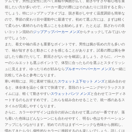
テムです。男性は女性に比べて肩幅や胸囲が広く、動きやすさや着心地を重
視したい方が多いので、パーカー選びの際にはそのあたりに注目すると良い
でしょう。特にジップアップタイプは、脱ぎ着がしやすく温度調節も簡単な
ので、季節の変わり目や運動中に最適です。初めて選ぶ方には、まずは軽く
て柔らかい素材のものを選ぶことをお勧めします。たとえば、肌ざわりの良
いコットン混紡の
ジップアップパーカー メンズ
からチェックしてみてはいか
がでしょうか。
また、着丈や袖の長さも重要なポイントです。男性は腕が長めの方も多いの
で、袖が短すぎると動きにくさを感じることがあります。試着の際は腕を伸
ばしたり曲げたりして、窮屈さがないかを確認しましょう。さらに、パーカ
ーのシルエットも選ぶポイントで、体型に合ったものを選ぶとスタイリッシ
ュに見えます。ゆったりめが好みなら
プルオーバーパーカー メンズ
も一緒に
比較してみると参考になります。
寒い時期には、同じ素材で揃えた
スウェット上下セット メンズ
と組み合わせ
ると、体全体を温かく保てて快適です。普段のトレーニングやリラックスタ
イムには、軽くて動きやすい
スウェットパンツ メンズ
と合わせてコーディネ
ートするのもおすすめです。これらを組み合わせることで、統一感のあるス
タイルが完成しやすくなります。
さらに、カラーやデザインは自分の好みに合わせて選ぶのが一番ですが、落
ち着いた色味はどんなシーンにも合わせやすく、明るい色はモチベーション
アップにもつながります。初めての方はまずベーシックな色味から挑戦し、
慣れてきたら少し個性的なカラーに挑戦するのも楽しいでしょう。詳しくは