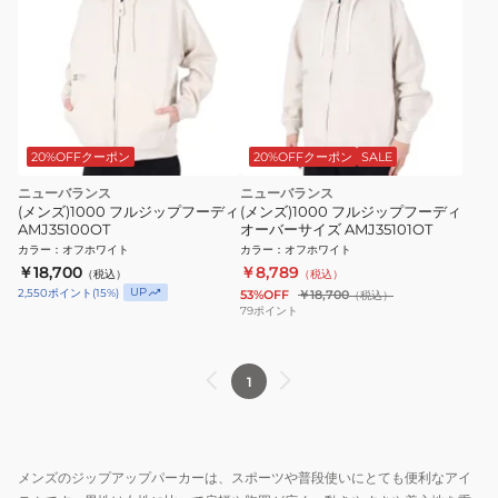
20%OFFクーポン
20%OFFクーポン
SALE
ニューバランス
ニューバランス
(メンズ)1000 フルジップフーディ
(メンズ)1000 フルジップフーディ
AMJ35100OT
オーバーサイズ AMJ35101OT
カラー
：
オフホワイト
カラー
：
オフホワイト
￥18,700
￥8,789
（税込）
（税込）
UP
2,550
ポイント
(
15
%)
53%OFF
￥18,700
（税込）
79
ポイント
1
メンズのジップアップパーカーは、スポーツや普段使いにとても便利なアイ