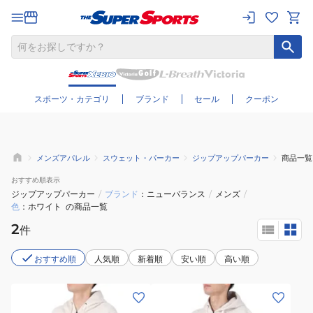
さらに絞り込む
スポーツ・カテゴリ
ブランド
セール
クーポン
メンズアパレル
スウェット・パーカー
ジップアップパーカー
商品一覧
おすすめ
順表示
ジップアップパーカー
/
ブランド
ニューバランス
/
メンズ
/
色
ホワイト
の商品一覧
2
件
おすすめ順
人気順
新着順
安い順
高い順