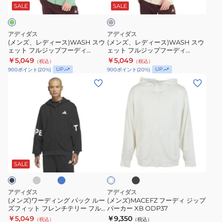
ィ
ス)WASH
ス)WASH
ジ
SALE
SALE
ュ
KSA12-
ス
ス
JP4613
ウ
ウ
アディダス
アディダス
ェ
ェ
(メンズ、レディース)WASH スウ
(メンズ、レディース)WASH スウ
ェット フルジップフーディ
ェット フルジップフーディ
ッ
ッ
KSA12-JP4614
KSA12-JP4615
￥5,049
￥5,049
（税込）
（税込）
ト
ト
UP
UP
900
ポイント
(
20
%)
900
ポイント
(
20
%)
フ
フ
(メ
(メ
ル
ル
ン
ン
ジ
ジ
ズ)
ズ)MACEFZ
ッ
ッ
ワ
フ
プ
プ
ー
ー
フ
フ
デ
デ
ラ
ブ
ブ
ー
ー
オ
ィ
ィ
ル
ラ
フ
デ
デ
ー
ッ
ン
ジ
SALE
ホ
ク
ィ
ィ
ワ
グ
ッ
イ
KSA12-
KSA12-
パ
プ
ト
アディダス
アディダス
JP4614
JP4615
ッ
パ
(メンズ)ワーディング パック ルー
(メンズ)MACEFZ フーディ ジップ
ズフィット フレンチテリー フル
パーカー XB ODP37
ク
ー
ジップパーカー KQD36
￥5,049
￥9,350
（税込）
（税込）