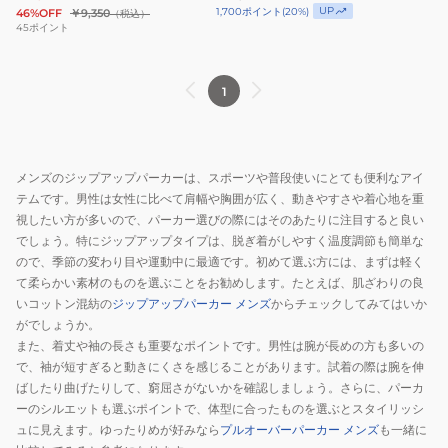
ル
カ
UP
1,700
ポイント
(
20
%)
46%OFF
￥9,350
（税込）
ー
ー
45
ポイント
ズ
XB
フ
ODP37
1
ィ
ッ
ト
フ
メンズのジップアップパーカーは、スポーツや普段使いにとても便利なアイ
レ
テムです。男性は女性に比べて肩幅や胸囲が広く、動きやすさや着心地を重
ン
視したい方が多いので、パーカー選びの際にはそのあたりに注目すると良い
チ
でしょう。特にジップアップタイプは、脱ぎ着がしやすく温度調節も簡単な
ので、季節の変わり目や運動中に最適です。初めて選ぶ方には、まずは軽く
テ
て柔らかい素材のものを選ぶことをお勧めします。たとえば、肌ざわりの良
リ
いコットン混紡の
ジップアップパーカー メンズ
からチェックしてみてはいか
ー
がでしょうか。
フ
また、着丈や袖の長さも重要なポイントです。男性は腕が長めの方も多いの
ル
で、袖が短すぎると動きにくさを感じることがあります。試着の際は腕を伸
ジ
ばしたり曲げたりして、窮屈さがないかを確認しましょう。さらに、パーカ
ッ
ーのシルエットも選ぶポイントで、体型に合ったものを選ぶとスタイリッシ
ュに見えます。ゆったりめが好みなら
プルオーバーパーカー メンズ
も一緒に
プ