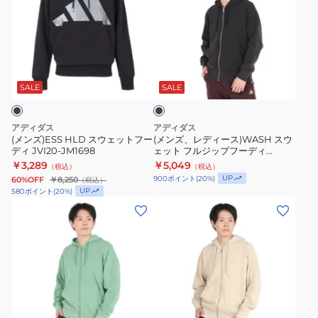
ズ)ESS
ズ、
HLD
レ
ス
デ
ウ
ィ
ブ
ェ
ー
ラ
ッ
ス)WASH
ッ
SALE
SALE
ク
ト
ス
フ
ウ
アディダス
アディダス
ー
ェ
(メンズ)ESS HLD スウェットフー
(メンズ、レディース)WASH スウ
ディ JVI20-JM1698
ェット フルジップフーディ
デ
ッ
KSA12-JP4613
￥3,289
￥5,049
（税込）
（税込）
ィ
ト
UP
900
ポイント
(
20
%)
60%OFF
￥8,250
（税込）
JVI20-
フ
UP
580
ポイント
(
20
%)
JM1698
ル
(メ
(メ
ジ
ン
ン
ッ
ズ、
ズ、
プ
レ
レ
フ
デ
デ
ー
ィ
ィ
ベ
デ
ー
ー
ー