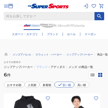
さらに絞り込む
スポーツ・カテゴリ
ブランド
セール
クーポン
メンズアパレル
スウェット・パーカー
ジップアップパーカー
商品一覧
おすすめ
順表示
ジップアップパーカー
/
ブランド
アディダス
/
メンズ
の商品一覧
6
件
おすすめ順
人気順
新着順
安い順
高い順
(メ
(メ
ン
ン