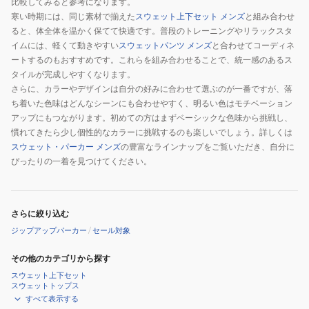
比較してみると参考になります。
パ
寒い時期には、同じ素材で揃えた
スウェット上下セット メンズ
と組み合わせ
ー
ると、体全体を温かく保てて快適です。普段のトレーニングやリラックスタ
カ
イムには、軽くて動きやすい
スウェットパンツ メンズ
と合わせてコーディネ
ー
ートするのもおすすめです。これらを組み合わせることで、統一感のあるス
KQD36
タイルが完成しやすくなります。
さらに、カラーやデザインは自分の好みに合わせて選ぶのが一番ですが、落
ち着いた色味はどんなシーンにも合わせやすく、明るい色はモチベーション
アップにもつながります。初めての方はまずベーシックな色味から挑戦し、
慣れてきたら少し個性的なカラーに挑戦するのも楽しいでしょう。詳しくは
スウェット・パーカー メンズ
の豊富なラインナップをご覧いただき、自分に
ぴったりの一着を見つけてください。
さらに絞り込む
ジップアップパーカー
/
セール対象
その他のカテゴリから探す
スウェット上下セット
スウェットトップス
すべて表示する