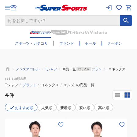
さらに絞り込む
スポーツ・カテゴリ
ブランド
セール
クーポン
メンズアパレル
Tシャツ
商品一覧
ブランド：
ヨネックス
絞り込み
おすすめ
順表示
Tシャツ
/
ブランド
ヨネックス
/
メンズ
の商品一覧
4
件
おすすめ順
人気順
新着順
安い順
高い順
(メ
(メ
ン
ン