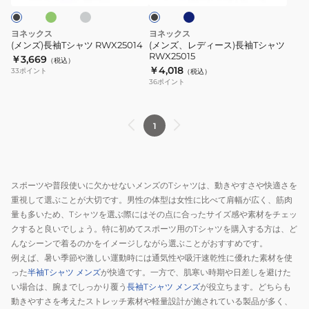
ー
ー
ク
ツ
長
RWX25014
袖
ヨネックス
ヨネックス
T
(メンズ)長袖Tシャツ RWX25014
(メンズ、レディース)長袖Tシャツ
RWX25015
シ
￥3,669
（税込）
￥4,018
33
ポイント
（税込）
ャ
36
ポイント
ツ
RWX25015
1
スポーツや普段使いに欠かせないメンズのTシャツは、動きやすさや快適さを
重視して選ぶことが大切です。男性の体型は女性に比べて肩幅が広く、筋肉
量も多いため、Tシャツを選ぶ際にはその点に合ったサイズ感や素材をチェッ
クすると良いでしょう。特に初めてスポーツ用のTシャツを購入する方は、ど
んなシーンで着るのかをイメージしながら選ぶことがおすすめです。
例えば、暑い季節や激しい運動時には通気性や吸汗速乾性に優れた素材を使
った
半袖Tシャツ メンズ
が快適です。一方で、肌寒い時期や日差しを避けた
い場合は、腕までしっかり覆う
長袖Tシャツ メンズ
が役立ちます。どちらも
動きやすさを考えたストレッチ素材や軽量設計が施されている製品が多く、