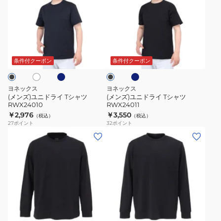
ズ)
ズ)
ユ
ユ
ニ
ニ
ド
ド
ネ
ネ
ホ
ブ
ラ
ラ
イ
イ
ラ
ビ
ビ
イ
イ
ッ
条件付クーポン
条件付クーポン
ー
ー
ク
T
T
シ
シ
ヨネックス
ヨネックス
ャ
ャ
(メンズ)ユニドライ Tシャツ
(メンズ)ユニドライ Tシャツ
RWX24010
RWX24011
ツ
ツ
￥2,976
￥3,550
（税込）
（税込）
RWX24010
RWX24011
27
ポイント
32
ポイント
(メ
(メ
ン
ン
ズ)
ズ、
長
レ
袖
デ
T
ィ
オ
チ
ネ
ブ
シ
ー
ャ
イ
ラ
コ
ビ
ャ
ス)
ッ