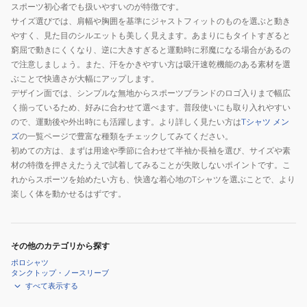
スポーツ初心者でも扱いやすいのが特徴です。
サイズ選びでは、肩幅や胸囲を基準にジャストフィットのものを選ぶと動き
やすく、見た目のシルエットも美しく見えます。あまりにもタイトすぎると
窮屈で動きにくくなり、逆に大きすぎると運動時に邪魔になる場合があるの
で注意しましょう。また、汗をかきやすい方は吸汗速乾機能のある素材を選
ぶことで快適さが大幅にアップします。
デザイン面では、シンプルな無地からスポーツブランドのロゴ入りまで幅広
く揃っているため、好みに合わせて選べます。普段使いにも取り入れやすい
ので、運動後や外出時にも活躍します。より詳しく見たい方は
Tシャツ メン
ズ
の一覧ページで豊富な種類をチェックしてみてください。
初めての方は、まずは用途や季節に合わせて半袖か長袖を選び、サイズや素
材の特徴を押さえたうえで試着してみることが失敗しないポイントです。こ
れからスポーツを始めたい方も、快適な着心地のTシャツを選ぶことで、より
楽しく体を動かせるはずです。
その他のカテゴリから探す
ポロシャツ
タンクトップ・ノースリーブ
すべて表示する