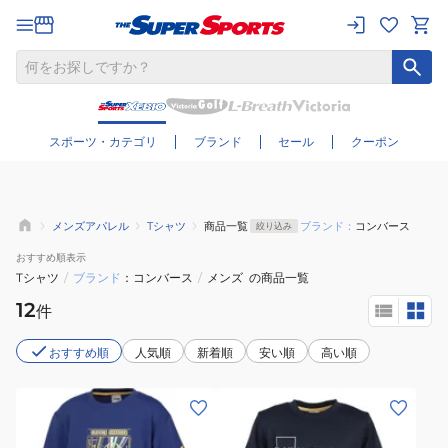
さらに絞り込む
スポーツ・カテゴリ
ブランド
セール
クーポン
メンズアパレル
Tシャツ
商品一覧
ブランド：
コンバース
絞り込み
おすすめ
順表示
Tシャツ
/
ブランド
コンバース
/
メンズ
の商品一覧
12
件
おすすめ順
人気順
新着順
安い順
高い順
(キ
(キ
ッ
ッ