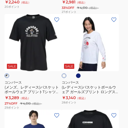
CB241365-4700
CB251355
￥2,240
￥2,981
（税込）
（税込）
ト
ト
CB451354
ツ
20
ポイント
33%OFF
￥4,510
（税込）
ボ
ボ
CB251362
27
ポイント
(メ
(レ
ー
ー
ン
デ
ル
ル
ズ、
ィ
ウ
ウ
レ
ー
ェ
ェ
デ
ス)
ア
ア
ィ
バ
プ
プ
ネ
ホ
ー
ス
リ
リ
イ
ワ
ビ
ス)
ケ
ン
ン
SALE
SALE
イ
ー
ト
バ
ッ
ト
ト
ス
ト
T
T
コンバース
コンバース
ケ
ボ
シ
シ
(メンズ、レディース)バスケット
(レディース)バスケットボールウ
ボールウェア プリントTシャツ
ェア ガールズプリント ロングス
ッ
ー
ャ
ャ
CB251356-1911
リーブシャツ CB342353L
￥3,289
￥3,140
（税込）
（税込）
ト
ル
ツ
ツ
28
ポイント
27%OFF
￥4,510
（税込）
ボ
ウ
CB241365-
CB251355
29
ポイント
(メ
(メ
ー
ェ
4700
ン
ン
ル
ア
ズ、
ズ、
ウ
ガ