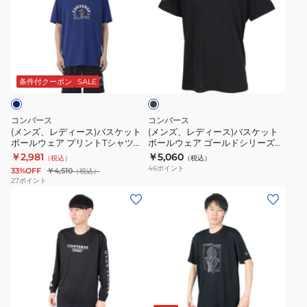
レ
レ
ェ
ー
デ
デ
ア
ル
ィ
ィ
プ
ズ
ブ
ー
ー
リ
プ
ラ
ス)
ス)
ン
リ
ッ
条件付クーポン
SALE
ク
バ
バ
ト
ン
ス
ス
T
ト
コンバース
コンバース
ケ
ケ
シ
ロ
(メンズ、レディース)バスケット
(メンズ、レディース)バスケット
ボールウェア プリントTシャツ
ボールウェア ゴールドシリーズ
ッ
ッ
ャ
ン
CB251356-2800
プリントTシャツ CBG251352-
￥2,981
￥5,060
（税込）
（税込）
ト
ト
ツ
グ
1900
46
ポイント
33%OFF
￥4,510
（税込）
ボ
ボ
CB251356-
ス
27
ポイント
(メ
(メ
ー
ー
1911
リ
ン
ン
ル
ル
ー
ズ)
ズ、
ウ
ウ
ブ
バ
レ
ェ
ェ
シ
ス
デ
ア
ア
ャ
ケ
ィ
プ
ゴ
ツ
ブ
ッ
ー
リ
ー
CB342353L
ラ