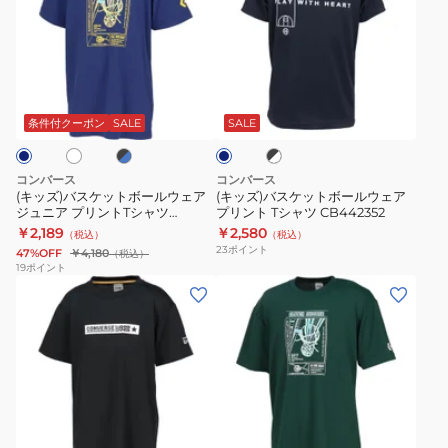
ズ)
ズ)
バ
バ
ス
ス
ケ
ケ
ホ
ブ
ブ
ネ
ッ
ッ
ラ
ラ
イ
ト
ト
ッ
ッ
ビ
条件付クーポン
SALE
SALE
ク
ク
ー
ボ
ボ
×
ー
ー
ホ
コンバース
コンバース
ワ
ル
ル
(キッズ)バスケットボールウェア
(キッズ)バスケットボールウェア
イ
ジュニア プリントTシャツ
プリント Tシャツ CB442352
ウ
ウ
ト
CB451357
￥2,189
￥2,580
（税込）
（税込）
ェ
ェ
23
ポイント
47%OFF
￥4,180
（税込）
ア
ア
19
ポイント
(キ
(メ
ジ
プ
ッ
ン
ュ
リ
ズ)
ズ、
ニ
ン
バ
レ
ア
ト
ス
デ
プ
T
ケ
ィ
リ
シ
ネ
ホ
ブ
ホ
ダ
ッ
ー
ン
ャ
ワ
ラ
ワ
ー