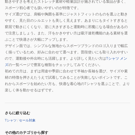
動きやすさを考えたストレッチ素材や軽量設計が施されている製品が多く、
リ
ツ
スポーツ初心者でも扱いやすいのが特徴です。
ー
CB241365-
サイズ選びでは、肩幅や胸囲を基準にジャストフィットのものを選ぶと動き
ブ
1919
やすく、見た目のシルエットも美しく見えます。あまりにもタイトすぎると
シ
窮屈で動きにくくなり、逆に大きすぎると運動時に邪魔になる場合があるの
ャ
で注意しましょう。また、汗をかきやすい方は吸汗速乾機能のある素材を選
ツ
ぶことで快適さが大幅にアップします。
デザイン面では、シンプルな無地からスポーツブランドのロゴ入りまで幅広
CBG242353L-
く揃っているため、好みに合わせて選べます。普段使いにも取り入れやすい
1900
ので、運動後や外出時にも活躍します。より詳しく見たい方は
Tシャツ メン
ズ
の一覧ページで豊富な種類をチェックしてみてください。
初めての方は、まずは用途や季節に合わせて半袖か長袖を選び、サイズや素
材の特徴を押さえたうえで試着してみることが失敗しないポイントです。こ
れからスポーツを始めたい方も、快適な着心地のTシャツを選ぶことで、より
楽しく体を動かせるはずです。
さらに絞り込む
Tシャツ
/
セール対象
その他のカテゴリから探す