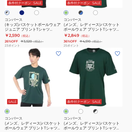
ト
ス)
イ
ッ
イ
ト
ツ
ク
条件付クーポン
SALE
条件付クーポン
SALE
ト
ク
ト
グ
ボ
バ
T
CB442352
×
リ
ー
ス
シ
サ
ー
コンバース
コンバース
ッ
ン
ル
ケ
ャ
(キッズ)バスケットボールウェア
(メンズ、レディース)バスケット
ク
ジュニア プリントTシャツ
ボールウェア プリントTシャツ
ウ
ッ
ツ
ス
CB451354
CB251362
￥2,590
￥2,849
（税込）
（税込）
ェ
ト
CB451357
26%OFF
￥3,520
36%OFF
￥4,510
（税込）
（税込）
ア
ボ
23
ポイント
25
ポイント
(メ
(メ
ジ
ー
ン
ン
ュ
ル
ズ、
ズ、
ニ
ウ
レ
レ
ア
ェ
デ
デ
プ
ア
ィ
ィ
リ
プ
ホ
ブ
ダ
ー
ー
ン
リ
ワ
ラ
ー
ス)
ス)
イ
ッ
ト
ン
ク
SALE
条件付クーポン
SALE
ト
ク
グ
バ
バ
T
ト
×
リ
ス
ス
シ
T
ホ
ー
コンバース
コンバース
ワ
ン
ケ
ケ
ャ
シ
(メンズ、レディース)バスケット
(メンズ、レディース)バスケット
イ
ボールウェア プリントTシャツ
ボールウェア プリントTシャツ
ッ
ッ
ツ
ャ
ト