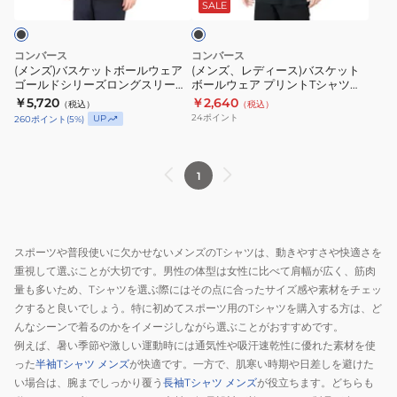
ト
ス)
ン
ル
ッ
SALE
ク
ボ
バ
ト
ド
ー
ス
T
シ
コンバース
コンバース
ル
ケ
シ
リ
(メンズ)バスケットボールウェア
(メンズ、レディース)バスケット
ゴールドシリーズロングスリーブ
ボールウェア プリントTシャツ
ウ
ッ
ャ
ー
シャツ CBG242353L-1900
CB241365-1919
￥5,720
￥2,640
（税込）
（税込）
ェ
ト
ツ
ズ
24
ポイント
UP
260
ポイント
(
5
%)
ア
ボ
CB251356-
プ
ゴ
ー
2800
リ
ー
ル
ン
1
ル
ウ
ト
ド
ェ
T
シ
ア
シ
スポーツや普段使いに欠かせないメンズのTシャツは、動きやすさや快適さを
リ
プ
ャ
重視して選ぶことが大切です。男性の体型は女性に比べて肩幅が広く、筋肉
ー
リ
ツ
量も多いため、Tシャツを選ぶ際にはその点に合ったサイズ感や素材をチェッ
ズ
ン
CBG251352-
クすると良いでしょう。特に初めてスポーツ用のTシャツを購入する方は、ど
ロ
ト
1900
んなシーンで着るのかをイメージしながら選ぶことがおすすめです。
ン
T
例えば、暑い季節や激しい運動時には通気性や吸汗速乾性に優れた素材を使
グ
シ
った
半袖Tシャツ メンズ
が快適です。一方で、肌寒い時期や日差しを避けた
い場合は、腕までしっかり覆う
長袖Tシャツ メンズ
が役立ちます。どちらも
ス
ャ