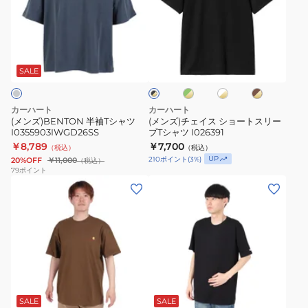
半
チ
ト
袖
ェ
T
T
イ
グ
ホ
ブ
シ
ブ
シ
ス
リ
ワ
ラ
ラ
ャ
ャ
シ
ー
イ
ウ
SALE
ッ
ツ
ン
ト
ン
ク
ツ
ョ
×
×
×
×
I03212800EXX26SS
I0355903IWGD26SS
ー
ゴ
ゴ
ゴ
ゴ
カーハート
カーハート
ー
ー
ー
ト
ー
(メンズ)BENTON 半袖Tシャツ
(メンズ)チェイス ショートスリー
ル
ル
ル
ル
I0355903IWGD26SS
ブTシャツ I026391
ス
ド
ド
ド
ド
￥8,789
￥7,700
（税込）
（税込）
リ
UP
210
ポイント
(
3
%)
20%OFF
￥11,000
（税込）
ー
79
ポイント
(メ
(メ
ブ
ン
ン
T
ズ)
ズ)
シ
シ
半
ャ
ョ
袖
ツ
ー
BASE
I026391
ホ
ブ
ト
T
ワ
ラ
ス
シ
イ
ッ
SALE
SALE