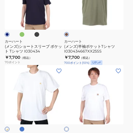
ツ
ポ
ョ
袖
I030437
ケ
ー
ポ
グ
ブ
ッ
カ
ト
ケ
ラ
ー
ト
ッ
ス
ッ
キ
ク
T
リ
ト
シ
ー
T
カーハート
カーハート
ャ
ブ
シ
(メンズ)ショートスリーブ ポケッ
(メンズ)半袖ポケットTシャツ
ツ
ト Tシャツ I030434
I030434667XX25SS
ポ
ャ
￥7,700
I03043402XX23SS
￥7,700
（税込）
（税込）
ケ
ツ
70
ポイント
UP
700
ポイント
(
10
%)
ッ
I030434667XX25SS
(メ
(メ
ト
ン
ン
T
ズ)CHASE
ズ)
シ
半
シ
ャ
袖
ョ
ツ
T
ー
ブ
I030434
ホ
シ
ト
ワ
ャ
ス
イ
ト
ツ
リ
I02639
ー