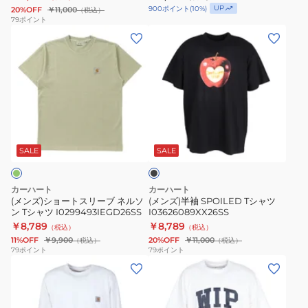
T
ャ
UP
900
ポイント
(
10
%)
20%OFF
￥11,000
（税込）
シ
ツ
79
ポイント
(メ
(メ
ャ
I034486
ン
ン
ツ
ズ)
ズ)
I036193896026SS
シ
半
ョ
袖
ー
SPOILED
ブ
ト
T
ラ
ス
シ
ッ
SALE
SALE
ク
リ
ャ
ー
ツ
カーハート
カーハート
ブ
I03626089XX26SS
(メンズ)ショートスリーブ ネルソ
(メンズ)半袖 SPOILED Tシャツ
ン Tシャツ I0299493IEGD26SS
I03626089XX26SS
ネ
￥8,789
￥8,789
（税込）
（税込）
ル
11%OFF
￥9,900
20%OFF
￥11,000
（税込）
（税込）
ソ
79
ポイント
79
ポイント
(メ
(メ
ン
ン
ン
T
ズ)
ズ)
シ