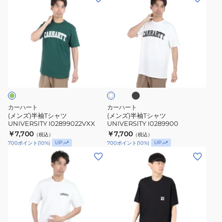
ン
ン
T
ズ)
ズ)
シ
半
半
ャ
袖
袖
ツ
T
T
I02994989GD26SS
ブ
パ
シ
シ
ラ
ー
ッ
ャ
ャ
ル
ク
ホ
ツ
ツ
ワ
UNIVERSITY
UNIVERSITY
イ
カーハート
カーハート
I02899022VXX
I0289900
ト
(メンズ)半袖Tシャツ
(メンズ)半袖Tシャツ
UNIVERSITY I02899022VXX
UNIVERSITY I0289900
￥7,700
￥7,700
（税込）
（税込）
UP
UP
700
ポイント
(
10
%)
700
ポイント
(
10
%)
(メ
(メ
ン
ン
ズ)UNIVERSITYSCRIPT
ズ)
半
シ
袖
ョ
T
ー
ブ
ブ