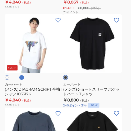
ク
￥4,840
￥8,067
（税込）
（税込）
ケ
44
ポイント
8%OFF
￥8,800
（税込）
ッ
73
ポイント
(メ
(メ
ト
ン
ン
ハ
ズ)DIAGRAM
ズ)
ー
SCRIPT
シ
ト
半
ョ
T
袖
ー
シ
ブ
ブ
T
ト
ャ
ラ
シ
ス
ツ
ッ
SALE
ク
ャ
リ
I032128
ツ
ー
カーハート
カーハート
I033176
ブ
(メンズ)DIAGRAM SCRIPT 半袖T
(メンズ)ショートスリーブ ポケッ
シャツ I033176
トハート Tシャツ
ポ
I03212800EXX26SS
￥4,840
￥8,800
（税込）
（税込）
ケ
44
ポイント
UP
240
ポイント
(
3
%)
ッ
(メ
(メ
ト
ン
ン
ハ
ズ)BENTON
ズ)
ー