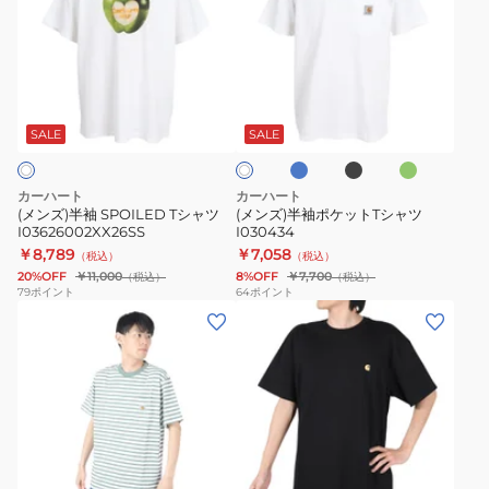
ズ)
ズ)
半
半
袖
袖
SPOILED
ポ
ラ
ブ
ダ
ホ
T
ケ
イ
ラ
ー
ワ
ト
ッ
ク
シ
ッ
SALE
SALE
イ
ブ
ク
グ
ト
ャ
ト
ル
リ
ツ
T
ー
ー
カーハート
カーハート
ン
I03626002XX26SS
シ
(メンズ)半袖 SPOILED Tシャツ
(メンズ)半袖ポケットTシャツ
I03626002XX26SS
I030434
ャ
￥8,789
￥7,058
（税込）
（税込）
ツ
20%OFF
￥11,000
8%OFF
￥7,700
（税込）
（税込）
I030434
79
ポイント
64
ポイント
(メ
(メ
ン
ン
ズ)SEIDLER
ズ)
ポ
シ
ケ
ョ
ッ
ー
ブ
グ
ブ
ト
ト
リ
ラ