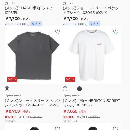
カーハート
カーハート
ブ
(メンズ)CHASE 半袖Tシャツ
(メンズ)ショートスリーブ ポケッ
I02639
ト Tシャツ I03043402XX
ポ
￥7,700
￥7,700
（税込）
（税込）
ケ
UP
UP
700
ポイント
(
10
%)
700
ポイント
(
10
%)
ッ
(メ
(メ
ト
ン
ン
T
ズ)
ズ)
シ
シ
半
ャ
ョ
袖
ツ
ー
AMERICAN
ブ
I03043402XX
ホ
ト
SCRIPT
ラ
ワ
ッ
ス
T
SALE
SALE
イ
ク
ト
リ
シ
ー
ャ
カーハート
カーハート
ブ
ツ
(メンズ)ショートスリーブ ネルソ
(メンズ)半袖 AMERICAN SCRIPT
ン Tシャツ I02994989GD26SS
Tシャツ I029956
ネ
I029956
￥8,789
￥7,058
（税込）
（税込）
ル
11%OFF
￥9,900
8%OFF
￥7,700
（税込）
（税込）
ソ
79
ポイント
64
ポイント
(メ
(メ
ン