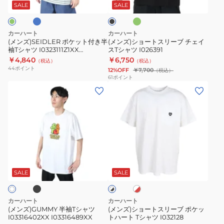
ー
付
ス
ッ
SALE
SALE
ン
ク
き
リ
半
ー
カーハート
カーハート
袖
ブ
(メンズ)SEIDLER ポケット付き半
(メンズ)ショートスリーブ チェイ
袖Tシャツ I0323111Z1XX
スTシャツ I026391
T
チ
I0323111Z3XX
￥4,840
￥6,750
（税込）
（税込）
シ
ェ
44
ポイント
12%OFF
￥7,700
（税込）
ャ
イ
61
ポイント
(メ
(メ
ツ
ス
ン
ン
I0323111Z1XX
T
ズ)GUMMY
ズ)
I0323111Z3XX
シ
半
シ
ャ
袖
ョ
ツ
T
ー
I026391
ブ
ホ
ホ
シ
ト
ワ
ワ
ャ
ス
イ
SALE
SALE
イ
ト
ト
ツ
リ
×
×
I03316402XX
ー
レ
ブ
カーハート
カーハート
ッ
I03316489XX
ブ
ラ
(メンズ)GUMMY 半袖Tシャツ
(メンズ)ショートスリーブ ポケッ
ド
ッ
I03316402XX I03316489XX
トハート Tシャツ I032128
ポ