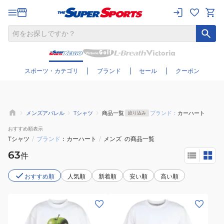
さらに絞り込む
スポーツ・カテゴリ
ブランド
セール
クーポン
メンズアパレル
Tシャツ
商品一覧
ブランド：
カーハート
絞り込み
おすすめ
順表示
Tシャツ
/
ブランド
カーハート
/
メンズ
の商品一覧
63
件
おすすめ順
人気順
新着順
安い順
高い順
(メ
(メ
ン
ン