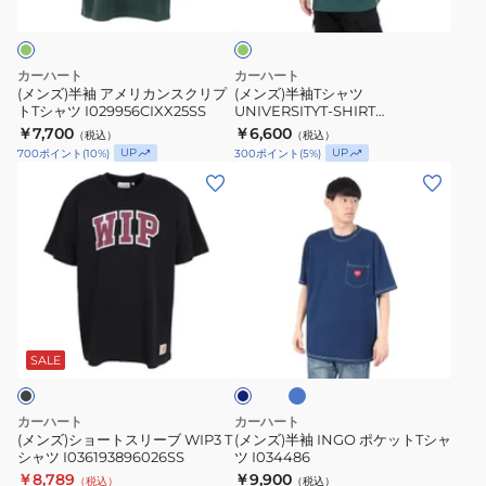
リ
ャ
ク
グ
カ
ツ
リ
ン
UNIVERSITYT-
ー
カーハート
カーハート
ン
ス
SHIRT
(メンズ)半袖 アメリカンスクリプ
(メンズ)半袖Tシャツ
トTシャツ I029956CIXX25SS
UNIVERSITYT-SHIRT
ク
I0289901JOXX23SS
I0289901JOXX23SS
￥7,700
￥6,600
（税込）
（税込）
リ
UP
UP
700
ポイント
(
10
%)
300
ポイント
(
5
%)
プ
(メ
(メ
ト
ン
ン
T
ズ)
ズ)
シ
シ
半
ャ
ョ
袖
ツ
ー
INGO
ラ
I029956CIXX25SS
ダ
ト
ポ
イ
ー
ト
ス
ケ
ク
SALE
ブ
ブ
リ
ッ
ル
ル
ー
ト
ー
ー
カーハート
カーハート
ブ
T
(メンズ)ショートスリーブ WIP3 T
(メンズ)半袖 INGO ポケットTシャ
シャツ I036193896026SS
ツ I034486
WIP3
シ
￥8,789
￥9,900
（税込）
（税込）