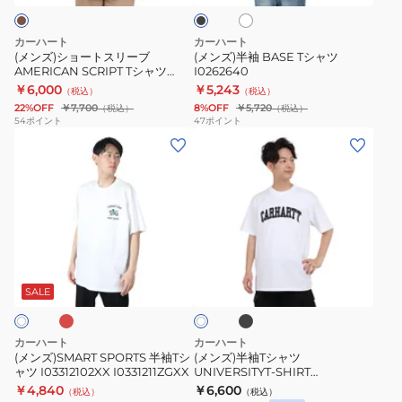
ト
ク
リ
ャ
ー
ツ
カーハート
カーハート
ブ
I0262640
(メンズ)ショートスリーブ
(メンズ)半袖 BASE Tシャツ
AMERICAN SCRIPT Tシャツ
I0262640
AMERICAN
I0299561ZDXX
￥6,000
￥5,243
（税込）
（税込）
SCRIPT
22%OFF
￥7,700
8%OFF
￥5,720
（税込）
（税込）
T
54
ポイント
47
ポイント
(メ
(メ
シ
ン
ン
ャ
ズ)SMART
ズ)
ツ
SPORTS
半
I0299561ZDXX
半
袖
袖
T
レ
ブ
ホ
T
シ
ラ
ワ
ッ
シ
ャ
SALE
イ
ク
ト
ャ
ツ
ツ
UNIVERSITYT-
カーハート
カーハート
I03312102XX
SHIRT
(メンズ)SMART SPORTS 半袖Tシ
(メンズ)半袖Tシャツ
ャツ I03312102XX I0331211ZGXX
UNIVERSITYT-SHIRT
I0331211ZGXX
I02899000
I02899000
￥4,840
￥6,600
（税込）
（税込）