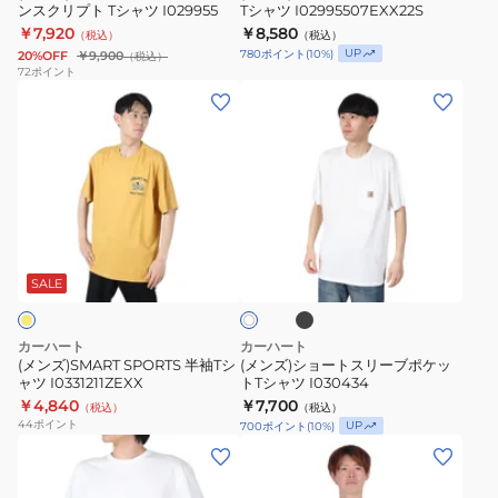
ンスクリプト Tシャツ I029955
Tシャツ I02995507EXX22S
メ
￥7,920
￥8,580
（税込）
（税込）
リ
UP
780
ポイント
(
10
%)
20%OFF
￥9,900
（税込）
カ
72
ポイント
(メ
(メ
ン
ン
ン
ス
ズ)SMART
ズ)
ク
SPORTS
シ
リ
半
ョ
プ
袖
ー
ト
ブ
ホ
T
ト
T
ラ
ワ
ッ
シ
ス
シ
SALE
イ
ク
ト
ャ
リ
ャ
ツ
ー
ツ
カーハート
カーハート
I0331211ZEXX
ブ
I029955
(メンズ)SMART SPORTS 半袖Tシ
(メンズ)ショートスリーブポケッ
ャツ I0331211ZEXX
トTシャツ I030434
ポ
￥4,840
￥7,700
（税込）
（税込）
ケ
44
ポイント
UP
700
ポイント
(
10
%)
ッ
(メ
(メ
ト
ン
ン
T