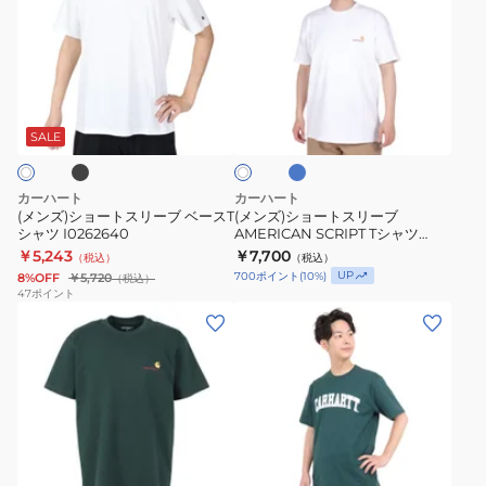
ズ)
ズ)
シ
シ
シ
ャ
ョ
ョ
ツ
ー
ー
ブ
ラ
I030434
ホ
ト
ト
イ
ワ
ト
ス
ス
SALE
イ
ブ
ト
リ
リ
ル
ー
ー
ー
カーハート
カーハート
ブ
ブ
(メンズ)ショートスリーブ ベースT
(メンズ)ショートスリーブ
シャツ I0262640
AMERICAN SCRIPT Tシャツ
ベ
AMERICAN
I0299560
￥5,243
￥7,700
（税込）
（税込）
ー
SCRIPT
UP
700
ポイント
(
10
%)
8%OFF
￥5,720
（税込）
ス
T
47
ポイント
(メ
(メ
T
シ
ン
ン
シ
ャ
ズ)
ズ)
ャ
ツ
半
半
ツ
I0299560
袖
袖
I0262640
ア
T
ダ
メ
シ
ー