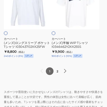
ロ
半
ャ
ン
袖
ツ
グ
WIP
I0299493IEGD26SS
ホ
ス
T
ワ
リ
シ
イ
ト
ー
ャ
ブ
ツ
カーハート
カーハート
ポ
I0346462Y2XX25SS
(メンズ)ロングスリーブ ポケット
(メンズ)半袖 WIP Tシャツ
Tシャツ I03043702XX25FW
I0346462Y2XX25SS
ケ
￥8,800
￥9,900
（税込）
（税込）
ッ
UP
UP
240
ポイント
(
3
%)
900
ポイント
(
10
%)
ト
T
シ
1
2
ャ
ツ
I03043702XX25FW
スポーツや普段使いに欠かせないメンズのTシャツは、動きやすさや快適さを
重視して選ぶことが大切です。男性の体型は女性に比べて肩幅が広く、筋肉
量も多いため、Tシャツを選ぶ際にはその点に合ったサイズ感や素材をチェッ
クすると良いでしょう。特に初めてスポーツ用のTシャツを購入する方は、ど