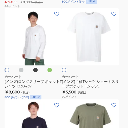
UP
300
ポイント
(
5
%)
45%OFF
￥8,800
（税込）
44
ポイント
(メ
(メ
ン
ン
ズ)
ズ)
ロ
半
ン
袖
グ
T
グ
ブ
グ
ホ
ス
シ
ラ
リ
ワ
ッ
ー
リ
ャ
イ
ク
ン
ト
ー
ツ
ブ
シ
カーハート
カーハート
ポ
ョ
(メンズ)ロングスリーブ ポケットT
(メンズ)半袖Tシャツ ショートスリ
シャツ I030437
ーブポケット Tシャツ
ケ
ー
I03043402XX23SS
￥8,800
￥5,500
（税込）
（税込）
ッ
ト
50
ポイント
UP
800
ポイント
(
10
%)
ト
ス
(メ
(メ
T
リ
ン
ン
シ
ー
ズ)
ズ)
ャ
ブ
シ
半