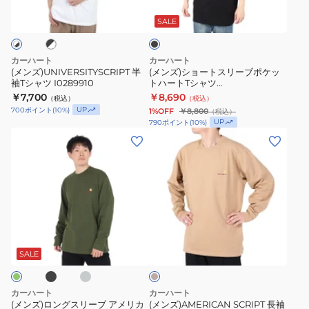
シ
ト
ラ
ャ
ス
ッ
SALE
ク
ツ
リ
I0289910
ー
カーハート
カーハート
ブ
(メンズ)UNIVERSITYSCRIPT 半
(メンズ)ショートスリーブポケッ
袖Tシャツ I0289910
トハートTシャツ
ポ
I03212800EXX25SS
￥7,700
￥8,690
（税込）
（税込）
ケ
UP
700
ポイント
(
10
%)
1%OFF
￥8,800
（税込）
ッ
UP
790
ポイント
(
10
%)
ト
(メ
(メ
ハ
ン
ン
ー
ズ)
ズ)AMERICAN
ト
ロ
SCRIPT
T
ン
長
シ
グ
袖
ブ
ラ
ベ
ャ
ス
T
イ
ー
ツ
ト
リ
シ
ジ
SALE
グ
ュ
I03212800EXX25SS
ー
ャ
ブ
ツ
カーハート
カーハート
ア
I02995507EXX22S
(メンズ)ロングスリーブ アメリカ
(メンズ)AMERICAN SCRIPT 長袖