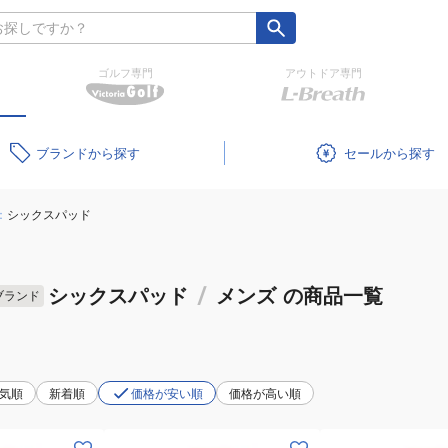
ゴルフ専門
アウトドア専門
ブランド
セール
：
シックスパッド
シックスパッド
/
メンズ
の商品一覧
ブランド
気順
新着順
価格が安い順
価格が高い順
(メ
(メ