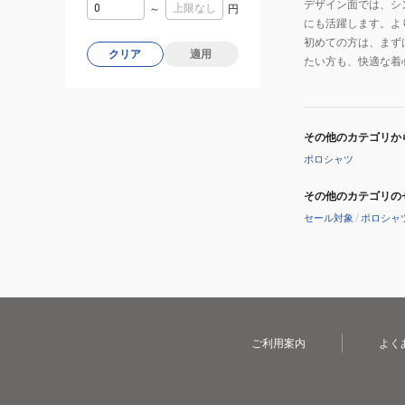
デザイン面では、シ
ュ
～
円
ョ
にも活躍します。よ
M
ニ
初めての方は、まず
サ
クリア
適用
たい方も、快適な着
ン
イ
グ
ズ
ウ
SO-
ェ
AF-
その他のカテゴリか
ア
20B-
ポロシャツ
M
その他のカテゴリの
遠
セール対象
/
ポロシャ
赤
外
線
コ
ン
デ
ご利用案内
よく
ィ
シ
ョ