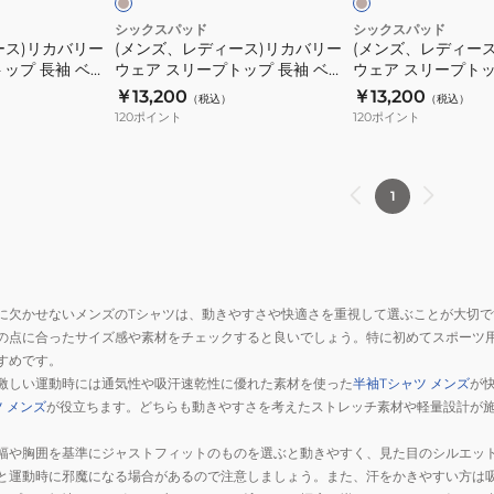
遠
遠
袖
袖
バ
バ
シックスパッド
シックスパッド
赤
赤
黒
黒
ース)リカバリー
(メンズ、レディース)リカバリー
(メンズ、レディー
リ
リ
外
外
ップ 長袖 ベー
ウェア スリープトップ 長袖 ベー
ウェア スリープトッ
L
LL
ー
ー
線
線
AF-20B-M 遠
ジュ Lサイズ SO-AF-20C-L 遠赤
ジュ LLサイズ SO-A
￥13,200
￥13,200
サ
サ
（税込）
（税込）
ウ
ウ
ショニングウェア
外線 コンディショニングウェア
赤外線 コンディシ
コ
コ
120
ポイント
120
ポイント
イ
イ
ェ
ェ
ン
ン
ズ
ズ
ア
ア
デ
デ
SO-
SO-
ス
ス
ィ
ィ
1
AF-
AF-
リ
リ
シ
シ
03C-
03D-
ー
ー
ョ
ョ
L
LL
プ
プ
ニ
ニ
遠
遠
ト
ト
ン
ン
赤
赤
に欠かせないメンズのTシャツは、動きやすさや快適さを重視して選ぶことが大切で
ッ
ッ
グ
グ
外
外
の点に合ったサイズ感や素材をチェックすると良いでしょう。特に初めてスポーツ
プ
プ
ウ
ウ
すめです。
線
線
長
長
ェ
ェ
激しい運動時には通気性や吸汗速乾性に優れた素材を使った
半袖Tシャツ メンズ
が
コ
コ
袖
袖
ア
ア
 メンズ
が役立ちます。どちらも動きやすさを考えたストレッチ素材や軽量設計が
ン
ン
ベ
ベ
デ
デ
ー
ー
幅や胸囲を基準にジャストフィットのものを選ぶと動きやすく、見た目のシルエッ
ィ
ィ
ジ
ジ
と運動時に邪魔になる場合があるので注意しましょう。また、汗をかきやすい方は
シ
シ