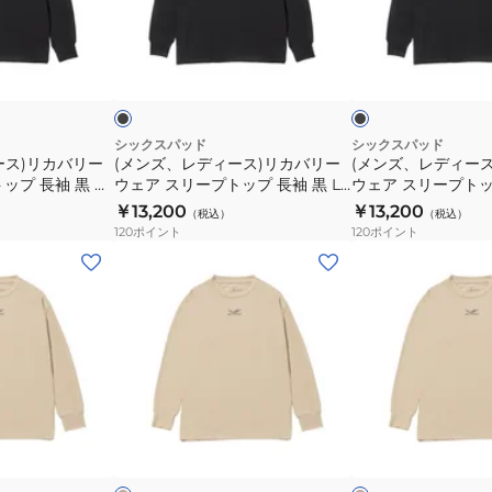
プ
プ
ィ
ィ
ト
ト
ー
ー
ブ
ブ
ッ
ッ
ス)
ス)
ラ
ラ
プ
プ
ッ
ッ
ジ
リ
リ
ク
ュ
半
半
カ
カ
袖
袖
バ
バ
シックスパッド
シックスパッド
T
T
ース)リカバリー
(メンズ、レディース)リカバリー
(メンズ、レディー
リ
リ
ップ 長袖 黒 M
ウェア スリープトップ 長袖 黒 L
ウェア スリープトップ
シ
シ
ー
ー
3B-M 遠赤外線
サイズ SO-AF-03C-L 遠赤外線 コ
サイズ SO-AF-03D
￥13,200
￥13,200
ャ
ャ
（税込）
（税込）
ウ
ウ
グウェア
ンディショニングウェア
コンディショニング
120
ポイント
120
ポイント
ツ
ツ
ェ
ェ
(メ
(メ
ベ
ベ
ア
ア
ン
ン
ー
ー
ス
ス
ズ、
ズ、
ジ
ジ
リ
リ
レ
レ
ュ
ュ
ー
ー
デ
デ
L
LL
プ
プ
ィ
ィ
SO-
SO-
ト
ト
ー
ー
ベ
ベ
AR-
AR-
ッ
ッ
ス)
ス)
ー
ー
20C-
20D-
プ
プ
ジ
ジ
リ
リ
L
LL
ュ
長
長
カ
カ