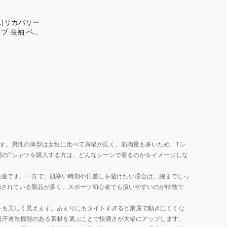
コ
袖
ン
ベ
ス)リカバリー
デ
プ 長袖 ベー
ー
ィ
F-20D-LL 遠
ジ
ョニングウェア
シ
ュ
ョ
S
ニ
サ
ン
イ
グ
ズ
ウ
SO-
ェ
AF-
ア
20A-
す。男性の体型は女性に比べて肩幅が広く、筋肉量も多いため、Tシ
S
用のTシャツを購入する方は、どんなシーンで着るのかをイメージしな
遠
快適です。一方で、肌寒い時期や日差しを避けたい場合は、腕までしっ
赤
施されている製品が多く、スポーツ初心者でも扱いやすいのが特徴で
外
線
トも美しく見えます。あまりにもタイトすぎると窮屈で動きにくくな
コ
吸汗速乾機能のある素材を選ぶことで快適さが大幅にアップします。
ン