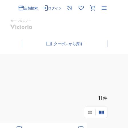
店舗検索
ログイン
サーフ&スノー
クーポン
11
件
(メ