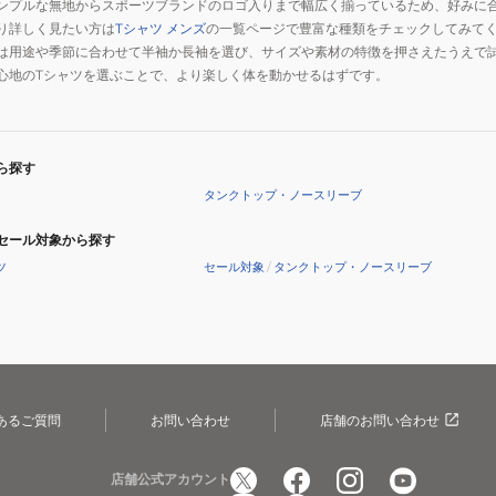
ンプルな無地からスポーツブランドのロゴ入りまで幅広く揃っているため、好みに
ュ
ュ
ョ
ョ
り詳しく見たい方は
Tシャツ メンズ
の一覧ページで豊富な種類をチェックしてみて
L
LL
は用途や季節に合わせて半袖か長袖を選び、サイズや素材の特徴を押さえたうえで
ニ
ニ
サ
サ
心地のTシャツを選ぶことで、より楽しく体を動かせるはずです。
ン
ン
イ
イ
グ
グ
ズ
ズ
ウ
ウ
SO-
SO-
ェ
ェ
AF-
AF-
ら探す
ア
ア
20C-
20D-
タンクトップ・ノースリーブ
L
LL
セール対象から探す
遠
遠
ツ
セール対象
/
タンクトップ・ノースリーブ
赤
赤
外
外
線
線
コ
コ
ン
ン
デ
デ
あるご質問
お問い合わせ
店舗のお問い合わせ
ィ
ィ
シ
シ
店舗公式アカウント
ョ
ョ