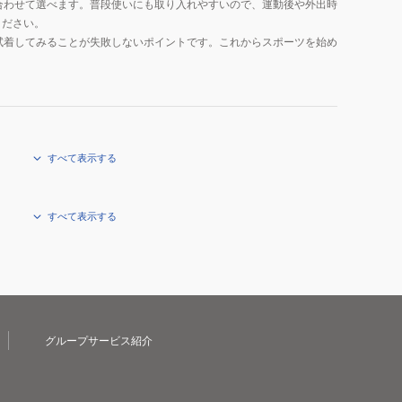
合わせて選べます。普段使いにも取り入れやすいので、運動後や外出時
デ
ください。
試着してみることが失敗しないポイントです。これからスポーツを始め
ィ
シ
ョ
ニ
ン
グ
すべて表示する
ウ
ェ
ア
すべて表示する
グループサービス紹介