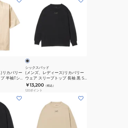
ン
ズ、
レ
デ
ィ
ー
ブ
ス)
ラ
リ
カ
バ
シックスパッド
ス)リカバリー
(メンズ、レディース)リカバリー
リ
プ 半袖Tシャ
ウェア スリープトップ 長袖 黒 S
ー
R-20D-LL
サイズ SO-AF-03A-S 遠赤外線 コ
￥13,200
（税込）
ウ
ショニングウェ
ンディショニングウェア
120
ポイント
ェ
(メ
ア
ン
ス
ズ、
リ
レ
ー
デ