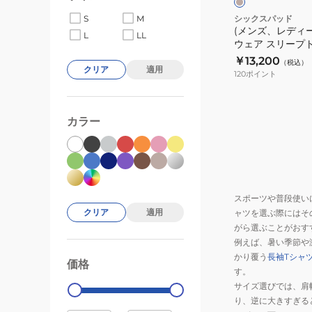
遠
袖
バ
シックスパッド
S
M
赤
黒
(メンズ、レディ
リ
L
LL
外
ウェア スリープト
M
ー
線
ジュ Mサイズ SO-
￥13,200
サ
（税込）
ウ
赤外線 コンディ
クリア
適用
コ
120
ポイント
イ
ェ
ン
ズ
ア
デ
SO-
ス
カラー
ィ
AF-
リ
シ
03B-
ー
ョ
M
プ
ニ
遠
ト
ン
赤
スポーツや普段使い
ッ
グ
外
クリア
適用
ャツを選ぶ際にはそ
プ
ウ
線
がら選ぶことがおす
長
ェ
例えば、暑い季節や
コ
袖
ア
かり覆う
長袖Tシャツ
ン
価格
99000
0
ベ
す。
デ
ー
サイズ選びでは、肩
ィ
ジ
り、逆に大きすぎる
シ