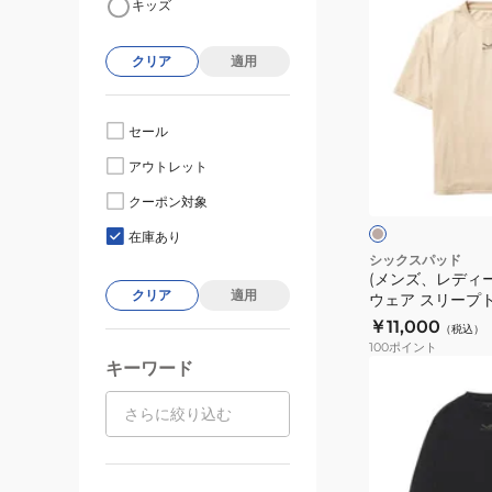
キッズ
ン
ズ、
クリア
適用
レ
デ
ィ
セール
ー
ベ
アウトレット
ス)
ー
ジ
リ
クーポン対象
ュ
ュ
カ
在庫あり
バ
シックスパッド
(メンズ、レディ
リ
クリア
適用
ウェア スリープ
ー
ツ ベージュ M SO
￥11,000
（税込）
ウ
赤外線 コンディ
100
ポイント
ェ
キーワード
(メ
ア
ン
ス
ズ、
リ
レ
ー
デ