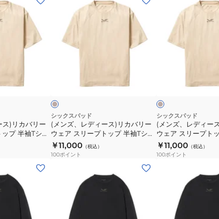
ン
ン
ズ、
ズ、
レ
レ
デ
デ
ィ
ィ
ー
ー
ベ
ベ
ス)
ス)
ー
ー
ジ
ジ
ッ
リ
リ
ュ
ク
カ
カ
バ
バ
シックスパッド
シックスパッド
ース)リカバリー
(メンズ、レディース)リカバリー
(メンズ、レディー
リ
リ
トップ 半袖Tシャ
ウェア スリープトップ 半袖Tシャ
ウェア スリープトッ
ー
ー
-AR-20B-M 遠
ツ ベージュ L SO-AR-20C-L 遠赤
ツ ベージュ LL SO-A
￥11,000
￥11,000
（税込）
（税込）
ウ
ウ
ショニングウェア
外線 コンディショニングウェア
遠赤外線 コンディ
100
ポイント
100
ポイント
ェ
ェ
ア
(メ
(メ
ア
ア
ン
ン
ス
ス
ズ、
ズ、
リ
リ
レ
レ
ー
ー
デ
デ