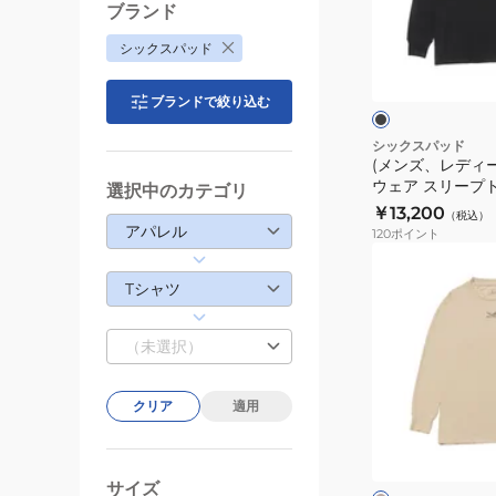
プ
ィ
ブランド
ト
ー
ブ
シックスパッド
ッ
ス)
ラ
プ
ッ
リ
ク
ク
ブランドで絞り込む
半
カ
袖
バ
シックスパッド
T
(メンズ、レディ
リ
ウェア スリープト
シ
選択中のカテゴリ
ー
サイズ SO-AF-0
￥13,200
ャ
（税込）
ウ
コンディショニン
アパレル
120
ポイント
ツ
ェ
(メ
ベ
ア
ン
Tシャツ
ー
ス
ズ、
ジ
リ
レ
（未選択）
ュ
ー
デ
M
プ
ィ
SO-
ト
クリア
適用
ー
ベ
AR-
ッ
ス)
ー
20B-
プ
ジ
リ
M
ュ
ュ
長
サイズ
カ