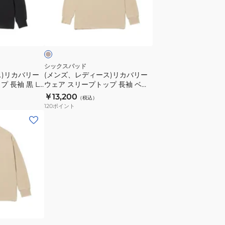
プ
ィ
ト
ー
ベ
ッ
ス)
ー
プ
リ
長
カ
袖
バ
シックスパッド
黒
ス)リカバリー
(メンズ、レディース)リカバリー
リ
 長袖 黒 LL
ウェア スリープトップ 長袖 ベー
S
ー
-LL 遠赤外線
ジュ Sサイズ SO-AF-20A-S 遠赤
￥13,200
サ
（税込）
ウ
ウェア
外線 コンディショニングウェア
120
ポイント
イ
ェ
ズ
ア
SO-
ス
AF-
リ
03A-
ー
S
プ
遠
ト
赤
ッ
外
プ
線
長