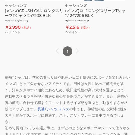
セッションズ
セッションズ
(メンズ)CRUSH CAN ロングスリ
(メンズ)ロゴ ロングスリーブTシャ
ーブTシャツ 247208 BLK
ツ 247206 BLK
カラー
：
ブラック
カラー
：
ブラック
￥2,990
￥2,516
（税込）
（税込）
27
ポイント
22
ポイント
1
長袖Tシャツは、季節の変わり目や肌寒い日にも快適にスポーツを楽しみたい
メンズにとって欠かせないアイテムです。男性は女性に比べて筋肉量が多
く、汗をかきやすい傾向にあるため、吸汗速乾性の高い素材を選ぶことで、
運動中のベタつきを抑え快適な着心地を保つことができます。また、肩幅や
腕の筋肉に合わせて程よくフィットするサイズ感を選ぶと、動きやすさが格
段にアップします。
長袖Tシャツ メンズ
の中でも、伸縮性のある素材は腕を
大きく動かすスポーツに最適で、ストレスなくプレーに集中できるでしょ
う。
初めて長袖Tシャツを選ぶ際は、まずどのようなスポーツやシーンで使うかを
考えることが大切です。例えばランニングやジムでのトレーニングなら、通