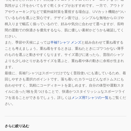
気性がよく汗をかいてもすぐ乾くタイプがおすすめです。一方で、アウトド
アやウォーキングなどで紫外線対策を重視する場合は、UVカット機能がつい
ているものを選ぶと安心です。デザイン面では、シンプルな無地からロゴや
柄入りまで幅広く揃っているので、好みや気分に合わせて選べますが、長時
間の運動での快適さを優先するなら、肌に優しい素材かどうかも確認してく
ださい。
また、季節や天候によっては
半袖Tシャツ メンズ
と組み合わせて重ね着する
ことも考えましょう。重ね着をするときは、重ねたときにゴワつかない薄手
のものを選ぶと動きやすくなります。サイズ選びに迷ったら、普段のシャツ
よりも少しゆとりがあるサイズを選ぶと、重ね着や体の動きに余裕が生まれ
ます。
最後に、長袖Tシャツはスポーツだけでなく普段使いにも適しているため、着
回しやすさも選択のポイントです。落ち着いたカラーはどんなボトムスにも
合わせやすく、気軽にコーディネートを楽しめます。自分の体型や運動スタ
イルに合った1枚を見つけることで、快適かつスタイリッシュなスポーツライ
フを送ることができるでしょう。詳しくは
メンズ用Tシャツの一覧
もご覧くだ
さい。
さらに絞り込む