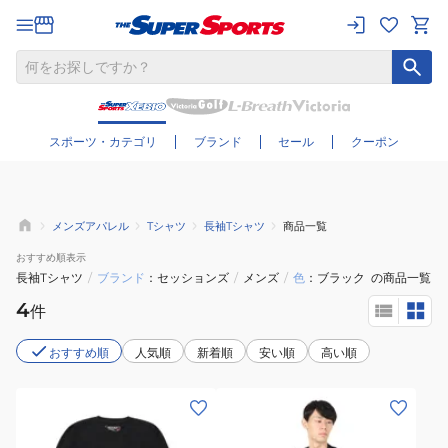
さらに絞り込む
スポーツ・カテゴリ
ブランド
セール
クーポン
メンズアパレル
Tシャツ
長袖Tシャツ
商品一覧
おすすめ
順表示
長袖Tシャツ
/
ブランド
セッションズ
/
メンズ
/
色
ブラック
の商品一覧
4
件
おすすめ順
人気順
新着順
安い順
高い順