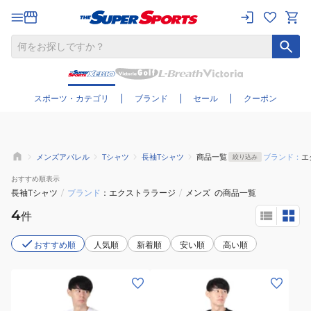
さらに絞り込む
スポーツ・カテゴリ
ブランド
セール
クーポン
メンズアパレル
Tシャツ
長袖Tシャツ
商品一覧
ブランド：
エ
絞り込み
おすすめ
順表示
長袖Tシャツ
/
ブランド
エクストララージ
/
メンズ
の商品一覧
4
件
おすすめ順
人気順
新着順
安い順
高い順
(メ
(メ
ン
ン