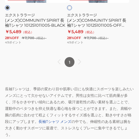
ワ
ャ
ャ
イ
ツ
ツ
ト
エクストララージ
エクストララージ
101251011005-
101251011005-
(メンズ)COMMUNITY SPIRIT 長
(メンズ)COMMUNITY SPIRIT 長
袖Tシャツ 101251011005-BLACK
袖Tシャツ 101251011005-OFF
BLACK
OFF
WHITE
￥5,489
￥5,489
（税込）
（税込）
WHITE
28%OFF
￥7,700
28%OFF
￥7,700
（税込）
（税込）
49
ポイント
49
ポイント
1
長袖Tシャツは、季節の変わり目や肌寒い日にも快適にスポーツを楽しみたい
メンズにとって欠かせないアイテムです。男性は女性に比べて筋肉量が多
く、汗をかきやすい傾向にあるため、吸汗速乾性の高い素材を選ぶことで、
運動中のベタつきを抑え快適な着心地を保つことができます。また、肩幅や
腕の筋肉に合わせて程よくフィットするサイズ感を選ぶと、動きやすさが格
段にアップします。
長袖Tシャツ メンズ
の中でも、伸縮性のある素材は腕を
大きく動かすスポーツに最適で、ストレスなくプレーに集中できるでしょ
う。