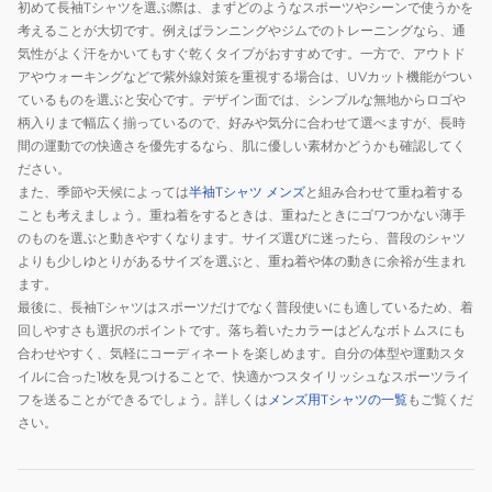
初めて長袖Tシャツを選ぶ際は、まずどのようなスポーツやシーンで使うかを
考えることが大切です。例えばランニングやジムでのトレーニングなら、通
気性がよく汗をかいてもすぐ乾くタイプがおすすめです。一方で、アウトド
アやウォーキングなどで紫外線対策を重視する場合は、UVカット機能がつい
ているものを選ぶと安心です。デザイン面では、シンプルな無地からロゴや
柄入りまで幅広く揃っているので、好みや気分に合わせて選べますが、長時
間の運動での快適さを優先するなら、肌に優しい素材かどうかも確認してく
ださい。
また、季節や天候によっては
半袖Tシャツ メンズ
と組み合わせて重ね着する
ことも考えましょう。重ね着をするときは、重ねたときにゴワつかない薄手
のものを選ぶと動きやすくなります。サイズ選びに迷ったら、普段のシャツ
よりも少しゆとりがあるサイズを選ぶと、重ね着や体の動きに余裕が生まれ
ます。
最後に、長袖Tシャツはスポーツだけでなく普段使いにも適しているため、着
回しやすさも選択のポイントです。落ち着いたカラーはどんなボトムスにも
合わせやすく、気軽にコーディネートを楽しめます。自分の体型や運動スタ
イルに合った1枚を見つけることで、快適かつスタイリッシュなスポーツライ
フを送ることができるでしょう。詳しくは
メンズ用Tシャツの一覧
もご覧くだ
さい。