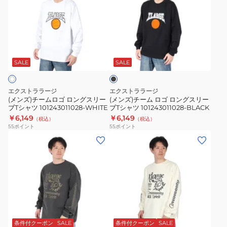
ズ)
ズ)
チ
チ
ー
ー
ム
ム
ブ
ロ
ロ
ラ
ゴ
ゴ
ッ
SALE
SALE
ク
ロ
ロ
ン
ン
エクストララージ
エクストララージ
グ
グ
(メンズ)チームロゴ ロングスリー
(メンズ)チーム ロゴ ロングスリー
ブTシャツ 101243011028-WHITE
ブTシャツ 101243011028-BLACK
ス
ス
￥6,149
￥6,149
（税込）
（税込）
リ
リ
55
ポイント
55
ポイント
ー
ー
(メ
(メ
ブ
ブ
ン
ン
T
T
ズ)COMMUNITY
ズ)COMMUNITY
シ
シ
SPIRIT
SPIRIT
ャ
ャ
長
長
ツ
ツ
袖
袖
オ
101243011028-
101243011028-
T
T
フ
WHITE
BLACK
シ
シ
条件付クーポン
SALE
条件付クーポン
SALE
ホ