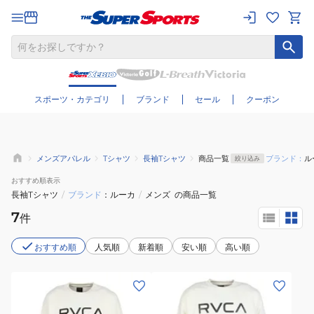
さらに絞り込む
スポーツ・カテゴリ
ブランド
セール
クーポン
メンズアパレル
Tシャツ
長袖Tシャツ
商品一覧
ブランド：
ル
絞り込み
おすすめ
順表示
長袖Tシャツ
/
ブランド
ルーカ
/
メンズ
の商品一覧
7
件
おすすめ順
人気順
新着順
安い順
高い順
(メ
(メ
ン
ン