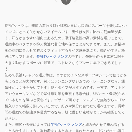
1
シ
ャ
ツ
BG041155
長袖Tシャツは、季節の変わり目や肌寒い日にも快適にスポーツを楽しみたい
WHT
メンズにとって欠かせないアイテムです。男性は女性に比べて筋肉量が多
く、汗をかきやすい傾向にあるため、吸汗速乾性の高い素材を選ぶことで、
運動中のベタつきを抑え快適な着心地を保つことができます。また、肩幅や
腕の筋肉に合わせて程よくフィットするサイズ感を選ぶと、動きやすさが格
段にアップします。
長袖Tシャツ メンズ
の中でも、伸縮性のある素材は腕を
大きく動かすスポーツに最適で、ストレスなくプレーに集中できるでしょ
う。
初めて長袖Tシャツを選ぶ際は、まずどのようなスポーツやシーンで使うかを
考えることが大切です。例えばランニングやジムでのトレーニングなら、通
気性がよく汗をかいてもすぐ乾くタイプがおすすめです。一方で、アウトド
アやウォーキングなどで紫外線対策を重視する場合は、UVカット機能がつい
ているものを選ぶと安心です。デザイン面では、シンプルな無地からロゴや
柄入りまで幅広く揃っているので、好みや気分に合わせて選べますが、長時
間の運動での快適さを優先するなら、肌に優しい素材かどうかも確認してく
ださい。
また、季節や天候によっては
半袖Tシャツ メンズ
と組み合わせて重ね着する
ことも考えましょう。重ね着をするときは、重ねたときにゴワつかない薄手