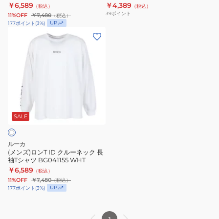
￥6,589
￥4,389
（税込）
（税込）
ク
ャ
39
ポイント
11%OFF
￥7,480
（税込）
長
ツ
UP
177
ポイント
(
3
%)
袖
BE042061
(メ
T
ン
シ
ズ)
ャ
ロ
ツ
ン
BG041155
T
BLK
ID
ク
SALE
ル
ー
ルーカ
ネ
(メンズ)ロンT ID クルーネック 長
袖Tシャツ BG041155 WHT
ッ
￥6,589
（税込）
ク
11%OFF
￥7,480
（税込）
長
UP
177
ポイント
(
3
%)
袖
T