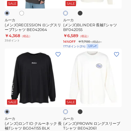
ッ
リ
ャ
SALE
SALE
ホ
ク
ワ
ー
ツ
イ
ブ
BF042055
ト
ルーカ
ルーカ
T
(メンズ)RECESSION ロングスリ
(メンズ)BLINDER 長袖Tシャツ
ーブTシャツ BE042064
BF042055
シ
￥4,368
￥6,589
（税込）
（税込）
ャ
39
ポイント
14%OFF
￥7,700
（税込）
ツ
UP
177
ポイント
(
3
%)
BE042064
(メ
(メ
ン
ン
ズ)
ズ)PROWN
ロ
ロ
ン
ン
T
グ
ブ
オ
ID
ス
ラ
フ
ッ
ク
リ
SALE
SALE
ホ
ク
ワ
ル
ー
イ
ー
ブ
ト
ルーカ
ルーカ
ネ
T
(メンズ)ロンT ID クルーネック 長
(メンズ)PROWN ロングスリーブ
袖Tシャツ BG041155 BLK
Tシャツ BE042061
ッ
シ