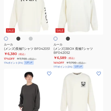
ズ)
ズ)3BOX
長
長
袖
袖
T
T
ブ
チ
ブ
ホ
シ
シ
ャ
ラ
ワ
コ
ッ
ャ
ャ
SALE
SALE
イ
ー
ク
ト
ツ
ツ
BF042051
BF042052
ルーカ
ルーカ
(メンズ)長袖Tシャツ BF042051
(メンズ)3BOX 長袖Tシャツ
BF042052
￥6,380
（税込）
￥6,589
（税込）
17%OFF
￥7,700
（税込）
UP
14%OFF
￥7,700
174
ポイント
(
3
%)
（税込）
UP
177
ポイント
(
3
%)
(メ
(メ
ン
ン
ズ)RECESSION
ズ)BLINDER
ロ
長
ン
袖
グ
T
ブ
ホ
オ
ス
シ
ラ
フ