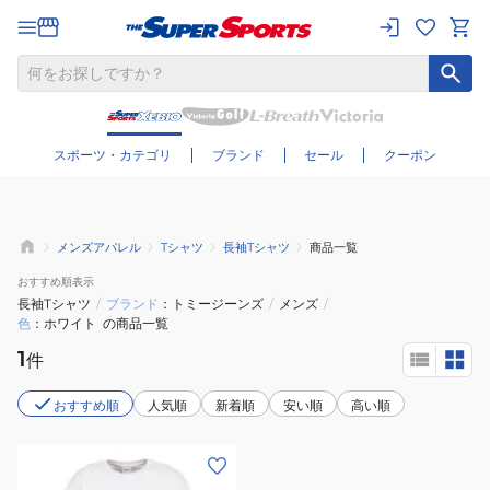
さらに絞り込む
スポーツ・カテゴリ
ブランド
セール
クーポン
メンズアパレル
Tシャツ
長袖Tシャツ
商品一覧
おすすめ
順表示
長袖Tシャツ
/
ブランド
トミージーンズ
/
メンズ
/
色
ホワイト
の商品一覧
1
件
おすすめ順
人気順
新着順
安い順
高い順