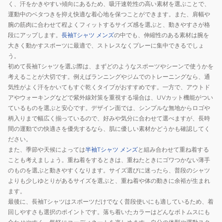
く、汗をかきやすい傾向にあるため、吸汗速乾性の高い素材を選ぶことで、
運動中のベタつきを抑え快適な着心地を保つことができます。また、肩幅や
腕の筋肉に合わせて程よくフィットするサイズ感を選ぶと、動きやすさが格
段にアップします。
長袖Tシャツ メンズ
の中でも、伸縮性のある素材は腕を
大きく動かすスポーツに最適で、ストレスなくプレーに集中できるでしょ
う。
初めて長袖Tシャツを選ぶ際は、まずどのようなスポーツやシーンで使うかを
考えることが大切です。例えばランニングやジムでのトレーニングなら、通
気性がよく汗をかいてもすぐ乾くタイプがおすすめです。一方で、アウトド
アやウォーキングなどで紫外線対策を重視する場合は、UVカット機能がつい
ているものを選ぶと安心です。デザイン面では、シンプルな無地からロゴや
柄入りまで幅広く揃っているので、好みや気分に合わせて選べますが、長時
間の運動での快適さを優先するなら、肌に優しい素材かどうかも確認してく
ださい。
また、季節や天候によっては
半袖Tシャツ メンズ
と組み合わせて重ね着する
ことも考えましょう。重ね着をするときは、重ねたときにゴワつかない薄手
のものを選ぶと動きやすくなります。サイズ選びに迷ったら、普段のシャツ
よりも少しゆとりがあるサイズを選ぶと、重ね着や体の動きに余裕が生まれ
ます。
最後に、長袖Tシャツはスポーツだけでなく普段使いにも適しているため、着
回しやすさも選択のポイントです。落ち着いたカラーはどんなボトムスにも