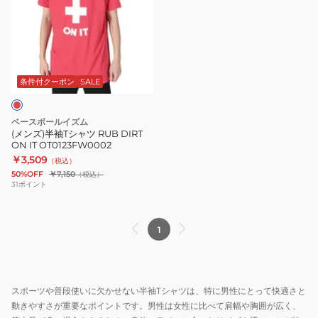
半
袖
T
シ
ャ
条件付クーポン
SALE
ツ
RUB
ベースボールイズム
DIRT
(メンズ)半袖Tシャツ RUB DIRT
ON IT OT0123FW0002
ON
￥3,509
（税込）
IT
50%OFF
￥7,150
（税込）
OT0123FW0002
31
ポイント
1
スポーツや普段使いに欠かせない半袖Tシャツは、特に男性にとって快適さと
動きやすさが重要なポイントです。男性は女性に比べて肩幅や胸囲が広く、