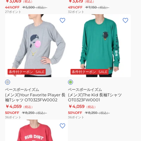
￥3,069
￥3,619
（税込）
（税込）
ブ
44%OFF
￥5,500
49%OFF
￥7,150
（税込）
（税込）
ラ
27
ポイント
32
ポイント
(メ
(メ
ッ
ン
ン
ク
ズ)Your
ズ)The
STRUCK
Favorite
Kid
OUT
Player
長
OT1325SS0002
長
袖
グ
袖
T
リ
T
シ
ー
条件付クーポン
SALE
条件付クーポン
SALE
ン
シ
ャ
ャ
ツ
ベースボールイズム
ベースボールイズム
ツ
OT0323FW0001
(メンズ)Your Favorite Player 長
(メンズ)The Kid 長袖Tシャツ
袖Tシャツ OT0323FW0002
OT0323FW0001
OT0323FW0002
￥4,059
￥4,059
（税込）
（税込）
50%OFF
￥8,250
50%OFF
￥8,250
（税込）
（税込）
36
ポイント
36
ポイント
(メ
ン
ズ)