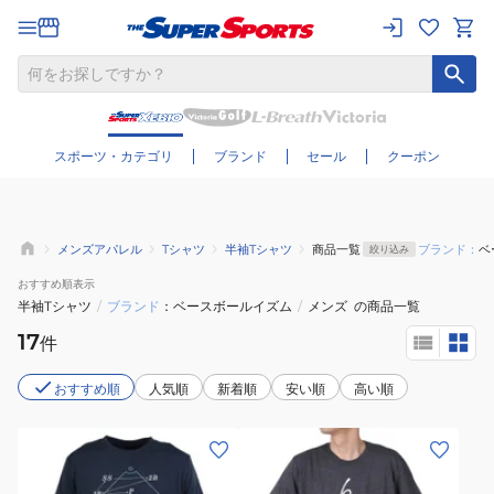
さらに絞り込む
スポーツ・カテゴリ
ブランド
セール
クーポン
メンズアパレル
Tシャツ
半袖Tシャツ
商品一覧
ブランド：
ベ
絞り込み
おすすめ
順表示
半袖Tシャツ
/
ブランド
ベースボールイズム
/
メンズ
の商品一覧
17
件
おすすめ順
人気順
新着順
安い順
高い順
(メ
(メ
ン
ン