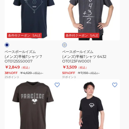
ズ)
ズ)
半
半
袖
袖
T
T
チ
シ
シ
ャ
ャ
ャ
コ
条件付クーポン
SALE
条件付クーポン
SALE
ー
ツ
ツ
ル
7
6432
グ
ベースボールイズム
ベースボールイズム
レ
OT0125SS0007
OT0123FW0001
(メンズ)半袖Tシャツ 7
(メンズ)半袖Tシャツ 6432
ー
OT0125SS0007
OT0123FW0001
￥2,849
￥3,509
（税込）
（税込）
38%OFF
￥4,620
50%OFF
￥7,150
（税込）
（税込）
25
ポイント
31
ポイント
(メ
(メ
ン
ン
ズ)
ズ)
半
半
袖
袖
T
T
ブ
シ
シ
ラ