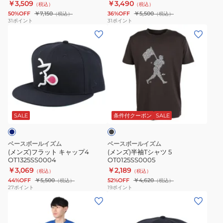
￥3,509
￥3,490
（税込）
（税込）
ジ
ブ
50%OFF
￥7,150
36%OFF
￥5,500
（税込）
（税込）
ャ
ラ
31
ポイント
31
ポイント
(メ
(メ
ー
ッ
ン
ン
リ
ク
ズ)
ズ)
ー
FLAMINGO
フ
半
グ
OT1325SS0003
ラ
袖
OT0123FW0005
ッ
T
ブ
ト
シ
ラ
キ
ャ
ッ
SALE
条件付クーポン
SALE
ク
ャ
ツ
ッ
5
ベースボールイズム
ベースボールイズム
プ
OT0125SS0005
(メンズ)フラット キャップ4
(メンズ)半袖Tシャツ 5
OT1325SS0004
OT0125SS0005
4
￥3,069
￥2,189
（税込）
（税込）
OT1325SS0004
44%OFF
￥5,500
52%OFF
￥4,620
（税込）
（税込）
27
ポイント
19
ポイント
(メ
(メ
ン
ン
ズ)
ズ)