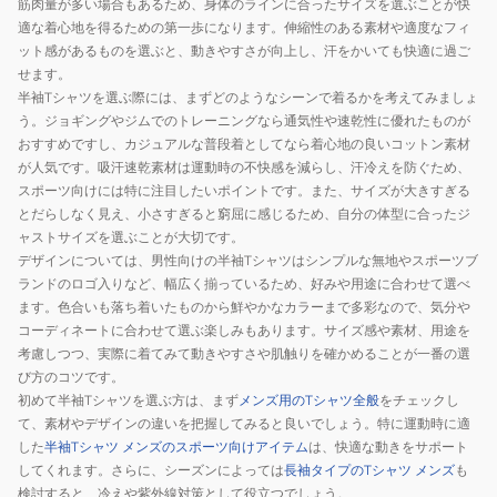
筋肉量が多い場合もあるため、身体のラインに合ったサイズを選ぶことが快
適な着心地を得るための第一歩になります。伸縮性のある素材や適度なフィ
ット感があるものを選ぶと、動きやすさが向上し、汗をかいても快適に過ご
せます。
半袖Tシャツを選ぶ際には、まずどのようなシーンで着るかを考えてみましょ
う。ジョギングやジムでのトレーニングなら通気性や速乾性に優れたものが
おすすめですし、カジュアルな普段着としてなら着心地の良いコットン素材
が人気です。吸汗速乾素材は運動時の不快感を減らし、汗冷えを防ぐため、
スポーツ向けには特に注目したいポイントです。また、サイズが大きすぎる
とだらしなく見え、小さすぎると窮屈に感じるため、自分の体型に合ったジ
ャストサイズを選ぶことが大切です。
デザインについては、男性向けの半袖Tシャツはシンプルな無地やスポーツブ
ランドのロゴ入りなど、幅広く揃っているため、好みや用途に合わせて選べ
ます。色合いも落ち着いたものから鮮やかなカラーまで多彩なので、気分や
コーディネートに合わせて選ぶ楽しみもあります。サイズ感や素材、用途を
考慮しつつ、実際に着てみて動きやすさや肌触りを確かめることが一番の選
び方のコツです。
初めて半袖Tシャツを選ぶ方は、まず
メンズ用のTシャツ全般
をチェックし
て、素材やデザインの違いを把握してみると良いでしょう。特に運動時に適
した
半袖Tシャツ メンズのスポーツ向けアイテム
は、快適な動きをサポート
してくれます。さらに、シーズンによっては
長袖タイプのTシャツ メンズ
も
検討すると、冷えや紫外線対策として役立つでしょう。