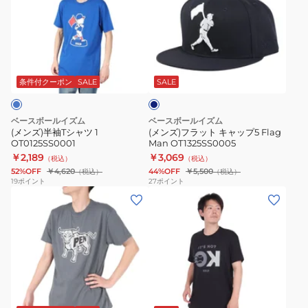
半
フ
袖
ラ
T
ッ
ネ
シ
ト
イ
ャ
キ
ビ
条件付クーポン
SALE
SALE
ー
ツ
ャ
1
ッ
ベースボールイズム
ベースボールイズム
OT0125SS0001
プ
(メンズ)半袖Tシャツ 1
(メンズ)フラット キャップ5 Flag
OT0125SS0001
Man OT1325SS0005
5
￥2,189
￥3,069
（税込）
（税込）
Flag
52%OFF
￥4,620
44%OFF
￥5,500
（税込）
（税込）
Man
19
ポイント
27
ポイント
(メ
(メ
OT1325SS0005
ン
ン
ズ)
ズ)
半
半
袖
袖
T
T
ブ
シ
シ
ラ