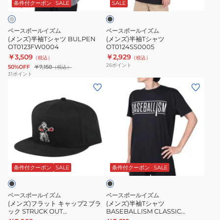
ャ
ャ
ッ
条件付クーポン
SALE
SALE
ク
ツ
ツ
BULPEN
OT0124SS0005
ベースボールイズム
ベースボールイズム
OT0123FW0004
(メンズ)半袖Tシャツ BULPEN
(メンズ)半袖Tシャツ
OT0123FW0004
OT0124SS0005
￥3,509
￥2,929
（税込）
（税込）
26
ポイント
50%OFF
￥7,150
（税込）
31
ポイント
(メ
(メ
ン
ン
ズ)
ズ)
フ
半
ラ
袖
ッ
T
ブ
ト
シ
ラ
キ
ャ
ッ
条件付クーポン
SALE
条件付クーポン
SALE
ク
ャ
ツ
ッ
BASEBALLISM
ベースボールイズム
ベースボールイズム
プ
CLASSIC
(メンズ)フラット キャップ2 ブラ
(メンズ)半袖Tシャツ
ック STRUCK OUT
BASEBALLISM CLASSIC
2
OT0123FW0003
OT1325SS0002
OT0123FW0003