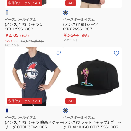
ャ
ャ
ッ
条件付クーポン
SALE
SALE
ク
ツ
ツ
2
OT0124SS0007
ベースボールイズム
ベースボールイズム
OT0125SS0002
(メンズ)半袖Tシャツ 2
(メンズ)半袖Tシャツ
OT0125SS0002
OT0124SS0007
￥2,189
￥3,644
（税込）
（税込）
33
ポイント
52%OFF
￥4,620
（税込）
19
ポイント
(メ
(メ
ン
ン
ズ)
ズ)
半
フ
袖
ラ
T
ッ
ブ
シ
ト
ラ
ャ
キ
ッ
条件付クーポン
SALE
SALE
ク
ツ
ャ
映
ッ
ベースボールイズム
ベースボールイズム
画
プ
(メンズ)半袖Tシャツ 映画メジャー
(メンズ)フラットキャップ3 ブラッ
リーグ OT0123FW0005
ク FLAMINGO OT1325SS0003
メ
3