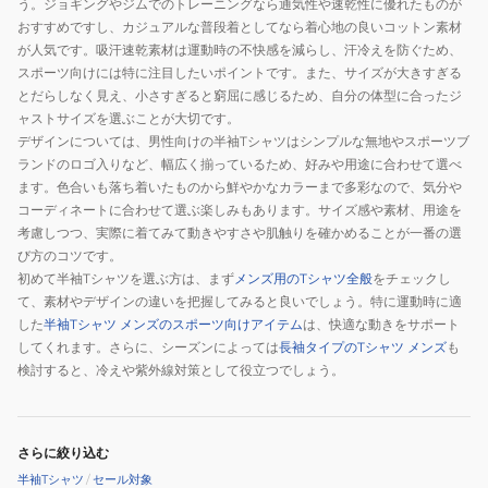
う。ジョギングやジムでのトレーニングなら通気性や速乾性に優れたものが
おすすめですし、カジュアルな普段着としてなら着心地の良いコットン素材
が人気です。吸汗速乾素材は運動時の不快感を減らし、汗冷えを防ぐため、
スポーツ向けには特に注目したいポイントです。また、サイズが大きすぎる
とだらしなく見え、小さすぎると窮屈に感じるため、自分の体型に合ったジ
ャストサイズを選ぶことが大切です。
デザインについては、男性向けの半袖Tシャツはシンプルな無地やスポーツブ
ランドのロゴ入りなど、幅広く揃っているため、好みや用途に合わせて選べ
ます。色合いも落ち着いたものから鮮やかなカラーまで多彩なので、気分や
コーディネートに合わせて選ぶ楽しみもあります。サイズ感や素材、用途を
考慮しつつ、実際に着てみて動きやすさや肌触りを確かめることが一番の選
び方のコツです。
初めて半袖Tシャツを選ぶ方は、まず
メンズ用のTシャツ全般
をチェックし
て、素材やデザインの違いを把握してみると良いでしょう。特に運動時に適
した
半袖Tシャツ メンズのスポーツ向けアイテム
は、快適な動きをサポート
してくれます。さらに、シーズンによっては
長袖タイプのTシャツ メンズ
も
検討すると、冷えや紫外線対策として役立つでしょう。
さらに絞り込む
半袖Tシャツ
/
セール対象