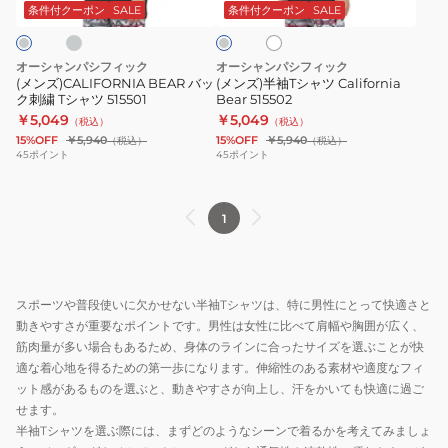
刺
ャ
イ
コ
条件付クーポン
SALE
条件付クーポン
SALE
ト
ー
繍
ツ
ル
T
California
グ
オーシャンパシフィック
オーシャンパシフィック
レ
シ
Bear
(メンズ)CALIFORNIA BEAR バッ
(メンズ)半袖Tシャツ California
ー
ク刺繍 Tシャツ 515501
Bear 515502
ャ
515502
￥5,049
￥5,049
（税込）
（税込）
ツ
15%OFF
￥5,940
15%OFF
￥5,940
（税込）
（税込）
515501
45
ポイント
45
ポイント
1
スポーツや普段使いに欠かせない半袖Tシャツは、特に男性にとって快適さと
動きやすさが重要なポイントです。男性は女性に比べて肩幅や胸囲が広く、
筋肉量が多い場合もあるため、身体のラインに合ったサイズを選ぶことが快
適な着心地を得るための第一歩になります。伸縮性のある素材や適度なフィ
ット感があるものを選ぶと、動きやすさが向上し、汗をかいても快適に過ご
せます。
半袖Tシャツを選ぶ際には、まずどのようなシーンで着るかを考えてみましょ