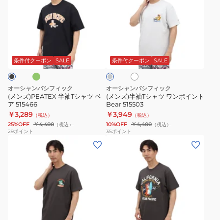
ズ)PEATEX
ズ)
半
半
袖
袖
T
T
グ
ホ
グ
シ
シ
ワ
レ
ャ
ャ
イ
ー
条件付クーポン
SALE
条件付クーポン
SALE
ト
ツ
ツ
ベ
ワ
オーシャンパシフィック
オーシャンパシフィック
ア
ン
(メンズ)PEATEX 半袖Tシャツ ベ
(メンズ)半袖Tシャツ ワンポイント
ア 515466
Bear 515503
515466
ポ
￥3,289
￥3,949
（税込）
（税込）
イ
25%OFF
￥4,400
10%OFF
￥4,400
（税込）
（税込）
ン
29
ポイント
35
ポイント
(メ
(メ
ト
ン
ン
Bear
ズ)CALIFORNIA
ズ)
515503
BEAR
半
バ
袖
ッ
T
ラ
ホ
チ
ク
シ
ワ
ャ