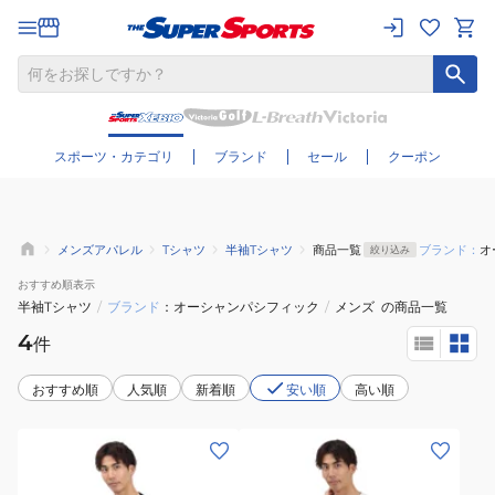
さらに絞り込む
スポーツ・カテゴリ
ブランド
セール
クーポン
メンズアパレル
Tシャツ
半袖Tシャツ
商品一覧
ブランド：
オ
絞り込み
おすすめ
順表示
半袖Tシャツ
/
ブランド
オーシャンパシフィック
/
メンズ
の商品一覧
4
件
おすすめ順
人気順
新着順
安い順
高い順
(メ
(メ
ン
ン