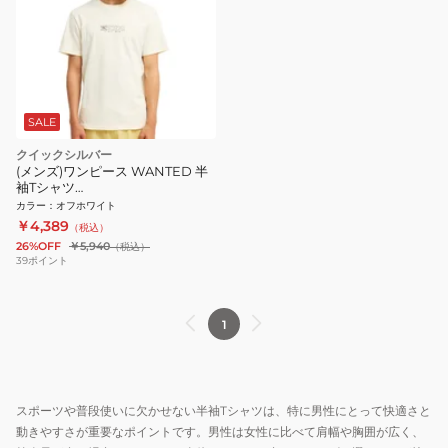
SALE
クイックシルバー
(メンズ)ワンピース WANTED 半
袖Tシャツ
26SPEQYZT08509BWT
カラー
：
オフホワイト
￥4,389
（税込）
26%OFF
￥5,940
（税込）
39
ポイント
1
スポーツや普段使いに欠かせない半袖Tシャツは、特に男性にとって快適さと
動きやすさが重要なポイントです。男性は女性に比べて肩幅や胸囲が広く、