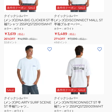
条件付クーポン
SALE
条件付クーポン
SALE
クイックシルバー
クイックシルバー
(メンズ)DNA BIG CLICKER ST 半
(メンズ)DISCONNECT MALL ST
袖Tシャツ 25SPQST251015WHT
半袖プルオーバー
25SPQST251020WHT
カラー
：
ホワイト
カラー
：
ホワイト
￥3,619
￥5,489
（税込）
（税込）
26%OFF
￥4,950
27%OFF
￥7,590
（税込）
（税込）
32
ポイント
49
ポイント
SALE
条件付クーポン
SALE
クイックシルバー
クイックシルバー
(メンズ)PG ARTY SURF SCENE
(メンズ)INTERCONNECT ST 半
ST 半袖Tシャツ
袖Tシャツ 25SPQST251009WHT
26SPQST261006WHT
カラー
：
ホワイト
カラー
：
ホワイト