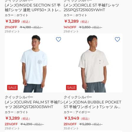
クイックシルバー
クイックシルバー
(メンズ)INSIDE SECTION ST 半
(メンズ)CIRCLE ST 半袖Tシャツ
袖Tシャツ 速乾 UPF50+ ストレッ
25SPQST251605YWHT
チ 26SU QST262011 WHT
カラー
：
ホワイト
カラー
：
ホワイト
￥3,289
￥3,289
（税込）
（税込）
21%OFF
￥4,180
14%OFF
￥3,850
（税込）
（税込）
29
ポイント
29
ポイント
SALE
SALE
クイックシルバー
クイックシルバー
(メンズ)CURVE PALM ST 半袖Tシ
(メンズ)DNA BUBBLE POCKET
ャツ 26SPQST261003WHT
ST 半袖ワンポイントTシャツ ルー
ズフィット 26SU QST262016 IVY
カラー
：
ホワイト
カラー
：
アイボリー
￥3,289
￥3,949
（税込）
（税込）
23%OFF
￥4,290
25%OFF
￥5,280
（税込）
（税込）
29
ポイント
35
ポイント