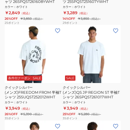
ャツ 26SPQST261608YWHT
ツ 25SPQST251607YWHT
カラー
：
ホワイト
カラー
：
ホワイト
￥2,849
￥3,289
（税込）
（税込）
26%OFF
￥3,850
14%OFF
￥3,850
（税込）
（税込）
25
ポイント
29
ポイント
条件付クーポン
SALE
SALE
クイックシルバー
クイックシルバー
(メンズ)FREEDOM FROM 半袖T
(メンズ)QS JP REGION ST 半袖T
シャツ 25SUQST252012WHT
シャツ 26SPQST261017WHT
カラー
：
ホワイト
カラー
：
ホワイト
￥3,949
￥3,949
（税込）
（税込）
26%OFF
￥5,390
25%OFF
￥5,280
（税込）
（税込）
35
ポイント
35
ポイント