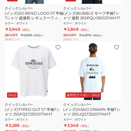
クイックシルバー
クイックシルバー
(メンズ)SD BEND LOGO ST 半袖
(メンズ)BUBBLE サーフ半袖Tシ
Tシャツ 超速乾 レギュラーフィッ
ャツ 速乾 26SPQLY261021WHT1
ト 26SPQST261002WHT
カラー
：
ホワイト
カラー
：
ホワイト
￥3,949
￥2,849
（税込）
（税込）
28%OFF
￥5,500
30%OFF
￥4,070
（税込）
（税込）
35
ポイント
25
ポイント
SALE
条件付クーポン
SALE
クイックシルバー
クイックシルバー
(メンズ)TYPED OUT ST 半袖Tシ
(メンズ)HAND DRAWN 半袖Tシ
ャツ 25SPQST251007WHT
ャツ 25SUQST252017WHT
カラー
：
ホワイト
カラー
：
ホワイト
￥3,289
￥3,949
（税込）
（税込）