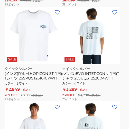
23%OFF
￥4,290
26%OFF
￥5,390
（税込）
（税込）
29
ポイント
35
ポイント
SALE
SALE
クイックシルバー
クイックシルバー
(メンズ)PALM HORIZON ST 半袖
(メンズ)EVO INTERCONN 半袖T
Tシャツ 26SPQST261610YWHT
シャツ 25SUQST252004WHT
カラー
：
ホワイト
カラー
：
ホワイト
￥2,849
￥3,289
（税込）
（税込）
26%OFF
￥3,850
23%OFF
￥4,290
（税込）
（税込）
25
ポイント
29
ポイント