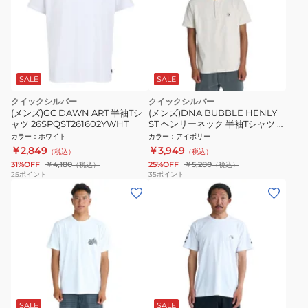
SALE
SALE
クイックシルバー
クイックシルバー
(メンズ)GC DAWN ART 半袖Tシ
(メンズ)DNA BUBBLE HENLY
ャツ 26SPQST261602YWHT
ST ヘンリーネック 半袖Tシャツ レ
ギュラーフィット 26SU
カラー
：
ホワイト
カラー
：
アイボリー
QST262017 IVY
￥2,849
￥3,949
（税込）
（税込）
31%OFF
￥4,180
25%OFF
￥5,280
（税込）
（税込）
25
ポイント
35
ポイント
SALE
SALE