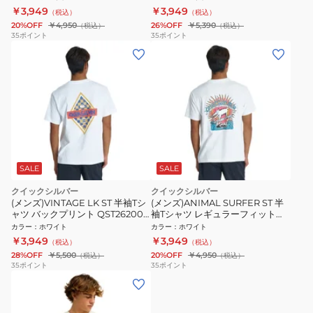
￥3,949
￥3,949
（税込）
（税込）
20%OFF
￥4,950
26%OFF
￥5,390
（税込）
（税込）
35
ポイント
35
ポイント
SALE
SALE
クイックシルバー
クイックシルバー
(メンズ)VINTAGE LK ST 半袖Tシ
(メンズ)ANIMAL SURFER ST 半
ャツ バックプリント QST262004
袖Tシャツ レギュラーフィット
WHT
26SU QST262018 WHT
カラー
：
ホワイト
カラー
：
ホワイト
￥3,949
￥3,949
（税込）
（税込）
28%OFF
￥5,500
20%OFF
￥4,950
（税込）
（税込）
35
ポイント
35
ポイント