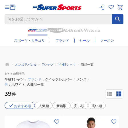
さらに絞り込む
スポーツ・カテゴリ
ブランド
セール
クーポン
メンズアパレル
Tシャツ
半袖Tシャツ
商品一覧
おすすめ
順表示
半袖Tシャツ
/
ブランド
クイックシルバー
/
メンズ
/
色
ホワイト
の商品一覧
39
件
おすすめ順
人気順
新着順
安い順
高い順