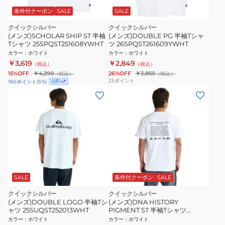
条件付クーポン
SALE
SALE
クイックシルバー
クイックシルバー
(メンズ)SCHOLAR SHIP ST 半袖
(メンズ)DOUBLE PG 半袖Tシャ
Tシャツ 25SPQST251608YWHT
ツ 26SPQST261609YWHT
カラー
：
ホワイト
カラー
：
ホワイト
￥3,619
￥2,849
（税込）
（税込）
15%OFF
￥4,290
26%OFF
￥3,850
（税込）
（税込）
25
ポイント
UP
160
ポイント
(
5
%)
SALE
条件付クーポン
SALE
クイックシルバー
クイックシルバー
(メンズ)DOUBLE LOGO 半袖Tシ
(メンズ)DNA HISTORY
ャツ 25SUQST252013WHT
PIGMENT ST 半袖Tシャツ
25SPQST251014WHT
カラー
：
ホワイト
カラー
：
ホワイト