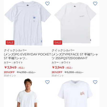
SALE
SALE
クイックシルバー
クイックシルバー
(メンズ)PG EVERYDAY POCKET
(メンズ)TYPEFACE ST 半袖Tシャ
ST 半袖Tシャツ
ツ 25SPQST251008WHT
26SPQST261018WHT
カラー
：
ホワイト
カラー
：
ホワイト
￥3,949
￥3,949
（税込）
（税込）
20%OFF
￥4,950
26%OFF
￥5,390
（税込）
（税込）
35
ポイント
35
ポイント