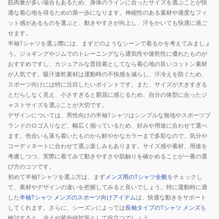
筋肉量が多い場合もあるため、身体のラインに合ったサイズを選ぶことが快
適な着心地を得るための第一歩になります。伸縮性のある素材や適度なフィ
ット感があるものを選ぶと、動きやすさが向上し、汗をかいても快適に過ご
せます。
半袖Tシャツを選ぶ際には、まずどのようなシーンで着るかを考えてみましょ
う。ジョギングやジムでのトレーニングなら通気性や速乾性に優れたものが
おすすめですし、カジュアルな普段着としてなら着心地の良いコットン素材
が人気です。吸汗速乾素材は運動時の不快感を減らし、汗冷えを防ぐため、
スポーツ向けには特に注目したいポイントです。また、サイズが大きすぎる
とだらしなく見え、小さすぎると窮屈に感じるため、自分の体型に合ったジ
ャストサイズを選ぶことが大切です。
デザインについては、男性向けの半袖Tシャツはシンプルな無地やスポーツブ
ランドのロゴ入りなど、幅広く揃っているため、好みや用途に合わせて選べ
ます。色合いも落ち着いたものから鮮やかなカラーまで多彩なので、気分や
コーディネートに合わせて選ぶ楽しみもあります。サイズ感や素材、用途を
考慮しつつ、実際に着てみて動きやすさや肌触りを確かめることが一番の選
び方のコツです。
初めて半袖Tシャツを選ぶ方は、まず
メンズ用のTシャツ全般
をチェックし
て、素材やデザインの違いを把握してみると良いでしょう。特に運動時に適
した
半袖Tシャツ メンズのスポーツ向けアイテム
は、快適な動きをサポート
してくれます。さらに、シーズンによっては
長袖タイプのTシャツ メンズ
も
検討すると、冷えや紫外線対策として役立つでしょう。