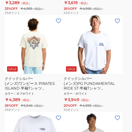
￥3,289
￥3,619
（税込）
（税込）
33%OFF
￥4,950
26%OFF
￥4,950
（税込）
（税込）
29
ポイント
32
ポイント
SALE
SALE
クイックシルバー
クイックシルバー
(メンズ)ワンピース PIRATES
(メンズ)PG FUNDAMENTAL
ISLAND 半袖Tシャツ
RIDE ST 半袖Tシャツ
26SPEQYZT08508BWT
26SPQST261007WHT
カラー
：
オフホワイト
カラー
：
ホワイト
￥4,389
￥3,949
（税込）
（税込）
26%OFF
￥5,940
20%OFF
￥4,950
（税込）
（税込）
39
ポイント
35
ポイント