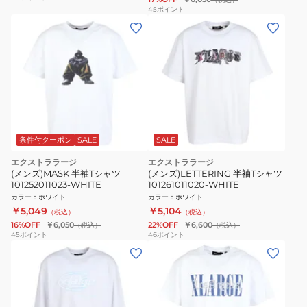
45
ポイント
条件付クーポン
SALE
SALE
エクストララージ
エクストララージ
(メンズ)MASK 半袖Tシャツ
(メンズ)LETTERING 半袖Tシャツ
101252011023-WHITE
101261011020-WHITE
カラー
：
ホワイト
カラー
：
ホワイト
￥5,049
￥5,104
（税込）
（税込）
16%OFF
￥6,050
22%OFF
￥6,600
（税込）
（税込）
45
ポイント
46
ポイント