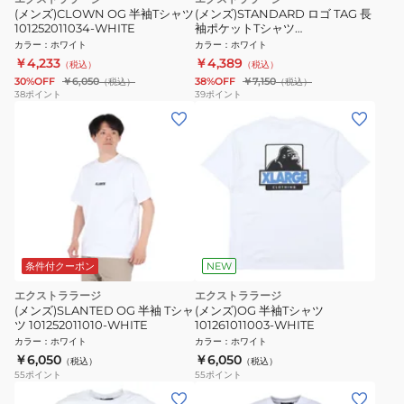
(メンズ)CLOWN OG 半袖Tシャツ
(メンズ)STANDARD ロゴ TAG 長
101252011034-WHITE
袖ポケットTシャツ
101251011008-WHITE
カラー
：
ホワイト
カラー
：
ホワイト
￥4,233
￥4,389
（税込）
（税込）
30%OFF
￥6,050
38%OFF
￥7,150
（税込）
（税込）
38
ポイント
39
ポイント
条件付クーポン
NEW
エクストララージ
エクストララージ
(メンズ)SLANTED OG 半袖 Tシャ
(メンズ)OG 半袖Tシャツ
ツ 101252011010-WHITE
101261011003-WHITE
カラー
：
ホワイト
カラー
：
ホワイト
￥6,050
￥6,050
（税込）
（税込）
55
ポイント
55
ポイント