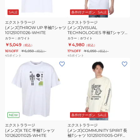
SALE
条件付クーポン
SALE
エクストララージ
エクストララージ
(メンズ)THROW UP 半袖Tシャツ
(メンズ)VISUAL
101251011026-WHITE
TECHNOLOGIES 半袖Tシャツ
101251011019-WHITE
カラー
：
ホワイト
カラー
：
ホワイト
￥5,049
￥4,980
（税込）
（税込）
16%OFF
￥6,050
17%OFF
￥6,050
（税込）
（税込）
45
ポイント
45
ポイント
NEW
条件付クーポン
SALE
エクストララージ
エクストララージ
(メンズ)X TEC 半袖Tシャツ
(メンズ)COMMUNITY SPIRIT 長
101262011025-WHITE
袖Tシャツ 101251011005-OFF