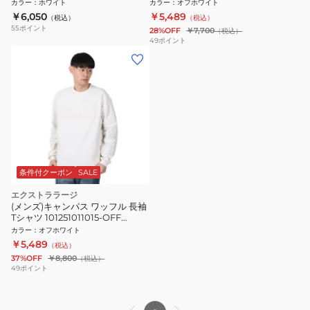
WHITE
カラー
：
ホワイト
カラー
：
オフホワイト
￥6,050
￥5,489
（税込）
（税込）
55
ポイント
28%OFF
￥7,700
（税込）
49
ポイント
条件付クーポン
SALE
エクストララージ
(メンズ)キャンパス ワッフル 長袖
Tシャツ 101251011015-OFF
WHITE
カラー
：
オフホワイト
￥5,489
（税込）
37%OFF
￥8,800
（税込）
49
ポイント