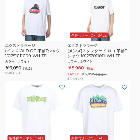
条件付クーポン
SALE
エクストララージ
エクストララージ
(メンズ)OLD OG 半袖Tシャツ
(メンズ)スタンダード ロゴ 半袖T
101251011009-WHITE
シャツ 101252011011-WHITE
カラー
：
ホワイト
カラー
：
ホワイト
￥6,050
￥5,980
（税込）
（税込）
55
ポイント
1%OFF
￥6,050
（税込）
54
ポイント
条件付クーポン
SALE
条件付クーポン
SALE