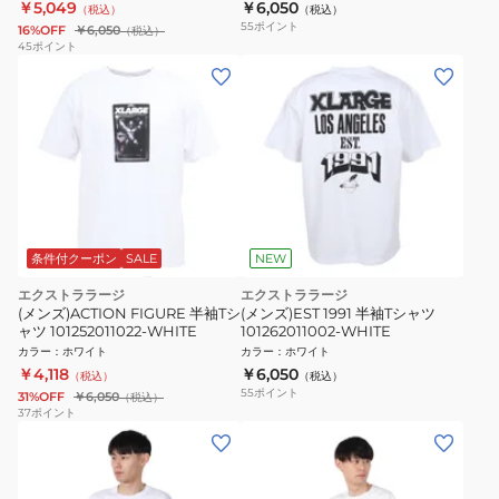
￥5,049
￥6,050
（税込）
（税込）
55
ポイント
16%OFF
￥6,050
（税込）
45
ポイント
条件付クーポン
SALE
NEW
エクストララージ
エクストララージ
(メンズ)ACTION FIGURE 半袖Tシ
(メンズ)EST 1991 半袖Tシャツ
ャツ 101252011022-WHITE
101262011002-WHITE
カラー
：
ホワイト
カラー
：
ホワイト
￥4,118
￥6,050
（税込）
（税込）
55
ポイント
31%OFF
￥6,050
（税込）
37
ポイント