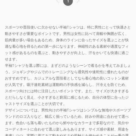
1
スポーツや普段使いに欠かせない半袖Tシャツは、特に男性にとって快適さと
動きやすさが重要なポイントです。男性は女性に比べて肩幅や胸囲が広く、
筋肉量が多い場合もあるため、身体のラインに合ったサイズを選ぶことが快
適な着心地を得るための第一歩になります。伸縮性のある素材や適度なフィ
ット感があるものを選ぶと、動きやすさが向上し、汗をかいても快適に過ご
せます。
半袖Tシャツを選ぶ際には、まずどのようなシーンで着るかを考えてみましょ
う。ジョギングやジムでのトレーニングなら通気性や速乾性に優れたものが
おすすめですし、カジュアルな普段着としてなら着心地の良いコットン素材
が人気です。吸汗速乾素材は運動時の不快感を減らし、汗冷えを防ぐため、
スポーツ向けには特に注目したいポイントです。また、サイズが大きすぎる
とだらしなく見え、小さすぎると窮屈に感じるため、自分の体型に合ったジ
ャストサイズを選ぶことが大切です。
デザインについては、男性向けの半袖Tシャツはシンプルな無地やスポーツブ
ランドのロゴ入りなど、幅広く揃っているため、好みや用途に合わせて選べ
ます。色合いも落ち着いたものから鮮やかなカラーまで多彩なので、気分や
コーディネートに合わせて選ぶ楽しみもあります。サイズ感や素材、用途を
考慮しつつ、実際に着てみて動きやすさや肌触りを確かめることが一番の選