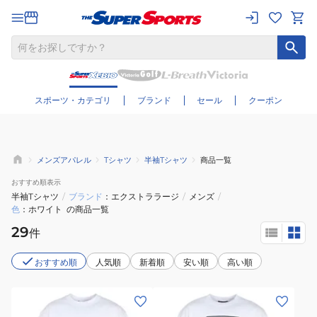
さらに絞り込む
スポーツ・カテゴリ
ブランド
セール
クーポン
メンズアパレル
Tシャツ
半袖Tシャツ
商品一覧
おすすめ
順表示
半袖Tシャツ
/
ブランド
エクストララージ
/
メンズ
/
色
ホワイト
の商品一覧
29
件
おすすめ順
人気順
新着順
安い順
高い順