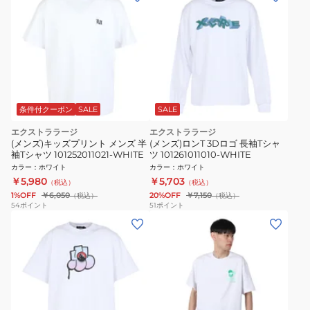
条件付クーポン
SALE
SALE
エクストララージ
エクストララージ
(メンズ)キッズプリント メンズ 半
(メンズ)ロンT 3Dロゴ 長袖Tシャ
袖Tシャツ 101252011021-WHITE
ツ 101261011010-WHITE
カラー
：
ホワイト
カラー
：
ホワイト
￥5,980
￥5,703
（税込）
（税込）
1%OFF
￥6,050
20%OFF
￥7,150
（税込）
（税込）
54
ポイント
51
ポイント