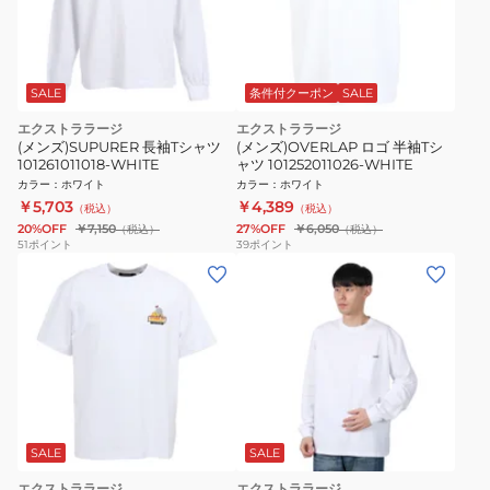
SALE
条件付クーポン
SALE
エクストララージ
エクストララージ
(メンズ)SUPURER 長袖Tシャツ
(メンズ)OVERLAP ロゴ 半袖Tシ
101261011018-WHITE
ャツ 101252011026-WHITE
カラー
：
ホワイト
カラー
：
ホワイト
￥5,703
￥4,389
（税込）
（税込）
20%OFF
￥7,150
27%OFF
￥6,050
（税込）
（税込）
51
ポイント
39
ポイント
SALE
SALE
エクストララージ
エクストララージ