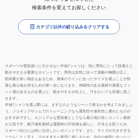
検索条件を変えてお探しください
カテゴリ以外の絞り込みをクリアする
スポーツや普段使いに欠かせない半袖Tシャツは、特に男性にとって快適さと
動きやすさが重要なポイントです。男性は女性に比べて肩幅や胸囲が広く、
筋肉量が多い場合もあるため、身体のラインに合ったサイズを選ぶことが快
適な着心地を得るための第一歩になります。伸縮性のある素材や適度なフィ
ット感があるものを選ぶと、動きやすさが向上し、汗をかいても快適に過ご
せます。
半袖Tシャツを選ぶ際には、まずどのようなシーンで着るかを考えてみましょ
う。ジョギングやジムでのトレーニングなら通気性や速乾性に優れたものが
おすすめですし、カジュアルな普段着としてなら着心地の良いコットン素材
が人気です。吸汗速乾素材は運動時の不快感を減らし、汗冷えを防ぐため、
スポーツ向けには特に注目したいポイントです。また、サイズが大きすぎる
とだらしなく見え、小さすぎると窮屈に感じるため、自分の体型に合ったジ