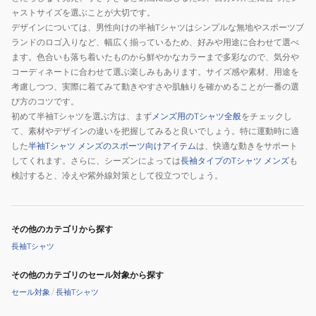
ャストサイズを選ぶことが大切です。
デザインについては、男性向けの半袖Tシャツはシンプルな無地やスポーツブ
ランドのロゴ入りなど、幅広く揃っているため、好みや用途に合わせて選べ
ます。色合いも落ち着いたものから鮮やかなカラーまで多彩なので、気分や
コーディネートに合わせて選ぶ楽しみもあります。サイズ感や素材、用途を
考慮しつつ、実際に着てみて動きやすさや肌触りを確かめることが一番の選
び方のコツです。
初めて半袖Tシャツを選ぶ方は、まず
メンズ用のTシャツ全般
をチェックし
て、素材やデザインの違いを把握してみると良いでしょう。特に運動時に適
した
半袖Tシャツ メンズのスポーツ向けアイテム
は、快適な動きをサポート
してくれます。さらに、シーズンによっては
長袖タイプのTシャツ メンズ
も
検討すると、冷えや紫外線対策として役立つでしょう。
その他のカテゴリから探す
長袖Tシャツ
その他のカテゴリのセール対象から探す
セール対象
/
長袖Tシャツ