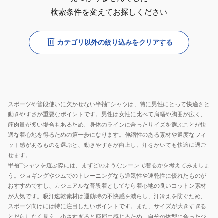
検索条件を変えてお探しください
カテゴリ以外の絞り込みをクリアする
スポーツや普段使いに欠かせない半袖Tシャツは、特に男性にとって快適さと
動きやすさが重要なポイントです。男性は女性に比べて肩幅や胸囲が広く、
筋肉量が多い場合もあるため、身体のラインに合ったサイズを選ぶことが快
適な着心地を得るための第一歩になります。伸縮性のある素材や適度なフィ
ット感があるものを選ぶと、動きやすさが向上し、汗をかいても快適に過ご
せます。
半袖Tシャツを選ぶ際には、まずどのようなシーンで着るかを考えてみましょ
う。ジョギングやジムでのトレーニングなら通気性や速乾性に優れたものが
おすすめですし、カジュアルな普段着としてなら着心地の良いコットン素材
が人気です。吸汗速乾素材は運動時の不快感を減らし、汗冷えを防ぐため、
スポーツ向けには特に注目したいポイントです。また、サイズが大きすぎる
とだらしなく見え、小さすぎると窮屈に感じるため、自分の体型に合ったジ