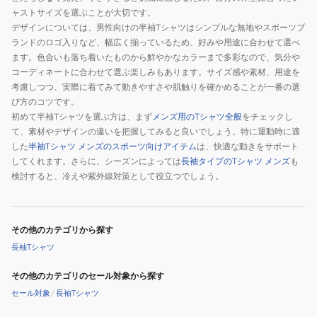
ャストサイズを選ぶことが大切です。
デザインについては、男性向けの半袖Tシャツはシンプルな無地やスポーツブ
ランドのロゴ入りなど、幅広く揃っているため、好みや用途に合わせて選べ
ます。色合いも落ち着いたものから鮮やかなカラーまで多彩なので、気分や
コーディネートに合わせて選ぶ楽しみもあります。サイズ感や素材、用途を
考慮しつつ、実際に着てみて動きやすさや肌触りを確かめることが一番の選
び方のコツです。
初めて半袖Tシャツを選ぶ方は、まず
メンズ用のTシャツ全般
をチェックし
て、素材やデザインの違いを把握してみると良いでしょう。特に運動時に適
した
半袖Tシャツ メンズのスポーツ向けアイテム
は、快適な動きをサポート
してくれます。さらに、シーズンによっては
長袖タイプのTシャツ メンズ
も
検討すると、冷えや紫外線対策として役立つでしょう。
その他のカテゴリから探す
長袖Tシャツ
その他のカテゴリのセール対象から探す
セール対象
/
長袖Tシャツ