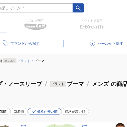
ゴルフ専門
アウトドア専門
ブランド
セール
覧
ブランド：
プーマ
絞り込み
プ・ノースリーブ
/
プーマ
/
メンズ
の商
ブランド
気順
新着順
価格が安い順
価格が高い順
(メ
(メ