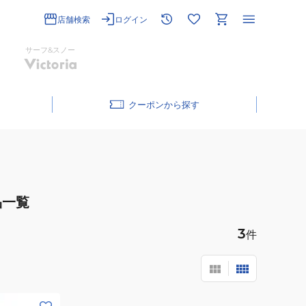
店舗検索
ログイン
サーフ&スノー
クーポン
品一覧
3
件