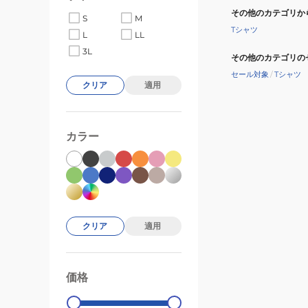
その他のカテゴリか
S
M
Tシャツ
L
LL
3L
その他のカテゴリの
セール対象
/
Tシャツ
クリア
適用
カラー
クリア
適用
価格
99000
0