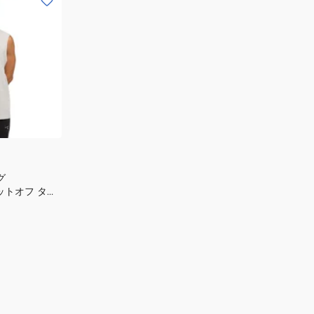
グ
カットオフ タン