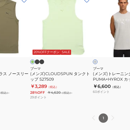
ン
ン
ズ)CLOUDSPUN
ズ)
タ
ト
ン
レ
ク
ー
ト
ニ
ス
ブ
フ
ラ
モ
ラ
ッ
ン
ラ
イ
ー
ッ
ッ
ト
20%OFFクーポン
SALE
プ
グ
ク
ク
グ
527509
PUMA×HYROX
レ
ー
カ
プーマ
プーマ
ラス ノースリー
(メンズ)CLOUDSPUN タンクト
(メンズ)トレーニン
ッ
ップ 527509
PUMA×HYROX 
ト
ク 527176 04 LGRY
￥3,289
￥6,600
（税込）
（税込）
オ
60
ポイント
28%OFF
￥4,620
（税込）
（税込）
フ
29
ポイント
タ
ン
ク
1
527176