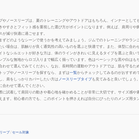
04
LGRY
プやノースリーブは、夏のトレーニングやアウトドアはもちろん、インナーとして
きやすさとフィット感を重視した選び方がポイントになります。例えば、肩周りや
スが減り快適に過ごせます。
まずどのようなシーンで使うかを考えてみましょう。ジムでのトレーニングやラン
たい場合は、肌触りが良く通気性の高いものを選ぶと快適です。また、体型に合わ
イトなシルエットが好きな方は、体のラインがきれいに見えるタイプを選ぶと良い
ンプルな無地からロゴ入りまで幅広く揃っています。色はベーシックな黒や白はも
合わせて選んでみてください。なお、長時間の運動やアウトドアでは、肌を守るた
トップやノースリーブを探すなら、まずは
一覧
からチェックしてみるのがおすすめ
し、肩をしっかりカバーしたい方は
ノースリーブタイプ
も見てみると良いでしょう
に合わせて選んでください。
際に試着して肩回りの動きや着心地を確かめることが非常に大切です。サイズ感や
えます。初心者の方でも、このポイントを押さえれば自分にぴったりのメンズ用タ
リーブ
/
セール対象