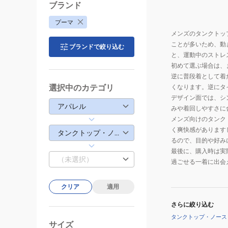
ブランド
プーマ
メンズのタンクトッ
ことが多いため、動
ブランドで絞り込む
と、運動中のストレ
初めて選ぶ場合は、
逆に普段着として着
選択中のカテゴリ
くなります。逆にタ
デザイン面では、シ
アパレル
みや着回しやすさに
メンズ向けのタンク
く爽快感があります
タンクトップ・ノースリーブ
るので、目的や好み
最後に、購入時は実
（未選択）
過ごせる一着に出会
クリア
適用
さらに絞り込む
タンクトップ・ノース
サイズ