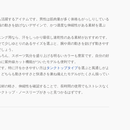
も活躍するアイテムです。男性は筋肉量が多く体格もがっしりしている
腕の動きを妨げないデザインで、かつ適度な伸縮性がある素材を選ぶ
ニング用なら、汗をしっかり吸収し速乾性のある素材がおすすめです。
せて少しゆとりのあるサイズを選ぶと、腕や肩の動きを妨げず動きやす
でしょう。
ちろん、スポーツ気分を盛り上げる明るいカラーも豊富です。自分の好
めに紫外線カット機能がついたモデルも便利です。
です。特に汗をかきやすい方は
タンクトップタイプ
を選ぶと風通しがよ
。どちらも動きやすさと快適さを兼ね備えたモデルがたくさん揃ってい
素材の軽さ、伸縮性を確認することで、長時間の使用でもストレスなく
ンクトップ・ノースリーブがきっと見つかるはずです。