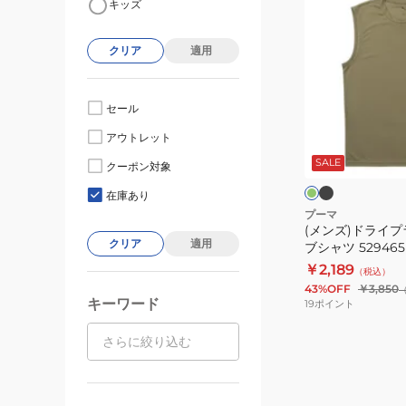
キッズ
ン
ズ)
クリア
適用
ド
ラ
イ
セール
プ
ブ
オ
アウトレット
ラ
ラ
リ
ッ
ー
SALE
ス
クーポン対象
ク
ブ
シ
ノ
ュ
在庫あり
グ
ー
プーマ
リ
(メンズ)ドライプ
ス
ー
クリア
適用
ブシャツ 529465
リ
ン
￥2,189
（税込）
ー
43%OFF
￥3,850
ブ
キーワード
19
ポイント
シ
ャ
ツ
529465