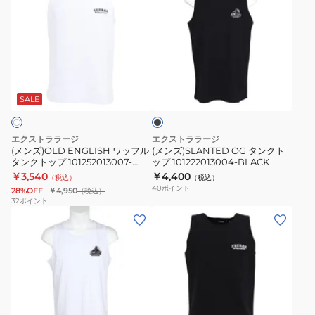
ズ)OLD
ズ)SLANTED
ENGLISH
OG
ワ
タ
ッ
ン
ブ
フ
ク
ラ
ル
ト
ッ
SALE
ク
タ
ッ
ン
プ
エクストララージ
エクストララージ
ク
101222013004-
(メンズ)OLD ENGLISH ワッフル
(メンズ)SLANTED OG タンクト
タンクトップ 101252013007-
ップ 101222013004-BLACK
ト
BLACK
WHITE
￥3,540
￥4,400
（税込）
（税込）
ッ
40
ポイント
28%OFF
￥4,950
（税込）
プ
32
ポイント
(メ
(メ
101252013007-
ン
ン
WHITE
ズ)SLANTED
ズ)OLD
OG
ENGLISH
タ
ワ
ン
ッ
ブ