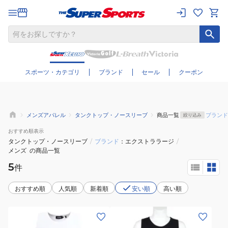
さらに絞り込む
スポーツ・カテゴリ
ブランド
セール
クーポン
メンズアパレル
タンクトップ・ノースリーブ
商品一覧
ブランド
絞り込み
おすすめ
順表示
タンクトップ・ノースリーブ
/
ブランド
エクストララージ
/
メンズ
の商品一覧
5
件
おすすめ順
人気順
新着順
安い順
高い順
(メ
(メ
ン
ン