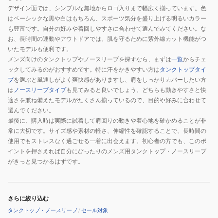
デザイン面では、シンプルな無地からロゴ入りまで幅広く揃っています。色
はベーシックな黒や白はもちろん、スポーツ気分を盛り上げる明るいカラー
も豊富です。自分の好みや着回しやすさに合わせて選んでみてください。な
お、長時間の運動やアウトドアでは、肌を守るために紫外線カット機能がつ
いたモデルも便利です。
メンズ向けのタンクトップやノースリーブを探すなら、まずは
一覧
からチェ
ックしてみるのがおすすめです。特に汗をかきやすい方は
タンクトップタイ
プ
を選ぶと風通しがよく爽快感がありますし、肩をしっかりカバーしたい方
は
ノースリーブタイプ
も見てみると良いでしょう。どちらも動きやすさと快
適さを兼ね備えたモデルがたくさん揃っているので、目的や好みに合わせて
選んでください。
最後に、購入時は実際に試着して肩回りの動きや着心地を確かめることが非
常に大切です。サイズ感や素材の軽さ、伸縮性を確認することで、長時間の
使用でもストレスなく過ごせる一着に出会えます。初心者の方でも、このポ
イントを押さえれば自分にぴったりのメンズ用タンクトップ・ノースリーブ
がきっと見つかるはずです。
さらに絞り込む
タンクトップ・ノースリーブ
/
セール対象