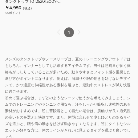
タンクトップ 101252013007-
ト
CAMO
￥4,950
（税込）
ッ
45
ポイント
プ
101252013007-
CAMO
1
メンズのタンクトップやノースリーブは、夏のトレーニングやアウトドアは
もちろん、インナーとしても活躍するアイテムです。男性は筋肉量が多く体
格もがっしりしていることが多いため、動きやすさとフィット感を重視した
選び方がポイントになります。例えば、肩周りや腕の動きを妨げないデザイ
ンで、かつ適度な伸縮性がある素材を選ぶと、運動中のストレスが減り快適
に過ごせます。
初めて選ぶ場合は、まずどのようなシーンで使うかを考えてみましょう。ジ
ムでのトレーニングやランニング用なら、汗をしっかり吸収し速乾性のある
素材がおすすめです。逆に普段着として着たい場合は、肌触りが良く通気性
の高いものを選ぶと快適です。また、体型に合わせて少しゆとりのあるサイ
ズを選ぶと、腕や肩の動きを妨げず動きやすくなります。逆にタイトなシル
エットが好きな方は、体のラインがきれいに見えるタイプを選ぶと良いでし
ょう。