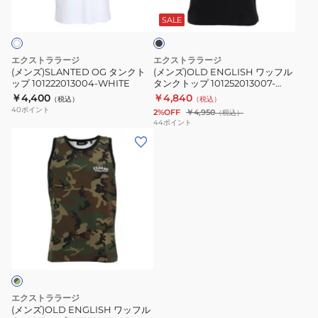
ク
フ
ラ
ト
ル
ッ
SALE
ク
ッ
タ
プ
ン
エクストララージ
エクストララージ
101222013004-
ク
(メンズ)SLANTED OG タンクト
(メンズ)OLD ENGLISH ワッフル
ップ 101222013004-WHITE
タンクトップ 101252013007-
WHITE
ト
BLACK
￥4,400
￥4,840
（税込）
（税込）
ッ
40
ポイント
2%OFF
￥4,950
（税込）
プ
44
ポイント
(メ
101252013007-
ン
BLACK
ズ)OLD
ENGLISH
ワ
ッ
フ
ル
タ
ン
エクストララージ
ク
(メンズ)OLD ENGLISH ワッフル