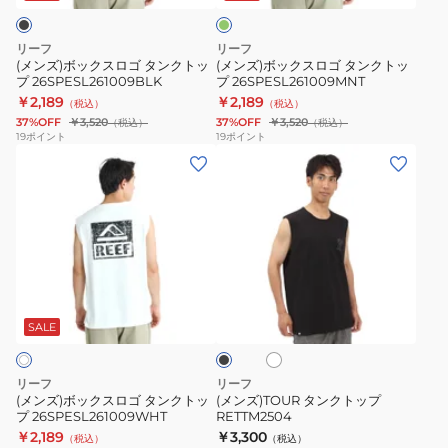
ゴ
ゴ
タ
タ
リーフ
リーフ
ン
ン
(メンズ)ボックスロゴ タンクトッ
(メンズ)ボックスロゴ タンクトッ
プ 26SPESL261009BLK
プ 26SPESL261009MNT
ク
ク
￥2,189
￥2,189
（税込）
（税込）
ト
ト
37%OFF
￥3,520
37%OFF
￥3,520
（税込）
（税込）
ッ
ッ
19
ポイント
19
ポイント
(メ
(メ
プ
プ
ン
ン
26SPESL261009BLK
26SPESL261009MNT
ズ)
ズ)TOUR
ボ
タ
ッ
ン
ク
ク
ホ
ブ
ス
ト
ワ
ラ
ロ
ッ
イ
ッ
SALE
ト
ク
ゴ
プ
タ
RETTM2504
リーフ
リーフ
ン
(メンズ)ボックスロゴ タンクトッ
(メンズ)TOUR タンクトップ
プ 26SPESL261009WHT
RETTM2504
ク
￥2,189
￥3,300
（税込）
（税込）
ト