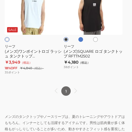
ワ
ロ
ク
ン
ゴ
ト
ポ
タ
ッ
ブ
ホ
ブ
イ
ン
プ
ル
ワ
ラ
ー
ン
ク
イ
26SPELY261026BLK
ッ
SALE
ト
ク
ト
ト
ロ
ッ
リーフ
リーフ
ゴ
プ
(メンズ)ワンポイントロゴ ラッシ
(メンズ)SQUARE ロゴ タンクトッ
ュ タンクトップ
プ RFTTM2502
ラ
RFTTM2502
26SPELY261026WHT
￥3,949
￥4,180
（税込）
（税込）
ッ
38
ポイント
18%OFF
￥4,840
（税込）
シ
35
ポイント
ュ
タ
1
ン
ク
ト
ッ
メンズのタンクトップやノースリーブは、夏のトレーニングやアウトドアは
プ
もちろん、インナーとしても活躍するアイテムです。男性は筋肉量が多く体
26SPELY261026WHT
格もがっしりしていることが多いため、動きやすさとフィット感を重視した