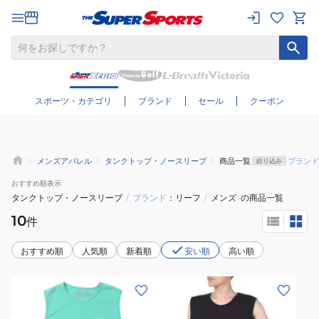
さらに絞り込む
スポーツ・カテゴリ
ブランド
セール
クーポン
メンズアパレル
タンクトップ・ノースリーブ
商品一覧
ブランド
絞り込み
おすすめ
順表示
タンクトップ・ノースリーブ
/
ブランド
リーフ
/
メンズ
の商品一覧
10
件
おすすめ順
人気順
新着順
安い順
高い順
(メ
(メ
ン
ン