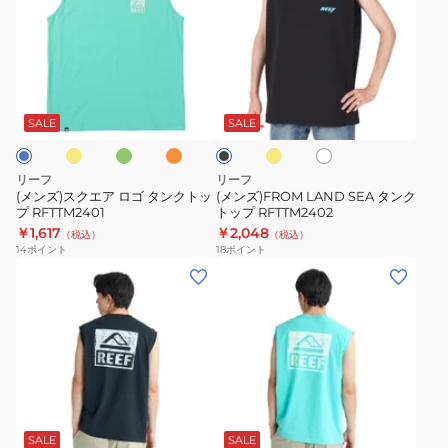
ズ)
ズ)FROM
ス
LAND
ク
SEA
エ
タ
イ
グ
オ
イ
ホ
ブ
ア
ン
リ
レ
エ
ワ
ラ
ー
ン
ロ
ロ
ク
イ
ッ
SALE
SALE
ン
ジ
ー
ト
ク
ゴ
ト
タ
ッ
リーフ
リーフ
ン
プ
(メンズ)スクエア ロゴ タンクトッ
(メンズ)FROM LAND SEA タンク
プ RFTTM2401
トップ RFTTM2402
ク
RFTTM2402
￥1,617
￥2,048
（税込）
（税込）
ト
14
ポイント
18
ポイント
ッ
(メ
(メ
プ
ン
ン
RFTTM2401
ズ)
ズ)
ボ
ボ
ッ
ッ
ク
ク
ミ
ス
ス
ン
ロ
ロ
ト
SALE
SALE