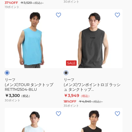
30
ポイント
37%OFF
￥3,520
（税込）
ッ
19
ポイント
(メ
(メ
プ
ン
ン
26SPESL261009WHT
ズ)TOUR
ズ)
タ
ワ
ン
ン
ク
ポ
ブ
ト
イ
ラ
ッ
ン
ッ
SALE
ク
プ
ト
RETTM2504-
ロ
リーフ
リーフ
BLU
ゴ
(メンズ)TOUR タンクトップ
(メンズ)ワンポイントロゴ ラッシ
RETTM2504-BLU
ュ タンクトップ
ラ
26SPELY261026BLK
￥3,300
￥3,949
（税込）
（税込）
ッ
30
ポイント
18%OFF
￥4,840
（税込）
シ
35
ポイント
(メ
(メ
ュ
ン
ン
タ
ズ)
ズ)SQUARE
ン