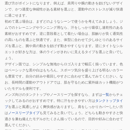
選び方がポイントになります。例えば、肩周りや腕の動きを妨げないデザイ
ンで、かつ適度な伸縮性がある素材を選ぶと、運動中のストレスが減り快適
に過ごせます。
初めて選ぶ場合は、まずどのようなシーンで使うかを考えてみましょう。ジ
ムでのトレーニングやランニング用なら、汗をしっかり吸収し速乾性のある
素材がおすすめです。逆に普段着として着たい場合は、肌触りが良く通気性
の高いものを選ぶと快適です。また、体型に合わせて少しゆとりのあるサイ
ズを選ぶと、腕や肩の動きを妨げず動きやすくなります。逆にタイトなシル
エットが好きな方は、体のラインがきれいに見えるタイプを選ぶと良いでし
ょう。
デザイン面では、シンプルな無地からロゴ入りまで幅広く揃っています。色
はベーシックな黒や白はもちろん、スポーツ気分を盛り上げる明るいカラー
も豊富です。自分の好みや着回しやすさに合わせて選んでみてください。な
お、長時間の運動やアウトドアでは、肌を守るために紫外線カット機能がつ
いたモデルも便利です。
メンズ向けのタンクトップやノースリーブを探すなら、まずは
一覧
からチェ
ックしてみるのがおすすめです。特に汗をかきやすい方は
タンクトップタイ
プ
を選ぶと風通しがよく爽快感がありますし、肩をしっかりカバーしたい方
は
ノースリーブタイプ
も見てみると良いでしょう。どちらも動きやすさと快
適さを兼ね備えたモデルがたくさん揃っているので、目的や好みに合わせて
選んでください。