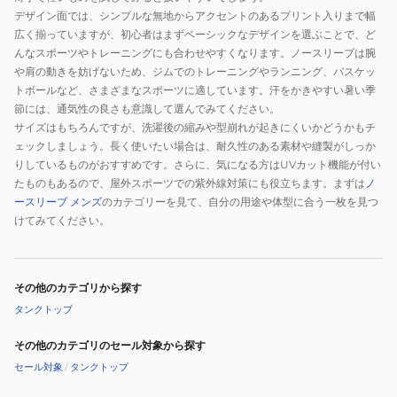
デザイン面では、シンプルな無地からアクセントのあるプリント入りまで幅
広く揃っていますが、初心者はまずベーシックなデザインを選ぶことで、ど
んなスポーツやトレーニングにも合わせやすくなります。ノースリーブは腕
や肩の動きを妨げないため、ジムでのトレーニングやランニング、バスケッ
トボールなど、さまざまなスポーツに適しています。汗をかきやすい暑い季
節には、通気性の良さも意識して選んでみてください。
サイズはもちろんですが、洗濯後の縮みや型崩れが起きにくいかどうかもチ
ェックしましょう。長く使いたい場合は、耐久性のある素材や縫製がしっか
りしているものがおすすめです。さらに、気になる方はUVカット機能が付い
たものもあるので、屋外スポーツでの紫外線対策にも役立ちます。まずは
ノ
ースリーブ メンズ
のカテゴリーを見て、自分の用途や体型に合う一枚を見つ
けてみてください。
その他のカテゴリから探す
タンクトップ
その他のカテゴリのセール対象から探す
セール対象
/
タンクトップ