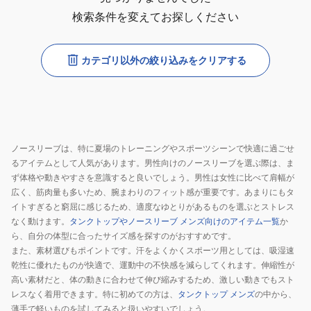
検索条件を変えてお探しください
カテゴリ以外の絞り込みをクリアする
ノースリーブは、特に夏場のトレーニングやスポーツシーンで快適に過ごせ
るアイテムとして人気があります。男性向けのノースリーブを選ぶ際は、ま
ず体格や動きやすさを意識すると良いでしょう。男性は女性に比べて肩幅が
広く、筋肉量も多いため、腕まわりのフィット感が重要です。あまりにもタ
イトすぎると窮屈に感じるため、適度なゆとりがあるものを選ぶとストレス
なく動けます。
タンクトップやノースリーブ メンズ向けのアイテム一覧
か
ら、自分の体型に合ったサイズ感を探すのがおすすめです。
また、素材選びもポイントです。汗をよくかくスポーツ用としては、吸湿速
乾性に優れたものが快適で、運動中の不快感を減らしてくれます。伸縮性が
高い素材だと、体の動きに合わせて伸び縮みするため、激しい動きでもスト
レスなく着用できます。特に初めての方は、
タンクトップ メンズ
の中から、
薄手で軽いものを試してみると扱いやすいでしょう。