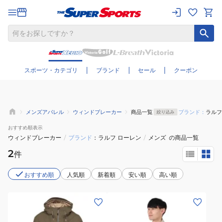
さらに絞り込む
スポーツ・カテゴリ
ブランド
セール
クーポン
メンズアパレル
ウィンドブレーカー
商品一覧
ブランド：
ラルフ
絞り込み
おすすめ
順表示
ウィンドブレーカー
/
ブランド
ラルフ ローレン
/
メンズ
の商品一覧
2
件
おすすめ順
人気順
新着順
安い順
高い順
(メ
(メ
ン
ン