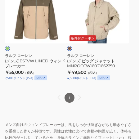
ズ)ESTVW
ズ)
LINED
ビ
ウ
ッ
ィ
グ
カ
ン
ジ
ー
ド
ャ
キ
条件付クーポン
ブ
ケ
レ
ッ
ラルフ ローレン
ラルフ ローレン
ー
ト
(メンズ)ESTVW LINED ウィンド
(メンズ)ビッグ ジャケット
ブレーカー
MNPOOTW16021662250
カ
MNPOOTW16021662250
MNPOOTW16021718300
￥55,000
￥49,500
（税込）
（税込）
ー
UP
UP
7,500
ポイント
(
15
%)
4,500
ポイント
(
10
%)
MNPOOTW16021718300
1
メンズ向けのウィンドブレーカーは、風をしっかり防ぎながらも動きやすさ
を重視した作りが特徴です。男性は女性に比べて肩幅や胸囲が広く、体格も
比較的がっしりしているため、身体のラインに無理なくフィットしつつ、程