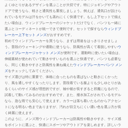
よくゆとりがあるデザインを選ぶことが大切です。特にジョギングやアウト
ドアで使うなら、軽さと通気性も重視しましょう。例えば、通気口が設けら
れているモデルは汗をかいても蒸れにくく快適です。もし上下セットで揃え
たい場合は、ウィンドブレーカーのジャケットだけでなく、パンツも一緒に
選ぶとコーディネートが統一できて便利です。セットで探すなら
ウィンドブ
レーカー上下セット メンズ
がおすすめです。
初めてウィンドブレーカーを買うなら、まずは用途をはっきりさせましょ
う。普段のウォーキングや通勤に使うなら、防風性が高くて着脱しやすい
ウ
ィンドブレーカージャケット メンズ
が便利です。運動時に使いたい場合は、
伸縮素材が使われていて動きやすいものを選ぶと快適です。パンツも必要な
ら、同じく動きやすさと防風性を兼ね備えた
ウィンドブレーカーパンツ メン
ズ
をチェックしてみてください。
サイズ選びは特に重要で、体格に合ったものを選ばないと動きにくかった
り、風を通しやすくなったりします。普段着ている服よりも少しゆとりがあ
るくらいのサイズ感が理想的ですが、袖や裾が長すぎると邪魔になるので、
試着して動いてみるのがおすすめです。また、撥水加工がされているモデル
なら、急な雨でも安心して使えます。カラーは落ち着いたものからアクセン
トになる明るい色までありますが、汚れが目立ちにくい濃い色を選ぶ方が長
く綺麗に使えます。
このように、メンズ用ウィンドブレーカーは防風性や動きやすさ、サイズ感
をポイントに選ぶと、快適にスポーツやアウトドアを楽しめます。詳しいラ