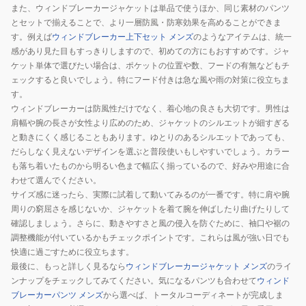
また、ウィンドブレーカージャケットは単品で使うほか、同じ素材のパンツ
とセットで揃えることで、より一層防風・防寒効果を高めることができま
す。例えば
ウィンドブレーカー上下セット メンズ
のようなアイテムは、統一
感があり見た目もすっきりしますので、初めての方にもおすすめです。ジャ
ケット単体で選びたい場合は、ポケットの位置や数、フードの有無などもチ
ェックすると良いでしょう。特にフード付きは急な風や雨の対策に役立ちま
す。
ウィンドブレーカーは防風性だけでなく、着心地の良さも大切です。男性は
肩幅や腕の長さが女性より広めのため、ジャケットのシルエットが細すぎる
と動きにくく感じることもあります。ゆとりのあるシルエットであっても、
だらしなく見えないデザインを選ぶと普段使いもしやすいでしょう。カラー
も落ち着いたものから明るい色まで幅広く揃っているので、好みや用途に合
わせて選んでください。
サイズ感に迷ったら、実際に試着して動いてみるのが一番です。特に肩や腕
周りの窮屈さを感じないか、ジャケットを着て腕を伸ばしたり曲げたりして
確認しましょう。さらに、動きやすさと風の侵入を防ぐために、袖口や裾の
調整機能が付いているかもチェックポイントです。これらは風が強い日でも
快適に過ごすために役立ちます。
最後に、もっと詳しく見るなら
ウィンドブレーカージャケット メンズ
のライ
ンナップをチェックしてみてください。気になるパンツも合わせて
ウィンド
ブレーカーパンツ メンズ
から選べば、トータルコーディネートが完成しま