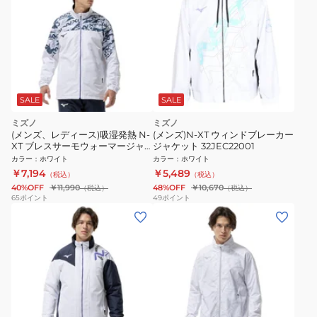
SALE
SALE
ミズノ
ミズノ
(メンズ、レディース)吸湿発熱 N-
(メンズ)N-XT ウィンドブレーカー
XT ブレスサーモウォーマージャ
ジャケット 32JEC22001
ケット 32JEC74001
カラー
：
ホワイト
カラー
：
ホワイト
￥7,194
￥5,489
（税込）
（税込）
40%OFF
￥11,990
48%OFF
￥10,670
（税込）
（税込）
65
ポイント
49
ポイント