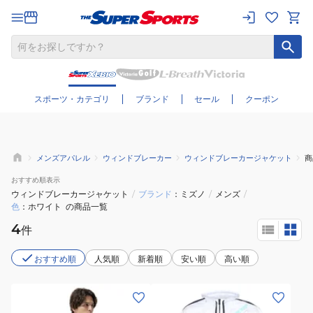
さらに絞り込む
スポーツ・カテゴリ
ブランド
セール
クーポン
メンズアパレル
ウィンドブレーカー
ウィンドブレーカージャケット
商
おすすめ
順表示
ウィンドブレーカージャケット
/
ブランド
ミズノ
/
メンズ
/
色
ホワイト
の商品一覧
4
件
おすすめ順
人気順
新着順
安い順
高い順