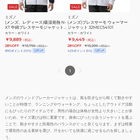
SALE
SALE
ミズノ
ミズノ
(メンズ、レディース)吸湿発熱 N-
(メンズ)ブレスサーモ ウォーマー
XT 中綿ブレスサーモジャケット
ジャケット 32MEC54101
32JEC75001
カラー
：
ホワイト
カラー
：
ホワイト
￥9,889
￥9,449
（税込）
（税込）
28%OFF
￥13,750
28%OFF
￥13,200
（税込）
（税込）
UP
UP
890
ポイント
(
10
%)
425
ポイント
(
5
%)
1
メンズのウィンドブレーカージャケットは、風を防ぎながら軽くて動きやす
いことが特徴で、ランニングやウォーキング、ちょっとしたアウトドア活動
にもぴったりのアイテムです。男性の場合は体格が女性より大きいことが多
いため、サイズ選びは特に重要です。身体にぴったり合うジャケットを選ぶ
ことで、動きやすさと防風性のバランスがぐっと良くなります。まずは軽量
で通気性のある素材を選び、汗をかいても快適に過ごせるものを探しましょ
う。