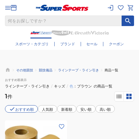
さらに絞り込む
スポーツ・カテゴリ
ブランド
セール
クーポン
その他競技
競技備品
ラインテープ・ライン引き
商品一覧
おすすめ
順表示
ラインテープ・ライン引き
/
キッズ
/
色
ブラウン
の商品一覧
1
件
おすすめ順
人気順
新着順
安い順
高い順