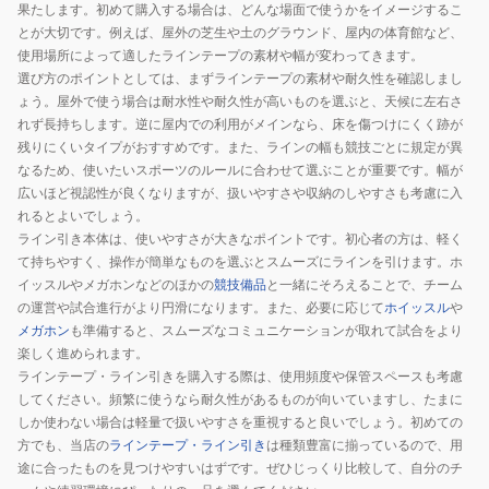
果たします。初めて購入する場合は、どんな場面で使うかをイメージするこ
とが大切です。例えば、屋外の芝生や土のグラウンド、屋内の体育館など、
使用場所によって適したラインテープの素材や幅が変わってきます。
選び方のポイントとしては、まずラインテープの素材や耐久性を確認しまし
ょう。屋外で使う場合は耐水性や耐久性が高いものを選ぶと、天候に左右さ
れず長持ちします。逆に屋内での利用がメインなら、床を傷つけにくく跡が
残りにくいタイプがおすすめです。また、ラインの幅も競技ごとに規定が異
なるため、使いたいスポーツのルールに合わせて選ぶことが重要です。幅が
広いほど視認性が良くなりますが、扱いやすさや収納のしやすさも考慮に入
れるとよいでしょう。
ライン引き本体は、使いやすさが大きなポイントです。初心者の方は、軽く
て持ちやすく、操作が簡単なものを選ぶとスムーズにラインを引けます。ホ
イッスルやメガホンなどのほかの
競技備品
と一緒にそろえることで、チーム
の運営や試合進行がより円滑になります。また、必要に応じて
ホイッスル
や
メガホン
も準備すると、スムーズなコミュニケーションが取れて試合をより
楽しく進められます。
ラインテープ・ライン引きを購入する際は、使用頻度や保管スペースも考慮
してください。頻繁に使うなら耐久性があるものが向いていますし、たまに
しか使わない場合は軽量で扱いやすさを重視すると良いでしょう。初めての
方でも、当店の
ラインテープ・ライン引き
は種類豊富に揃っているので、用
途に合ったものを見つけやすいはずです。ぜひじっくり比較して、自分のチ