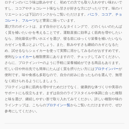
ロテインのバニラ味は飲みやすく、初めての方でも取り入れやすい味わいで
すし、ココアやチョコレート味なら甘さが好きな方にぴったりです。味のバ
リエーションは下記のリンクからご覧いただけます。
バニラ
、
ココア
、
チョ
コレート
、
フルーツ
など豊富に揃っています。
選び方のポイントは、まず自分がどんなタイミングで、どのくらいのたんぱ
く質を補いたいかを考えることです。運動直後に効率よく筋肉を増やしたい
なら、消化吸収が早いホエイを選び、寝る前にゆっくり栄養を補いたいなら
カゼインを選ぶとよいでしょう。また、飲みやすさも継続のカギとなるた
め、試せるならシェイカーを使って実際に溶かしてみるのがおすすめです。
便利な
シェイカー
も種類豊富にありますので、チェックしてみてください。
さらに、プロテインバーのように手軽に栄養補給ができる商品もあります。
忙しい日や外出先でも簡単にたんぱく質を摂りたい方には
プロテインバー
が
便利です。味や食感も多彩なので、自分の好みに合ったものを選んで、無理
なく続けられるようにしましょう。
プロテインは単に筋肉を増やすためだけでなく、健康的な体づくりや美容の
サポートにも役立ちます。まずは自分のライフスタイルや体調に合った種類
と味を選び、継続しやすい形で取り入れてみてください。詳しい種類や味の
ラインナップは、こちらの
プロテイン一覧
からご覧いただけますので、ぜひ
参考にしてください。