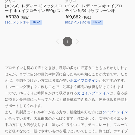
グリコ
グリコ
(メンズ、レディース)マックスロ
(メンズ、レディース)ホエイプロ
ード ホエイプロテイン 850g スト
テイン 約34回分 プレーン味
ロベリー味 G76111
680g G76113 高たんぱく 抵糖質
￥7,128
￥9,882
（税込）
（税込）
WPI サプリ 栄養補助食品 筋肉
UP
UP
330
ポイント
(
5
%)
910
ポイント
(
10
%)
1
プロテインを初めて選ぶときは、種類の多さに戸惑うこともあるかもしれま
せんが、まずは自分の目的や体質に合ったものを知ることが大切です。たと
えば、筋肉をつけたい方には吸収が早い
ホエイプロテイン
がおすすめです。
トレーニング後すぐに飲むことで、効率よく筋肉の修復を助けてくれます。
一方で、ゆっくりと時間をかけて吸収される
カゼインプロテイン
は、寝る前
に摂ると長時間にわたってたんぱく質を補給できるため、体を休める時間も
サポートしてくれます。
また、乳製品にアレルギーがある方や、植物性を好む方には
ソイプロテイン
が合っています。大豆由来のたんぱく質で、体に優しく、女性やダイエット
中の方にも人気があります。味もバニラやココア、チョコレート、フルーツ
など様々なので、続けやすいものを選ぶといいでしょう。例えば、ホエイプ