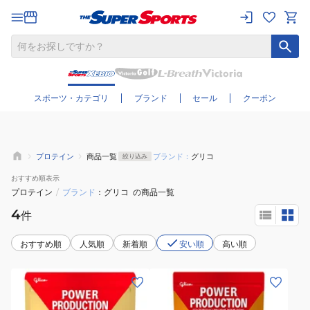
さらに絞り込む
スポーツ・カテゴリ
ブランド
セール
クーポン
プロテイン
商品一覧
ブランド：
グリコ
絞り込み
おすすめ
順表示
プロテイン
/
ブランド
グリコ
の商品一覧
4
件
おすすめ順
人気順
新着順
安い順
高い順