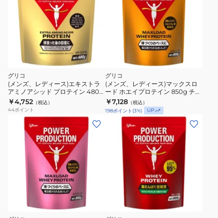
グリコ
グリコ
(メンズ、レディース)エキストラ
(メンズ、レディース)マックスロ
アミノアシッド プロテイン 480g
ード ホエイプロテイン 850g チョ
約24回分 サワーミルク味 G76114
コレート味 G76110
￥4,752
￥7,128
（税込）
（税込）
44
ポイント
UP
198
ポイント
(
3
%)