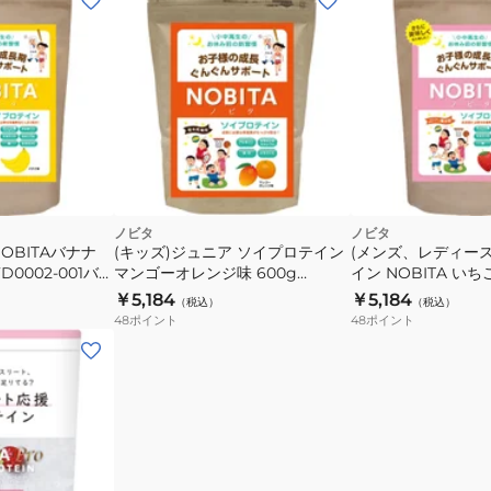
ノビタ
ノビタ
OBITAバナナ
(キッズ)ジュニア ソイプロテイン
(メンズ、レディー
FD0002-001バナ
マンゴーオレンジ味 600g
イン NOBITA い
FD0002-002 成長サポート 大豆
600g 約30食入 FD0
￥5,184
￥5,184
（税込）
（税込）
プロテイン 栄養補給 子供
48
ポイント
48
ポイント