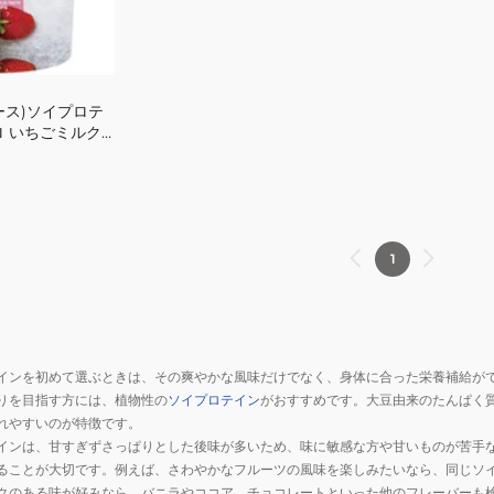
ース)ソイプロテ
プロ いちごミルク
8-005 プロテイ
ン アスリート
1
インを初めて選ぶときは、その爽やかな風味だけでなく、身体に合った栄養補給が
りを目指す方には、植物性の
ソイプロテイン
がおすすめです。大豆由来のたんぱく
れやすいのが特徴です。
インは、甘すぎずさっぱりとした後味が多いため、味に敏感な方や甘いものが苦手
ることが大切です。例えば、さわやかなフルーツの風味を楽しみたいなら、同じソ
クのある味が好みなら、バニラやココア、チョコレートといった他のフレーバーも