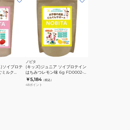
ノビタ
ス)ソイプロテ
(キッズ)ジュニア ソイプロテイン
ちごミルク
はちみつレモン味 6g FD0002-
002-005
009 ジュニアプロテイン 成長サ
￥5,184
（税込）
ポート 大豆プロテイン 栄養補給
48
ポイント
子供