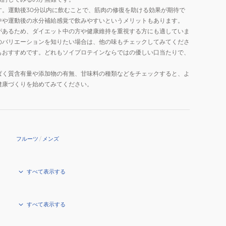
。運動後30分以内に飲むことで、筋肉の修復を助ける効果が期待で
中や運動後の水分補給感覚で飲みやすいというメリットもあります。
があるため、ダイエット中の方や健康維持を重視する方にも適していま
のバリエーションを知りたい場合は、他の味もチェックしてみてくださ
もおすすめです。どれもソイプロテインならではの優しい口当たりで、
ぱく質含有量や添加物の有無、甘味料の種類などをチェックすると、よ
健康づくりを始めてみてください。
フルーツ
/
メンズ
すべて表示する
すべて表示する