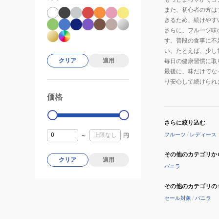
また、初心者の方は
きるため、続けやす
さらに、フルーツ味
す。普段の食事に不
い。たとえば、少し
クリア
適用
毎日の健康習慣に取
最後に、味だけでな
り安心して続けられ
価格
99000
0
さらに絞り込む
フルーツ
/
レディース
～
円
その他のカテゴリか
クリア
適用
バニラ
その他のカテゴリの
セール対象
/
バニラ