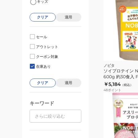
キッズ
クリア
適用
セール
アウトレット
クーポン対象
ノビタ
在庫あり
ソイプロテイン N
600g 約30食入 
ナ
クリア
適用
￥5,184
（税込）
48
ポイント
キーワード