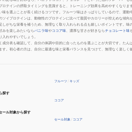
プロテインの摂取タイミングを意識すると、トレーニング効果を高めやすくなります
い味を選ぶことが長く続けるコツです。フルーツ味はさっぱりしているので、運動
のソイプロテインは、動物性のプロテインに比べて脂質やカロリーが控えめな傾向
足しがちな栄養を補うため、無理なく取り入れられる点も嬉しいポイントです。味
甘みを楽しみたいなら
バニラ味
や
ココア味
、濃厚な甘さが好きなら
チョコレート味
り入れやすいでしょう。
く成分表も確認して、自分の体調や目的に合ったものを選ぶことが大切です。たん
ます。初心者の方は、自分に最適な味と栄養バランスを見つけて、無理なく楽しく
フルーツ
/
キッズ
ら探す
ココア
セール対象から探す
セール対象
/
ココア