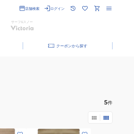
店舗検索
ログイン
サーフ&スノー
クーポン
5
件