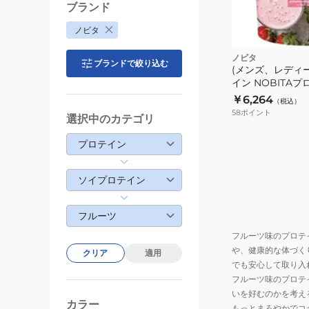
ブランド
ノビタ
ノビタ
ブランドで絞り込む
(メンズ、レディ
イン NOBITA
味 750g FD000
￥6,264
（税込）
ン 大豆プロテイ
58
ポイント
選択中のカテゴリ
プロテイン
ソイプロテイン
フルーツ
フルーツ味のプロテ
や、健康的な体づく
クリア
適用
でも安心して取り入
フルーツ味のプロテ
いを好むのかを考え
カラー
もっとまろやかでコ