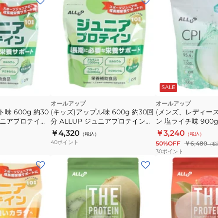
SALE
オールアップ
オールアップ
味 600g 約30
(キッズ)アップル味 600g 約30回
(メンズ、レディース
ジュニアプロテイン
分 ALLUP ジュニアプロテイン
ン 塩ライチ味 900g
GWM32TK018
GWM52TK007 
￥4,320
￥3,240
（税込）
（税込）
ぱく質 塩分 クエン
40
ポイント
50%OFF
￥6,480
（税
ペプチド
30
ポイント