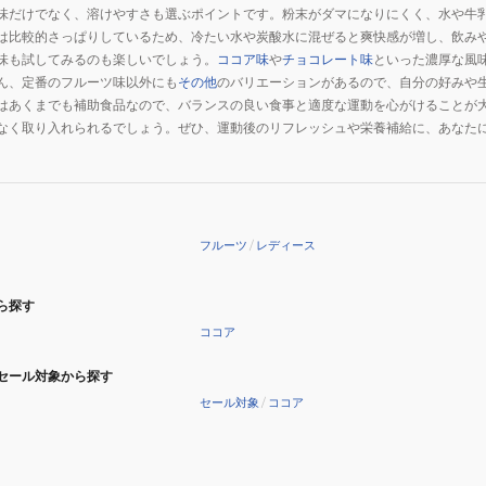
味だけでなく、溶けやすさも選ぶポイントです。粉末がダマになりにくく、水や牛
は比較的さっぱりしているため、冷たい水や炭酸水に混ぜると爽快感が増し、飲み
味も試してみるのも楽しいでしょう。
ココア味
や
チョコレート味
といった濃厚な風
ん、定番のフルーツ味以外にも
その他
のバリエーションがあるので、自分の好みや
はあくまでも補助食品なので、バランスの良い食事と適度な運動を心がけることが
なく取り入れられるでしょう。ぜひ、運動後のリフレッシュや栄養補給に、あなた
フルーツ
/
レディース
ら探す
ココア
セール対象から探す
セール対象
/
ココア