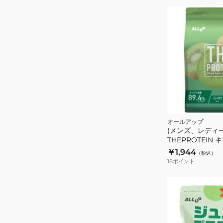
テ
イ
ン
マ
ス
カ
ッ
ト
140g
GWM52TK003
オールアップ
(メンズ、レディ
タ
THEPROTEIN 
ン
7食入 GWM52T
￥1,944
（税込）
パ
高たんぱく
18
ポイント
ク
質
ビ
タ
ミ