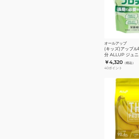
ン
カ
ル
シ
ウ
ム
オールアップ
マ
(キッズ)アップル味
グ
分 ALLUP ジ
GWM32TK018
ネ
￥4,320
（税込）
40
ポイント
シ
ウ
ム
乳
酸
菌
栄
養
子
供