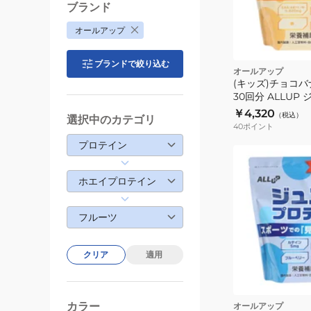
ブランド
オールアップ
ブランドで絞り込む
オールアップ
(キッズ)チョコバナ
30回分 ALLUP
ン GWM32TK01
￥4,320
（税込）
選択中のカテゴリ
40
ポイント
プロテイン
ホエイプロテイン
フルーツ
クリア
適用
カラー
オールアップ