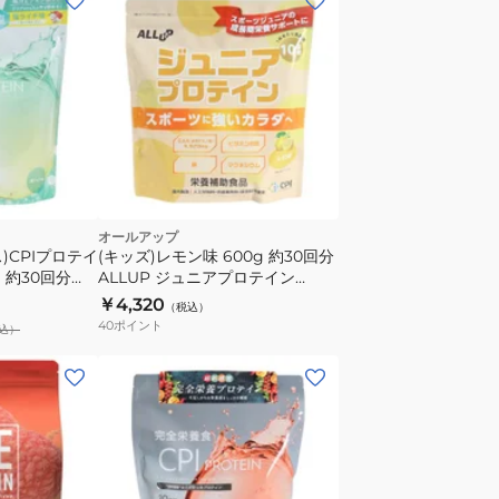
オールアップ
)CPIプロテイ
(キッズ)レモン味 600g 約30回分
 約30回分
ALLUP ジュニアプロテイン
プロテイン たん
GWM32TK022
￥4,320
（税込）
酸 コラーゲン
40
ポイント
込）