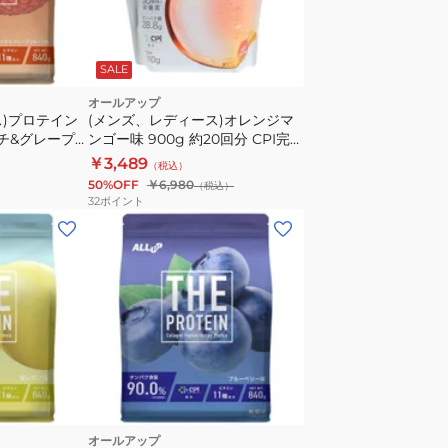
SALE
オールアップ
ス)プロテイン
(メンズ、レディース)オレンジマ
ライチ&グレープ
ンゴー味 900g 約20回分 CPI完全
約30食入
栄養食プロテイン GWM32TK016
￥3,489
（税込）
乳糖未配合 高た
50%OFF
￥6,980
（税込）
32
ポイント
オールアップ