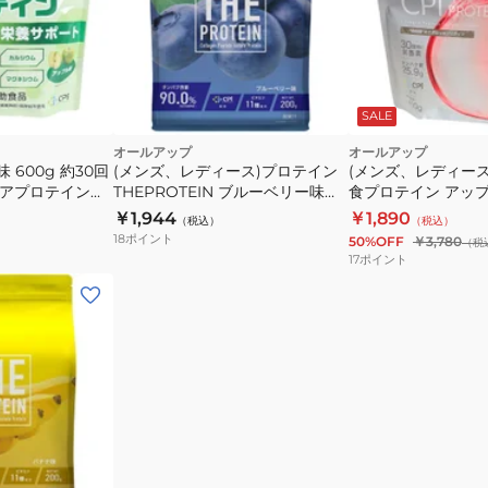
ー
レ
ゲ
モ
ン
ン
ペ
140g
プ
GWM52TK004
ー
SALE
チ
タ
オールアップ
オールアップ
ド
ン
 600g 約30回
(メンズ、レディース)プロテイン
(メンズ、レディース
栄
ュニアプロテイン
THEPROTEIN ブルーベリー味
食プロテイン アップ
パ
200g 約7食入 GWM52TK016 乳
GWM32TK005
誉
￥1,944
￥1,890
ク
（税込）
（税込）
糖未配合 高たんぱく
18
ポイント
補
50%OFF
￥3,780
質
（税
17
ポイント
給
ビ
ト
タ
レ
ミ
ー
ン
ニ
EAA
ン
栄
グ
養
補
給