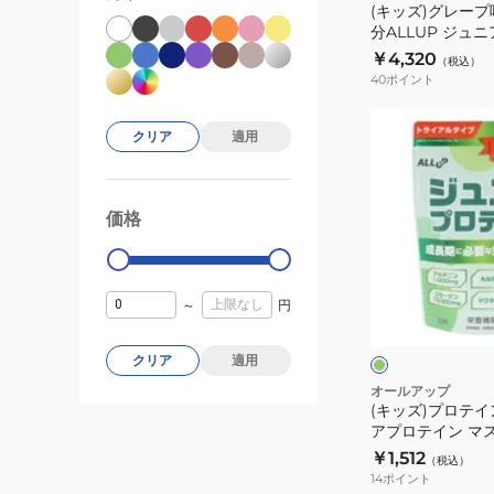
(キッズ)グレープ味
分ALLUP ジュ
GWM32TK017
￥4,320
（税込）
40
ポイント
(キ
クリア
適用
ッ
ズ)
プ
価格
99000
0
ロ
テ
イ
フ
～
円
ン
ラ
ッ
ALLUP
シ
ジ
クリア
適用
ュ
グ
ュ
オールアップ
リ
(キッズ)プロテイ
ニ
ー
アプロテイン マス
ア
ン
GWM52TK003
￥1,512
（税込）
プ
ミン カルシウム 
14
ポイント
ロ
酸菌 栄養 子供