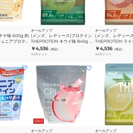
オールアップ
オールアップ
ナ味 600g 約
(メンズ、レディース)プロテイン
(メンズ、レディー
 ジュニアプロテイ
THEPROTEIN キウイ味 840g 約
THEPROTEIN 
9
30食入 GWM52TK013 乳糖未配
フルーツ味 840g 
￥4,536
￥4,536
（税込）
（税込）
合 高たんぱく
GWM52TK014 
42
ポイント
42
ポイント
んぱく
SALE
オールアップ
オールアップ