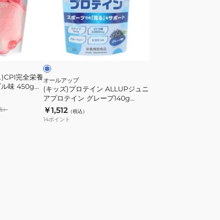
ロ
テ
イ
ブ
ン
ル
ALLUP
ジ
)CPI完全栄養
ュ
オールアップ
ル味 450g
(キッズ)プロテイン ALLUPジュニ
ニ
アプロテイン グレープ140g
ア
GWM52TK001 タンパク質 カル
￥1,512
込）
（税込）
プ
シウム マグネシウム ビタミン ブ
14
ポイント
ロ
ドウ糖 栄養 子供
テ
イ
ン
グ
レ
ー
プ
140g