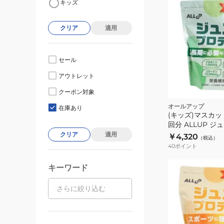
キッズ
クリア
適用
セール
アウトレット
クーポン対象
オールアップ
在庫あり
(キッズ)マスカット
回分 ALLUP 
GWM32TK021
クリア
適用
￥4,320
（税込）
40
ポイント
キーワード