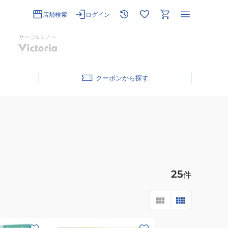
店舗検索
ログイン
サーフ&スノー
クーポン
25
件