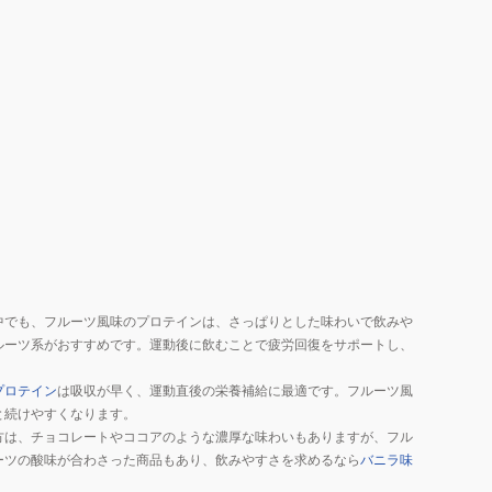
GWM52TK001
タ
ン
パ
ク
質
カ
ル
シ
ウ
ム
マ
中でも、フルーツ風味のプロテインは、さっぱりとした味わいで飲みや
グ
ルーツ系がおすすめです。運動後に飲むことで疲労回復をサポートし、
ネ
プロテイン
は吸収が早く、運動直後の栄養補給に最適です。フルーツ風
シ
と続けやすくなります。
ウ
方は、チョコレートやココアのような濃厚な味わいもありますが、フル
ム
ーツの酸味が合わさった商品もあり、飲みやすさを求めるなら
バニラ味
ビ