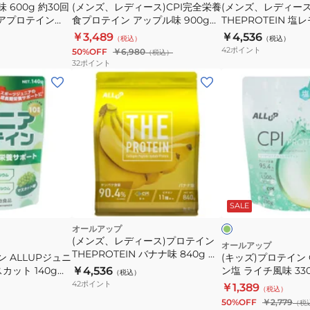
 600g 約30回
(メンズ、レディース)CPI完全栄養
(メンズ、レディー
ニアプロテイン
食プロテイン アップル味 900g
THEPROTEIN 塩
GWM32TK006
約30食入 GWM52T
￥3,489
￥4,536
（税込）
（税込）
配合 高たんぱく
42
ポイント
50%OFF
￥6,980
（税込）
32
ポイント
(キ
ッ
ズ)
プ
ロ
テ
イ
フ
ン
ラ
ッ
SALE
CPI
シ
プ
オールアップ
ュ
(メンズ、レディース)プロテイン
グ
ロ
オールアップ
リ
THEPROTEIN バナナ味 840g 約
ン ALLUPジュニ
(キッズ)プロテイン 
テ
ー
30食入 GWM52TK009 乳糖未配
カット 140g
￥4,536
ン塩 ライチ風味 33
（税込）
イ
ン
合 高たんぱく
 タンパク質 ビタ
GWM52TK005 
42
ポイント
￥1,389
（税込）
ン
マグネシウム 乳
ン酸 コラーゲンペプ
50%OFF
￥2,779
（税
塩
給 トレーニング