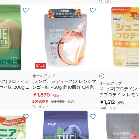
12
ポイント
ラ
(キ
イ
ッ
チ
ズ)
風
プ
味
ロ
330g
テ
GWM52TK005
イ
フ
高
ン
ラ
ッ
SALE
た
ALLUP
シ
ん
ジ
オールアップ
ュ
ース)プロテイン
(メンズ、レディース)オレンジマ
ぱ
イ
ュ
オールアップ
エ
キウイ味 200g 約
ンゴー味 450g 約10回分 CPI完全
(キッズ)プロテイン 
く
ニ
ロ
K019 乳糖未配合
栄養食プロテイン GWM32TK015
￥1,890
アプロテイン レモン 
（税込）
ク
ア
ー
GWM52TK004 
50%OFF
￥3,780
￥1,512
（税込）
（税込）
エ
プ
ミン EAA 栄養補給
17
ポイント
14
ポイント
ン
ロ
酸
テ
コ
イ
ラ
ン