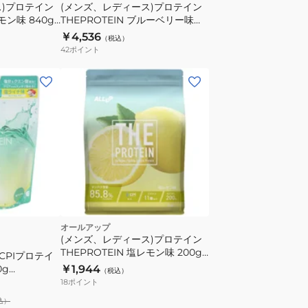
ス)プロテイン
(メンズ、レディース)プロテイン
レモン味 840g
THEPROTEIN ブルーベリー味
K012 乳糖未
840g 約30食入 GWM52TK010
￥4,536
（税込）
乳糖未配合 高たんぱく
42
ポイント
オールアップ
(メンズ、レディース)プロテイン
THEPROTEIN 塩レモン味 200g
CPIプロテイ
約7食入 GWM52TK018 乳糖未配
0g
￥1,944
（税込）
合 高たんぱく
高たんぱく クエ
18
ポイント
チド 栄誉補
込）