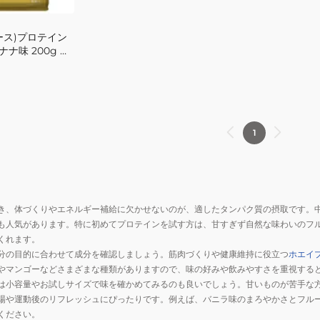
子
供
ース)プロテイン
ジ
バナナ味 200g 約
ュ
K015 乳糖未配合
ニ
ア
1
き、体づくりやエネルギー補給に欠かせないのが、適したタンパク質の摂取です。
も人気があります。特に初めてプロテインを試す方は、甘すぎず自然な味わいのフ
くれます。
分の目的に合わせて成分を確認しましょう。筋肉づくりや健康維持に役立つ
ホエイ
やマンゴーなどさまざまな種類がありますので、味の好みや飲みやすさを重視する
は小容量やお試しサイズで味を確かめてみるのも良いでしょう。甘いものが苦手な
場や運動後のリフレッシュにぴったりです。例えば、バニラ味のまろやかさとフル
ください。