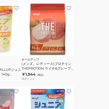
オールアップ
(メンズ、レディース)プロテイン
THEPROTEIN ライチ&グレープ
ALLUPジュニ
フルーツ味 200g 約7食入
140g
￥1,944
（税込）
GWM52TK020 乳糖未配合 高た
タンパク質 ビタ
18
ポイント
んぱく
 子供 ジュニア
(キ
ッ
ズ)
プ