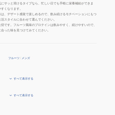
タ
乳にサッと溶けるタイプなら、忙しい日でも手軽に栄養補給ができま
ミ
やすくなります。
味は、デザート感覚で楽しめるので、飲み続けるモチベーションにもつ
ン
生活スタイルに合わせて選んでください。
ブ
大切です。フルーツ風味のプロテインは飲みやすく、続けやすいので、
ド
に合った味を見つけてみてください。
ウ
糖
栄
養
子
フルーツ
/
メンズ
供
すべて表示する
すべて表示する