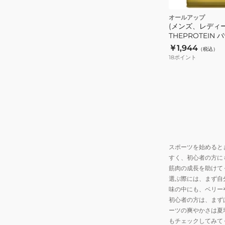
オールアップ
(メンズ、レディ
THEPROTEIN 
7食入 GWM52T
￥1,944
（税込）
高たんぱく
18
ポイント
スポーツを始めると
すく、初心者の方に
筋肉の成長を助けて
選ぶ際には、まず自
味の中にも、ベリー
初心者の方は、まず
ーツの爽やかさは夏
もチェックしてみて