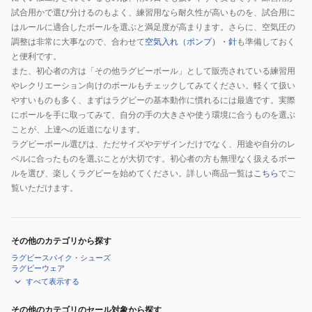
試合用かで選び分けるのもよく、練習用なら耐久性が高いものを、試合用に
はルールに適合したボールを選ぶと満足度が高まります。さらに、空気圧の
調整は非常に大事なので、合わせて
空気入れ（ポンプ）・針
も準備しておく
と便利です。
また、初心者の方は「その他ラグビーボール」として販売されている練習用
やレクリエーション向けのボールもチェックしてみてください。軽くて扱い
やすいものも多く、まずはラグビーの基本動作に慣れるには最適です。実際
にボールを手に取ってみて、自分の手の大きさや使う環境に合うものを選ぶ
ことが、上達への近道になります。
ラグビーボール選びは、ただサイズやデザインだけでなく、用途や自分のレ
ベルに合ったものを選ぶことが大切です。初心者の方も無理なく扱えるボー
ルを選び、楽しくラグビーを始めてください。詳しい商品一覧は
こちら
でご
覧いただけます。
その他のカテゴリから探す
ラグビースパイク・シューズ
ラグビーウェア
すべて表示する
その他のカテゴリのセール対象から探す