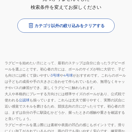
検索条件を変えてお探しください
カテゴリ以外の絞り込みをクリアする
ラグビーを始めたい方にとって、最初のステップは自分に合ったラグビーボ
ールを選ぶことです。初心者の方には、ボールのサイズが特に大切で、子ど
も向けには軽くて扱いやすい
3号球
や
4号球
がおすすめです。これらのボール
は子どもの成長や手の大きさに合わせて作られているため、無理なくキャッ
チやパスの練習ができ、楽しくラグビーに触れられます。
大人や本格的にプレーする方向けには標準サイズのボールがあり、公式戦で
使われる
公認球
も揃っています。これらは丈夫で握りやすく、実際の試合に
近い感覚でスキルを磨けるため、競技志向の方にぴったりです。初心者の方
は、まずは自分の手に馴染むかどうか、握ったときの感触や重さを確認する
と良いでしょう。
ラグビーボールを選ぶ際には素材や表面の凹凸の感じもポイントです。滑り
にくい加工がされているものは、雨の日でも扱いやすく安心です。練習用か