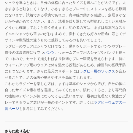
シャツを選ぶときは、自分の体格に合ったサイズを選ぶことが大切です。大
ー
シ
きすぎると動きにくくなり、小さすぎるとプレー中にストレスを感じる原因
ム
ャ
になります。試着できる環境であれば、肩や腕の動きを確認し、窮屈さがな
オ
ツ
いかを確かめてください。また、洗濯を繰り返しても型崩れしにくい素材か
ル
RGM32606
どうかも確認しておくと長く使えます。初心者の方は、まずは基本的なスタ
タ
イルのシャツから選ぶのがおすすめで、慣れてきたら好みや用途に応じてデ
ネ
ザインや機能性の違うものに挑戦してみるのも良いでしょう。
ラグビーのウェアはシャツだけでなく、動きをサポートするパンツやプレー
イ
前後の体温管理に役立つ
パンツ
、ウォームアップ用のシャツやパンツも揃っ
ト
ているので、セットで揃えればより快適なプレー環境を整えられます。特に
ジ
ウォームアップ用のウェアは体を温める役割があるため、練習前の怪我予防
ャ
にもつながります。さらに足元のサポートには
ラグビー用のソックス
を合わ
ー
せることで、足の保護や動きやすさを高めてくれます。
ジ
これからラグビーを楽しむ方は、まずは基本のシャツから選び、自分の体に
ー
合ったサイズや素材感を意識してみてください。慣れてくると、より専門的
な機能やデザインが気になってくると思いますが、最初は無理なく快適にプ
RG325789
レーできるウェア選びが一番のポイントです。詳しくは
ラグビーウェアの一
29
覧ページ
も参考にしてみてください。
さらに絞り込む