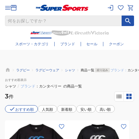
さらに絞り込む
スポーツ・カテゴリ
ブランド
セール
クーポン
ラグビー
ラグビーウェア
シャツ
商品一覧
ブランド：
カンタ
絞り込み
おすすめ
順表示
シャツ
/
ブランド
カンタベリー
の商品一覧
3
件
おすすめ順
人気順
新着順
安い順
高い順
(メ
(メ
ン
ン