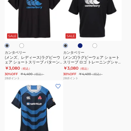
ズ、
ズ)
レ
ラ
デ
グ
ィ
ビ
ネ
ホ
ホ
ブ
ー
ー
イ
ワ
ラ
ビ
ス)
ウ
イ
ッ
SALE
SALE
ー
ト
ク
ラ
ェ
グ
ア
カンタベリー
カンタベリー
ビ
シ
(メンズ、レディース)ラグビーウ
(メンズ)ラグビーウェア ショート
ェア ショートスリーブ パターン
スリーブ ロゴ トレーニングシャ
ー
ョ
カンタベリートレーニングTシャ
ツ RGM32619
￥3,080
￥3,080
（税込）
（税込）
ウ
ー
ツ RGM32606
30%OFF
￥4,400
30%OFF
￥4,400
（税込）
（税込）
ェ
ト
28
ポイント
28
ポイント
(メ
ア
ス
ン
シ
リ
ズ)
ョ
ー
ラ
ー
ブ
グ
ト
ロ
ビ
ス
ゴ
ー
リ
ト