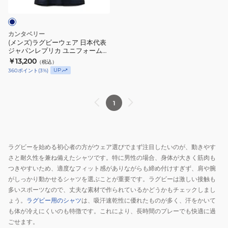
ウ
ー
レ
ェ
ブ
ー
ア
パ
ニ
カンタベリー
日
タ
ン
(メンズ)ラグビーウェア 日本代表
ジャパンレプリカ ユニフォーム
本
ー
グ
オルタネイトジャージー
￥13,200
（税込）
代
ン
シ
RG325789 29
UP
360
ポイント
(
3
%)
表
カ
ャ
ジ
ン
ツ
ャ
タ
RGM32619
1
パ
ベ
ン
リ
レ
ー
ラグビーを始める初心者の方がウェア選びでまず注目したいのが、動きやす
プ
ト
さと耐久性を兼ね備えたシャツです。特に男性の場合、身体が大きく筋肉も
リ
レ
つきやすいため、適度なフィット感がありながらも締め付けすぎず、肩や腕
カ
ー
がしっかり動かせるシャツを選ぶことが重要です。ラグビーは激しい接触も
ユ
ニ
多いスポーツなので、丈夫な素材で作られているかどうかもチェックしまし
ニ
ン
ょう。
ラグビー用のシャツ
は、吸汗速乾性に優れたものが多く、汗をかいて
フ
グ
も体が冷えにくいのも特徴です。これにより、長時間のプレーでも快適に過
ごせます。
ォ
T