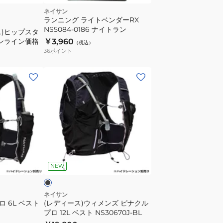
ネイサン
ランニング ライトベンダーRX
NS5084-0186 ナイトラン
ス)ヒップスタ
 オンライン価格
￥3,960
（税込）
36
ポイント
(レ
デ
ィ
ー
ス)
ウ
ィ
ブ
メ
ラ
NEW
ン
ズ
ピ
ネイサン
ロ 6L ベスト
(レディース)ウィメンズ ピナクル
ナ
プロ 12L ベスト NS30670J-BL
ク