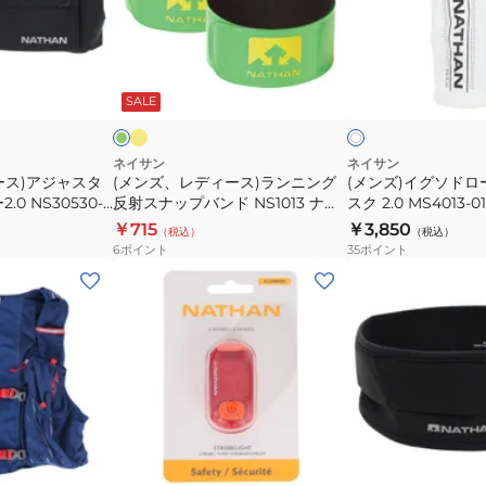
00013
ド
デ
グ
ジ
ィ
ソ
ッ
ー
ド
イ
フ
ク
プ
エ
ス)
ロ
ラ
リ
ロ
ッ
SALE
ア
ー
ス
ラ
ー
ー
×
タ
ン
ソ
レ
ー
ッ
ニ
フ
ネイサン
ネイサン
ド
ース)アジャスタ
(メンズ、レディース)ランニング
(メンズ)イグソド
NS7702-
ン
ト
0 NS30530-
反射スナップバンド NS1013 ナイ
スク 2.0 MS4013-
0015
グ
フ
トラン
ーションギア
￥715
￥3,850
（税込）
（税込）
反
ラ
6
ポイント
35
ポイント
射
ス
(メ
(メ
ス
ク
ン
ン
ナ
2.0
ズ、
ズ、
ッ
MS4013-
レ
レ
プ
0153
デ
デ
バ
ハ
ィ
ィ
ン
イ
ー
ー
イ
ブ
レ
ブ
ド
ド
エ
ル
ス、
ス)
ッ
ラ
ロ
ー
NS1013
レ
ド
ッ
キ
ヒ