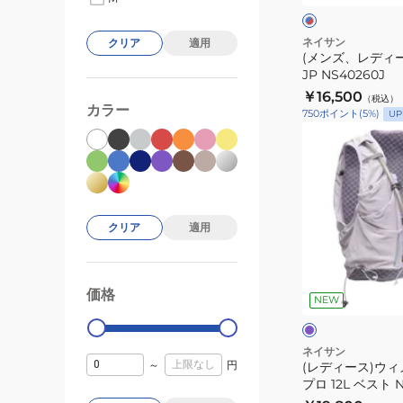
×
0001
ナ
レ
ッ
ク
ネイサン
クリア
適用
ド
(メンズ、レディー
ル
JP NS40260J
4L
￥16,500
（税込）
JP
カラー
750
ポイント
(
5
%)
UP
NS40260J
(レ
デ
ィ
ー
ス)
クリア
適用
ウ
ィ
ラ
メ
イ
価格
99000
0
ラ
NEW
ン
ッ
ィ
ズ
ク
ゴ
ブ
ピ
ネイサン
ル
～
円
(レディース)ウィ
ナ
ー
プロ 12L ベスト N
ク