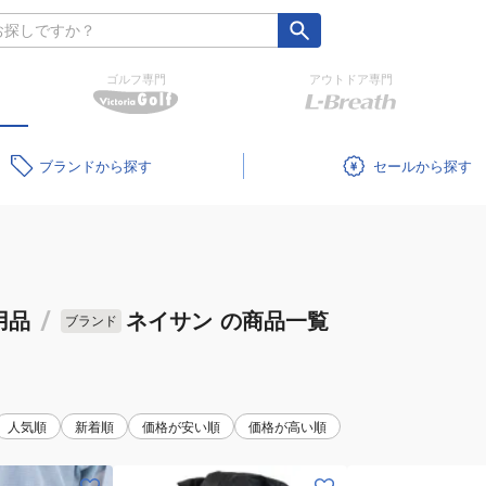
ゴルフ専門
アウトドア専門
ブランド
セール
用品
/
ネイサン
の商品一覧
ブランド
人気順
新着順
価格が安い順
価格が高い順
(メ
(メ