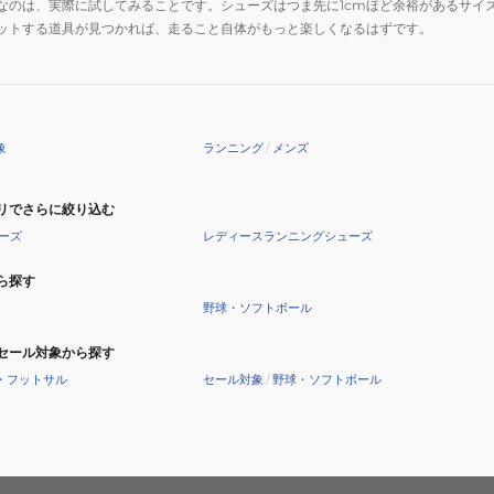
なのは、実際に試してみることです。シューズはつま先に1cmほど余裕があるサイ
ットする道具が見つかれば、走ること自体がもっと楽しくなるはずです。
象
ランニング
/
メンズ
リでさらに絞り込む
ーズ
レディースランニングシューズ
ら探す
野球・ソフトボール
セール対象から探す
・フットサル
セール対象
/
野球・ソフトボール