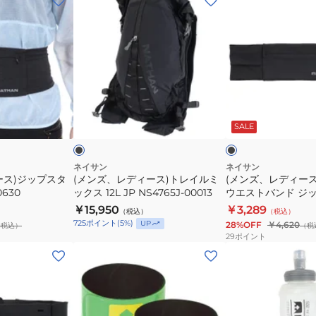
ン
ン
ズ、
ズ、
レ
レ
デ
デ
ィ
ィ
ー
ー
ブ
ブ
ス)
ス)
ラ
ラ
ッ
ッ
ト
SALE
ト
ラ
ク
グ
レ
ン
レ
ー
イ
ニ
ネイサン
ネイサン
ース)ジップスタ
(メンズ、レディース)トレイルミ
(メンズ、レディー
ル
ン
630
ックス 12L JP NS4765J-00013
ウエストバンド ジ
ミ
グ
NS7702-0015
￥15,950
￥3,289
（税込）
（税込）
ッ
ウ
725
ポイント
(
5
%)
UP
28%OFF
￥4,620
（税込）
（税
ク
エ
29
ポイント
ス
ス
(メ
(メ
12L
ト
ン
ン
JP
バ
ズ、
ズ)
NS4765J-
ン
レ
イ