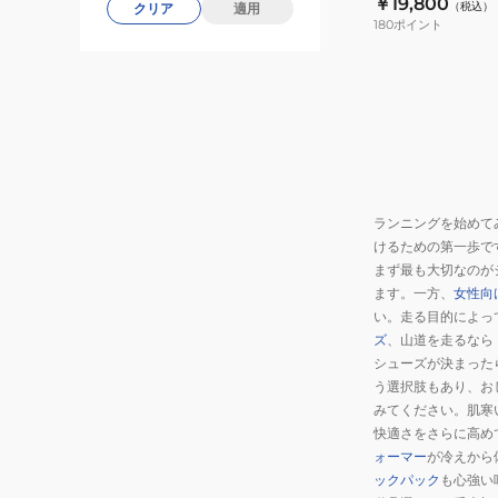
￥19,800
（税込）
クリア
適用
ル
180
ポイント
プ
ロ
12L
ベ
ス
ト
NS30670J-
ランニングを始めて
LS
けるための第一歩で
まず最も大切なのが
ます。一方、
女性向
い。走る目的によっ
ズ
、山道を走るなら
シューズが決まった
う選択肢もあり、お
みてください。肌寒
快適さをさらに高め
ォーマー
が冷えから
ックパック
も心強い