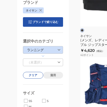
デ
ブランド
ィ
ネイサン
ー
ブ
ス)
ラ
ブランドで絞り込む
ッ
ア
ク
シ
ジ
ュ
グ
ャ
ネイサン
リ
(メンズ、レディ
ス
選択中のカテゴリ
ー
ブル ジップスター2.
タ
ン
0001
ランニング
￥4,620
（税込）
ブ
42
ポイント
ル
(メ
（未選択）
ジ
ン
ッ
ズ、
プ
クリア
適用
レ
ス
デ
タ
ィ
ー
サイズ
ー
ブ
2.0
ス)
ル
SS
S
NS30530-
ー
ピ
M