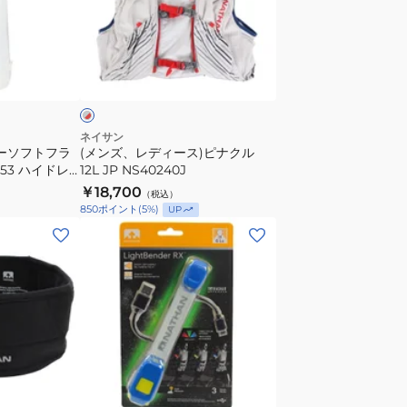
ニ
デ
NS5061-
ィ
0401
ー
グ
オ
ス)
レ
ン
ピ
ラ
ナ
イ
ク
ネイサン
ローソフトフラ
(メンズ、レディース)ピナクル
ン
ル
0153 ハイドレ
12L JP NS40240J
価
12L
￥18,700
（税込）
格
JP
850
ポイント
(
5
%)
UP
NS40240J