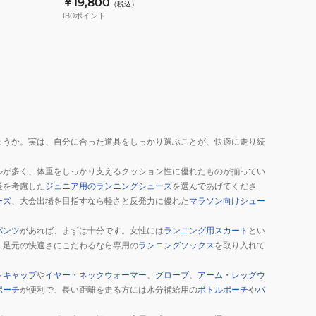
￥19,800
（税込）
ル
180
ポイント
プ
ロ
12L
ベ
ス
ト
NS30670J-
ょうか。実は、自分に合った道具をしっかり選ぶことが、快適に走り続
BL
ルが多く、体重をしっかり支えるクッション性に優れたものが揃ってい
長を考慮した
ジュニア用のランニングシューズ
を選んであげてくださ
ーズ
、大会出場を目指すなら軽さと反発力に優れた
マラソン向けシュー
パンツ
があれば、まずは十分です。女性には
ランニング用スカート
とい
、足元の快適さにこだわるなら専用の
ランニングソックス
を取り入れて
トキャップ
や
イヤー・ネックウォーマー
、
グローブ
、
アーム・レッグウ
ポーチ
が便利で、長い距離を走る方には水分補給用の
ボトルポーチ
や
バ