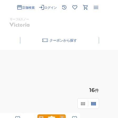
店舗検索
ログイン
サーフ&スノー
クーポン
16
件
(メ