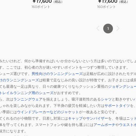
イ
￥17,600
￥17,600
（税込）
（税込）
NS30690J-
NS30690J-
160
ポイント
160
ポイント
ト
SS
BS
2.0
NS5113
1
みたいけれど、何から準備すればいいか分からないという方は多いのではないでし
す。ここでは、初心者の方が迷いやすいポイントを一つずつ整理していきます。
シューズ選びです。
男性向けのランニングシューズ
は足幅が広めに設計されたモデ
けのランニングシューズ
は軽量で足なじみの良い設計が特徴です。お子さまには成
ても最適な一足は異なり、日々の健康づくりならクッション重視の
ジョギングシュ
トレイルランニング用のシューズ
がおすすめです。
ら、次は
ランニングウェア
を揃えましょう。吸汗速乾性のある
シャツ
と動きやすい
しゃれを楽しみながら走れます。下半身の疲労を軽減したい方は
サポートタイツ
を
い季節には
ウインドブレーカーなどのジャケット
が一枚あると安心です。
てくれるのが小物類です。日差し対策には
キャップ
や
サンバイザー
を、冬場は
ニッ
体を守ってくれます。スマートフォンや鍵を持ち運ぶには
アームポーチ
や
ウエスト
味方になります。