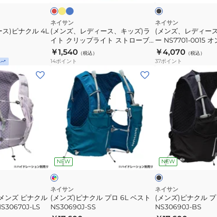
ー
ク
ナ
ー
ッ
ッ
イ
シ
ズ)
プ
ネイサン
ネイサン
ト
ョ
ス)ピナクル 4L
(メンズ、レディース、キッズ)ラ
(メンズ、レディー
ラ
ス
ラ
イト クリップライト ストローブ
ン
ー NS7701-0015
イ
タ
ライト2.0 NS5113
ン
￥1,540
ギ
￥4,070
（税込）
（税込）
ト
ー
14
ポイント
37
ポイント
ア
ク
NS7701-
(メ
(メ
リ
0015
ン
ン
ッ
オ
ズ)
ズ)
プ
ン
ピ
ピ
ラ
ラ
ナ
ナ
イ
イ
ク
ク
ト
ン
ル
ル
イ
ブ
ス
価
プ
プ
ン
ラ
ト
格
デ
ッ
ッ
NEW
NEW
ロ
ロ
ク
ク
ロ
6L
6L
ー
ベ
ベ
ネイサン
ネイサン
ブ
メンズ ピナクル
(メンズ)ピナクル プロ 6L ベスト
(メンズ)ピナクル プ
ス
ス
S30670J-LS
ラ
NS30690J-SS
NS30690J-BS
ト
ト