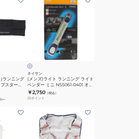
ン
ズ)
ラ
イ
ト
ラ
ラ
ン
イ
ニ
ン
グ
ネイサン
ス)ランニング
(メンズ)ライト ランニング ライト
ラ
ップスター
ベンダー ミニ NS5061-0401 オン
イ
ライン価格
￥2,750
（税込）
ト
25
ポイント
込）
ベ
ン
(メ
ダ
ン
ー
ズ、
ミ
レ