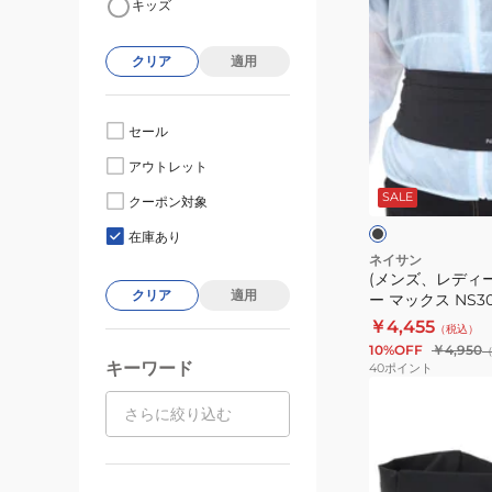
キッズ
ン
ズ、
クリア
適用
レ
デ
ィ
セール
ー
ブ
アウトレット
ス)
ラ
ッ
SALE
ジ
クーポン対象
ク
ク
ッ
在庫あり
プ
ネイサン
(メンズ、レディ
ス
クリア
適用
ー マックス NS30
タ
￥4,455
（税込）
ー
10%OFF
￥4,950
マ
キーワード
40
ポイント
ッ
(メ
ク
ン
ス
ズ、
NS30630
レ