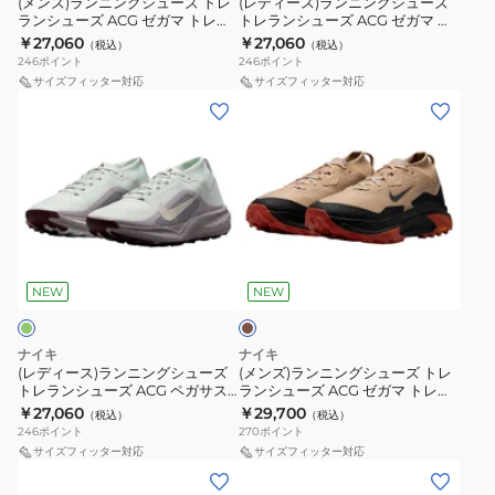
ー
(メンズ)ランニングシューズ トレ
(レディース)ランニングシューズ
ランシューズ ACG ゼガマ トレイ
トレランシューズ ACG ゼガマ ト
ズ
ュ
マ
マ
ツ
ル レッド HV8113-600 スポーツ
レイル トレイル ランニングシュ
￥27,060
￥27,060
（税込）
（税込）
ト
ー
ト
ト
シ
シューズ トレーニング
ーズ グリーン HV8115-300 スポ
246
ポイント
246
ポイント
ーツ シューズ
レ
ズ
レ
レ
ュ
サイズフィッター対応
サイズフィッター対応
(レ
(メ
ラ
ト
イ
イ
ー
デ
ン
ン
レ
ル
ル
ズ
ィ
ズ)
シ
ラ
HV8115-
パ
ー
ラ
ュ
ン
002
ー
ス)
ン
ー
シ
プ
ラ
ニ
ズ
ュ
ル
ブ
ン
ン
ACG
ー
HV8115-
ラ
ニ
グ
ゼ
ズ
003
ウ
NEW
NEW
ン
ン
シ
ガ
ACG
グ
ュ
マ
ゼ
ナイキ
ナイキ
シ
ー
ト
ガ
(レディース)ランニングシューズ
(メンズ)ランニングシューズ トレ
トレランシューズ ACG ペガサス
ランシューズ ACG ゼガマ トレイ
ュ
ズ
レ
マ
トレイル ゴアテックス グリーン
ル ゴアテックス ブラウン
￥27,060
￥29,700
（税込）
（税込）
ー
ト
イ
ト
IQ1394-300 防水
IO7932-200 スポーツ 防水
246
ポイント
270
ポイント
ズ
レ
ル
レ
サイズフィッター対応
サイズフィッター対応
(メ
(メ
ト
ラ
レ
イ