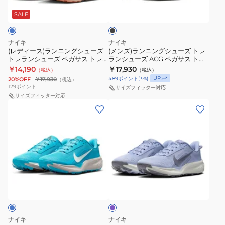
ン
ン
ズ
ズ
ラ
ニ
グ
ッ
SALE
リ
ペ
ク
ン
シ
ア
ガ
グ
ュ
ク
サ
ナイキ
ナイキ
シ
ー
(レディース)ランニングシューズ
(メンズ)ランニングシューズ トレ
ト
ス
トレランシューズ ペガサス トレ
ランシューズ ACG ペガサス トレ
ュ
ズ
X
ト
イル 5 サックス DV3865-010 ス
イル ブラック HV8116-002
￥14,190
￥17,930
（税込）
（税込）
ー
ト
ニーカー
ペ
レ
UP
489
ポイント
(
3
%)
20%OFF
￥17,930
（税込）
ズ
レ
129
ポイント
ガ
イ
サイズフィッター対応
ト
サイズフィッター対応
ラ
サ
ル
(メ
(レ
レ
ン
ス
5
ン
デ
ラ
シ
ト
GORE-
ズ)
ィ
ン
ュ
レ
TEX
【4
ー
シ
ー
イ
ブ
月
ス)
ュ
ズ
ル
ラ
16
【4
ー
ACG
5
ッ
パ
日
月
ズ
ペ
ー
DV3865-
ク
発
16
プ
ペ
ガ
001
FQ0912-
ル
売
日
ガ
サ
002
開
発
サ
ス
ナイキ
ナイキ
ス