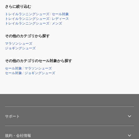
ACG
ACG
ッ
ブ
300
さらに絞り込む
ウ
ウ
ク
ラ
ス
トレイルランニングシューズ
/
セール対象
ル
ル
ス
ウ
トレイルランニングシューズ
/
レディース
ポ
トレイルランニングシューズ
/
メンズ
ト
ト
グ
ン
ー
ラ
ラ
リ
IO7932-
ツ
その他のカテゴリから探す
フ
フ
ー
200
シ
マラソンシューズ
ラ
ラ
ン
ジョギングシューズ
ス
ュ
イ
イ
IQ1394-
ポ
ー
その他のカテゴリのセール対象から探す
ト
ト
300
ー
ズ
セール対象
/
マラソンシューズ
レ
レ
防
ツ
セール対象
/
ジョギングシューズ
イ
イ
水
防
ル
ル
水
オ
ブ
レ
ル
ン
ー
ジ
HF5668-
サポート
HF5668-
400
801
ス
規約・会社情報
ポ