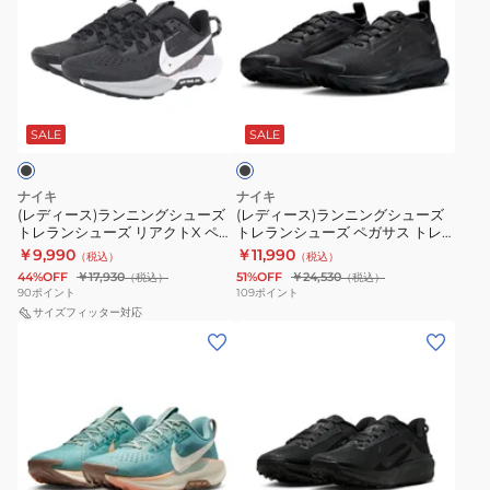
ィ
ィ
ー
ー
ス)
ス)
ラ
ラ
ブ
ン
ン
ラ
ニ
ニ
ッ
SALE
SALE
ク
ン
ン
グ
グ
ナイキ
ナイキ
シ
シ
(レディース)ランニングシューズ
(レディース)ランニングシューズ
トレランシューズ リアクトX ペガ
トレランシューズ ペガサス トレ
ュ
ュ
サス トレイル 5 DV3865-001
イル 5 GORE-TEX ブラック
￥9,990
￥11,990
（税込）
（税込）
ー
ー
FQ0912-002 スニーカー
44%OFF
￥17,930
51%OFF
￥24,530
（税込）
（税込）
ズ
ズ
90
ポイント
109
ポイント
ト
サイズフィッター対応
ト
(レ
(メ
レ
レ
デ
ン
ラ
ラ
ィ
ズ)
ン
ン
ー
ラ
シ
シ
ス)
ン
ュ
ュ
ラ
ニ
ー
ー
ブ