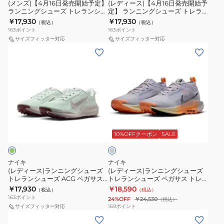
始
売
(メンズ)【4月16日発売開始予定】
(レディース)【4月16日発売開始予
ス
ト
ニ
ランニングシューズ トレランシュ
定】 ランニングシューズ トレラ
予
開
ト
レ
ーズ ACG ペガサス トレイル ライ
ンシューズ ACG ペガサス トレイ
ー
￥17,930
￥17,930
（税込）
（税込）
定】
始
トブルー HV8116-400
ル パープル HV8121-003
レ
イ
163
ポイント
163
ポイント
カ
ラ
予
サイズフィッター対応
サイズフィッター対応
イ
ル
ー
(レ
(レ
ン
定】
ル
ブ
デ
デ
ニ
ラ
5
ラ
ィ
ィ
ン
ン
サ
ッ
ー
ー
グ
ニ
ッ
ク
ス)
ス)
シ
ン
ク
HV8116-
ラ
ラ
ュ
グ
ス
002
グ
ン
ン
ー
シ
DV3865-
レ
ニ
ニ
ズ
ュ
ー
10%OFFクーポン
SALE
010
ン
ン
ト
ー
ス
グ
グ
レ
ズ
ニ
ナイキ
ナイキ
シ
シ
ラ
ト
(レディース)ランニングシューズ
(レディース)ランニングシューズ
ー
トレランシューズ ACG ペガサス
トレランシューズ ペガサス トレ
ュ
ュ
ン
レ
カ
トレイル トレイル ランニングシ
イル 5 GORE-TEX グレー
￥17,930
￥18,590
（税込）
（税込）
ー
ー
シ
ラ
ューズ グリーン HV8121-302 スポ
FQ0912-011 スニーカー
ー
163
ポイント
24%OFF
￥24,530
（税込）
ーツ シューズ
ズ
ズ
ュ
ン
サイズフィッター対応
169
ポイント
(メ
(メ
ト
ト
ー
シ