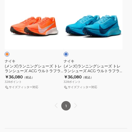
ン
ン
レ
ン
ッ
ル
ズ)
ズ)
ラ
シ
ド
ト
ラ
ラ
ン
ュ
HV8113-
レ
ン
ン
シ
ー
600
イ
ニ
ニ
ュ
ズ
ス
ル
ブ
ン
ン
ー
ACG
ポ
ラ
ル
グ
グ
ズ
ゼ
ー
ン
ー
シ
シ
ACG
ガ
ツ
ニ
ュ
ュ
ペ
マ
シ
ン
ナイキ
ナイキ
ー
ー
ガ
ト
ュ
グ
(メンズ)ランニングシューズ トレ
(メンズ)ランニングシューズ トレ
ランシューズ ACG ウルトラフラ
ランシューズ ACG ウルトラフラ
ズ
ズ
サ
レ
ー
シ
イ トレイル オレンジ HF5668-
イ トレイル ブルー HF5668-400
￥36,080
￥36,080
（税込）
（税込）
ト
ト
ス
イ
ズ
ュ
801
スポーツ シューズ
328
ポイント
328
ポイント
レ
レ
ト
ル
ト
ー
サイズフィッター対応
サイズフィッター対応
ラ
ラ
レ
ゴ
レ
ズ
ン
ン
イ
ア
ー
グ
1
シ
シ
ル
テ
ニ
リ
ュ
ュ
ゴ
ッ
ン
ー
ー
ー
ア
ク
グ
ン
ズ
ズ
テ
ス
HV8115-