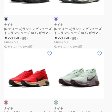
パ
ン
ン
ACG
ACG
ル
レ
ー
ニ
ニ
ゼ
ゼ
ラ
ー
プ
ル
ン
ン
ガ
ガ
ン
FQ0912-
グ
グ
マ
マ
ニ
011
ナイキ
ナイキ
シ
シ
ト
ト
ン
ス
(レディース)ランニングシューズ
(レディース)ランニングシューズ
トレランシューズ ACG ゼガマ ト
トレランシューズ ACG ゼガマ ト
ュ
ュ
レ
レ
グ
ニ
レイル HV8115-002
レイル パープル HV8115-003
￥27,060
￥27,060
（税込）
（税込）
ー
ー
イ
イ
シ
ー
246
ポイント
246
ポイント
ズ
ズ
ル
ル
ュ
カ
サイズフィッター対応
サイズフィッター対応
(メ
(レ
ト
ト
ブ
ブ
ー
ー
ン
デ
レ
レ
ラ
ル
ズ
ズ)
ィ
ラ
ラ
ッ
ー
グ
ラ
ー
ン
ン
ク
HV8113-
リ
ン
ス)
シ
シ
HV8113-
400
ー
ニ
ラ
ュ
ュ
002
ン
グ
ン
ン
ー
ー
HV8121-
リ
グ
ニ
ズ
ズ
302
ー
ン
シ
ン
ACG
ACG
ス
ュ
グ
ゼ
ゼ
ポ
ナイキ
ナイキ
ー
シ
ガ
ガ