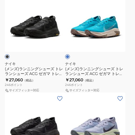
ン
ン
レ
レ
ズ
ュ
ズ)
ズ)
ラ
ラ
ACG
ー
ラ
ラ
ン
ン
ペ
ズ
ン
ン
シ
シ
ガ
ACG
ニ
ニ
ュ
ュ
サ
ペ
ブ
ン
ン
ー
ー
ス
ガ
ル
グ
グ
ズ
ズ
ト
サ
ー
シ
シ
ACG
ペ
レ
ス
ュ
ュ
ペ
ガ
イ
ト
ナイキ
ナイキ
ー
ー
ガ
サ
ル
レ
(メンズ)ランニングシューズ トレ
(メンズ)ランニングシューズ トレ
ランシューズ ACG ゼガマ トレイ
ランシューズ ACG ゼガマ トレイ
ズ
ズ
サ
ス
ラ
イ
ル ブラック HV8113-002
ル ブルー HV8113-400
￥27,060
￥27,060
（税込）
（税込）
ト
ト
ス
ト
イ
ル
246
ポイント
246
ポイント
レ
レ
ト
レ
ト
パ
サイズフィッター対応
サイズフィッター対応
(レ
(レ
ラ
ラ
レ
イ
ブ
ー
デ
デ
ン
ン
イ
ル
ル
プ
ィ
ィ
シ
シ
ル
5
ー
ル
ー
ー
ュ
ュ
ト
GORE-
HV8116-
HV8121-
ス)
ス)
ー
ー
レ
TEX
400
003
ラ
ラ
ズ
ズ
イ
グ