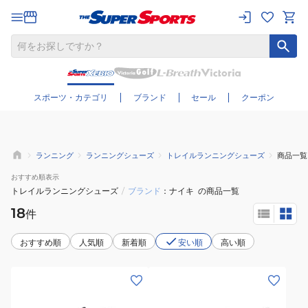
さらに絞り込む
スポーツ・カテゴリ
ブランド
セール
クーポン
ランニング
ランニングシューズ
トレイルランニングシューズ
商品一覧
おすすめ
順表示
トレイルランニングシューズ
/
ブランド
ナイキ
の商品一覧
18
件
おすすめ順
人気順
新着順
安い順
高い順
(レ
(レ
デ
デ