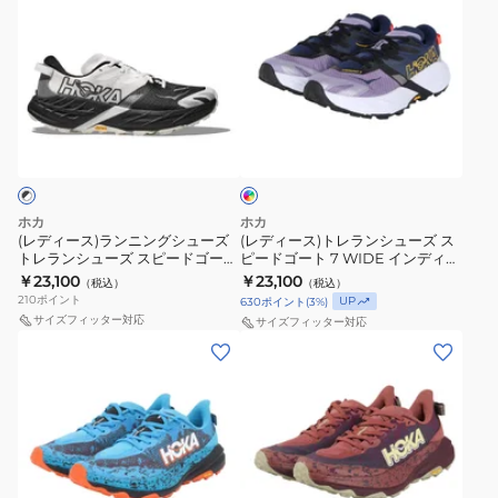
ー
グ
シ
ー
ィ
ィ
ブ
レ
ュ
ト
ー
ー
ル
ー
ー
7
ス)
ス)
ー
ブ
ズ
WIDE
ラ
ト
イ
1168716-
ル
ス
ダ
ン
レ
ン
STVR
ー
ピ
ー
ニ
ラ
デ
ィ
ス
1168717-
ー
ク
ン
ン
ゴ
ポ
GYSR
ド
グ
グ
シ
ブ
ホカ
ホカ
ー
ス
ゴ
リ
ル
シ
ュ
(レディース)ランニングシューズ
(レディース)トレランシューズ ス
ー
トレランシューズ スピードゴート
ピードゴート 7 WIDE インディゴ
ツ
ポ
ー
ー
ュ
ー
7 ブラック ホワイト 1171929-
ブルー 1171931-BMS ランニング
￥23,100
￥23,100
（税込）
（税込）
シ
ー
ト
ン
ー
ズ
BWHT トレイルランニング
シューズ
210
ポイント
UP
630
ポイント
(
3
%)
ュ
ツ
7
1171930-
ズ
ス
サイズフィッター対応
サイズフィッター対応
ー
シ
ブ
BFS
ト
ピ
(メ
(レ
ズ
ュ
ラ
ラ
レ
ー
ン
デ
ト
ー
ッ
ン
ラ
ド
ズ)
ィ
レ
ズ
ク
ニ
ン
ゴ
ラ
ー
ー
ト
ホ
ン
シ
ー
ン
ス)
ニ
レ
ワ
グ
ュ
ト
ニ
ラ