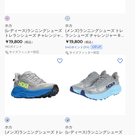
ン
ン
ATR
ャ
ー
ニ
グ
ク
7
レ
グ
ン
シ
1134497-
ン
レ
グ
ュ
ー
TYZ
ジ
ホカ
ホカ
シ
ー
(レディース)ランニングシューズ
(メンズ)ランニングシューズ トレ
ャ
トレランシューズ チャレンジャー
ランシューズ チャレンジャー 8 ダ
ュ
ズ
ー
8 サーモンピンク 1168717-BSHD
ークグレー 1168716-FYP スポーツ
￥19,800
￥19,800
（税込）
（税込）
ー
ト
スニーカー
シューズ
8
180
ポイント
UP
540
ポイント
(
3
%)
ズ
レ
サイズフィッター対応
ブ
サイズフィッター対応
ト
ラ
(メ
(レ
ラ
レ
ン
ン
デ
ッ
ラ
シ
ズ)
ィ
ク
ン
ュ
ラ
ー
グ
シ
ー
ン
ス)
レ
ュ
ズ
ニ
ラ
ー
グ
ー
チ
ン
ン
1168716-
レ
ズ
ャ
グ
ニ
ー
BCKT
×
チ
レ
シ
ン
ス
ブ
ャ
ン
ュ
グ
ニ
ル
ホカ
ホカ
レ
ジ
ー
シ
ー
(メンズ)ランニングシューズ トレ
(レディース)ランニングシューズ
ー