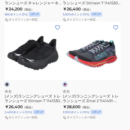
ド
ランシューズ チャレンジャー 8 ゴ
ランシューズ Stinson 7 1141530-
BWHT
ー
ー
ド
ズ
ズ
アテックス ワイド ブラック
ANCH
￥24,200
￥26,400
（税込）
（税込）
ト
ズ
ト
ゴ
ト
ト
1180811-BBNB 防水 スポーツ シ
UP
UP
660
ポイント
(
3
%)
3,600
ポイント
(
15
%)
ューズ
レ
6
ー
レ
レ
サイズフィッター対応
サイズフィッター対応
イ
ブ
ト
ラ
ラ
(メ
(メ
ル
ル
6
ン
ン
ン
ン
ラ
ー
レ
シ
シ
ズ)
ズ)
ン
ブ
ン
ュ
ュ
ラ
ラ
ニ
ラ
ガ
ー
ー
ン
ン
ン
ッ
1147811-
ズ
ズ
ニ
ニ
ネ
グ
ク
RLCK
チ
Stinson
ン
ン
イ
61147791-
ャ
7
グ
グ
ビ
ー
SWRD
レ
1141530-
シ
シ
×
ス
ン
ANCH
ュ
ュ
レ
ホカ
ホカ
ニ
ジ
ー
ー
ッ
(メンズ)ランニングシューズ トレ
(メンズ)ランニングシューズ トレ
ド
ランシューズ Stinson 7 1141530-
ランシューズ Zinal 2 1141491-
ー
ャ
ズ
ズ
BBLC
SSC
￥26,400
￥28,600
（税込）
（税込）
カ
ー
ト
ト
UP
UP
2,400
ポイント
(
10
%)
3,900
ポイント
(
15
%)
ー
8
レ
レ
サイズフィッター対応
サイズフィッター対応
ゴ
ラ
ラ
ア
ン
ン