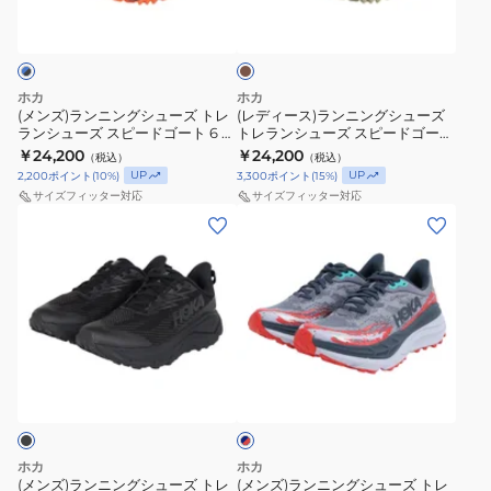
レ
ン
ー
イ
シ
ー
7
ン
ン
ン
グ
ニ
ト
ュ
ズ
WIDE
グ
ニ
ガ
ン
1171928-
ー
ス
イ
シ
ン
グ
BWHT
ズ
ピ
ン
ュ
グ
ホカ
ホカ
ト
ー
デ
ー
シ
(メンズ)ランニングシューズ トレ
(レディース)ランニングシューズ
ランシューズ スピードゴート 6 ブ
トレランシューズ スピードゴート
レ
ド
ィ
ズ
ュ
ルー ブラック 61147791-SWRD
6 レンガ 1147811-RLCK
￥24,200
￥24,200
（税込）
（税込）
イ
ゴ
ゴ
ト
ー
スニーカー
UP
UP
2,200
ポイント
(
10
%)
3,300
ポイント
(
15
%)
ル
ー
ブ
レ
ズ
サイズフィッター対応
サイズフィッター対応
ラ
ト
ル
ラ
ト
(メ
(メ
ン
7
ー
ン
レ
ン
ン
ニ
ブ
1171931-
シ
ラ
ズ)
ズ)
ン
ラ
BMS
ュ
ン
ラ
ラ
グ
ッ
ラ
ー
シ
ン
ン
ク
ン
ズ
ュ
ニ
ニ
ネ
ホ
ニ
ス
ー
ン
ン
イ
ワ
ン
ピ
ズ
グ
グ
ビ
ー
イ
グ
ー
ス
シ
シ
×
ト
シ
ド
ピ
ュ
ュ
レ
ホカ
ホカ
1171929-
ュ
ゴ
ー
ー
ー
ッ
(メンズ)ランニングシューズ トレ
(メンズ)ランニングシューズ トレ