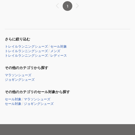
1
テ
シ
シ
ッ
ュ
ュ
ク
ー
ー
ス
ズ
ズ
ワ
Stinson
Zinal
さらに絞り込む
イ
7
2
トレイルランニングシューズ
/
セール対象
ド
1141530-
1141491-
トレイルランニングシューズ
/
メンズ
トレイルランニングシューズ
/
レディース
ブ
BBLC
SSC
ラ
その他のカテゴリから探す
ッ
マラソンシューズ
ク
ジョギングシューズ
1180811-
その他のカテゴリのセール対象から探す
BBNB
セール対象
/
マラソンシューズ
防
セール対象
/
ジョギングシューズ
水
ス
ポ
ー