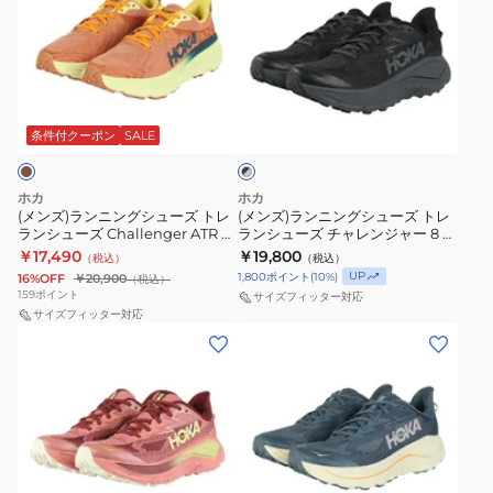
ズ)
ズ)
ラ
ラ
ン
ン
ニ
ニ
ブ
ン
ン
ラ
グ
グ
条件付クーポン
SALE
ッ
ク
シ
シ
×
ュ
ュ
グ
ホカ
ホカ
ー
ー
レ
(メンズ)ランニングシューズ トレ
(メンズ)ランニングシューズ トレ
ー
ランシューズ Challenger ATR 7
ランシューズ チャレンジャー 8 ブ
ズ
ズ
1134497-TYZ
ラック グレー 1168716-BCKT スニ
￥17,490
￥19,800
（税込）
（税込）
ト
ト
ーカー
UP
1,800
ポイント
(
10
%)
16%OFF
￥20,900
（税込）
レ
レ
159
ポイント
サイズフィッター対応
ラ
サイズフィッター対応
ラ
(レ
(メ
ン
ン
デ
ン
シ
シ
ィ
ズ)
ュ
ュ
ー
ラ
ー
ー
ス)
ン
ズ
ズ
ラ
ニ
Challenger
チ
ダ