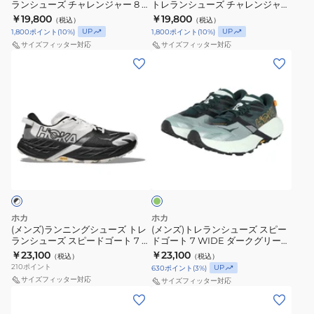
ランシューズ チャレンジャー 8 グ
トレランシューズ チャレンジャー
ン
ャ
ズ
ュ
カ
レー ブルー 1168716-STVR スポー
8 グレー ブルー 1168717-GYSR ス
￥19,800
￥19,800
（税込）
（税込）
ジ
ー
ト
ー
ツ シューズ トレーニング
ポーツ シューズ トレーニング
ー
UP
UP
1,800
ポイント
(
10
%)
1,800
ポイント
(
10
%)
ャ
8
レ
ズ
サイズフィッター対応
サイズフィッター対応
ー
ダ
ラ
ト
(メ
(メ
8
ー
ン
レ
ン
ン
サ
ク
シ
ラ
ズ)
ズ)
ー
グ
ュ
ン
ラ
ト
モ
レ
ー
シ
ン
レ
ン
ー
ズ
ュ
ニ
ラ
ダ
ピ
1168716-
チ
ー
ン
ン
ー
ン
FYP
ャ
ズ
グ
シ
ク
グ
ク
ス
レ
チ
シ
ュ
リ
1168717-
ポ
ン
ャ
ュ
ー
ー
ホカ
ホカ
BSHD
ー
ジ
レ
ン
ー
ズ
(メンズ)ランニングシューズ トレ
(メンズ)トレランシューズ スピー
ランシューズ スピードゴート 7 ブ
ドゴート 7 WIDE ダークグリーン
ス
ツ
ャ
ン
ズ
ス
ラック ホワイト 1171928-BWHT
1171930-BFS ランニングシューズ
￥23,100
￥23,100
（税込）
（税込）
ニ
シ
ー
ジ
ト
ピ
トレイルランニング
210
ポイント
UP
630
ポイント
(
3
%)
ー
ュ
8
ャ
レ
ー
サイズフィッター対応
サイズフィッター対応
カ
ー
グ
ー
ラ
ド
(レ
(レ
ー
ズ
レ
8
ン
ゴ
デ
デ