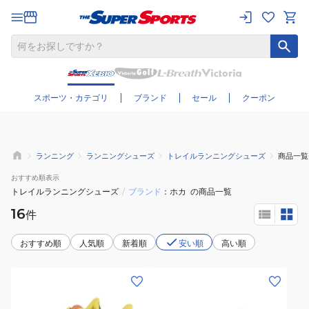
さらに絞り込む
スポーツ・カテゴリ
ブランド
セール
クーポン
ランニング
ランニングシューズ
トレイルランニングシューズ
商品一覧
おすすめ
順表示
トレイルランニングシューズ
/
ブランド
ホカ
の商品一覧
16
件
おすすめ順
人気順
新着順
安い順
高い順
(メ
(メ
ン
ン