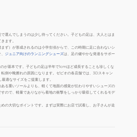
ノ
プ
レ
モ
ア
覚で選んでしまうのは少し待ってください。子どもの足は、大人とはま
イ
てきます。
踏まず）が形成されるのは小学生頃からで、この時期に足に合わないシ
ン
そ、
ジュニア向けのランニングシューズ
は、足の健やかな発達をサポー
フ
ァ
ぶのが基本です。子どもの足は半年で1cmほど成長することも珍しくな
ン
転倒や靴擦れの原因になります。ゼビオの各店舗では、3Dスキャン
ト
し最適なサイズをご提案します。
3
のある重いソールよりも、軽くて地面の感覚が伝わりやすいシューズの
グ
ですので、軽量でありながら着地の衝撃をしっかり吸収してくれるモデ
リ
ための大切なポイントです。まずは実際にお店で試着し、お子さんが走
ー
ン
ホ
ワ
イ