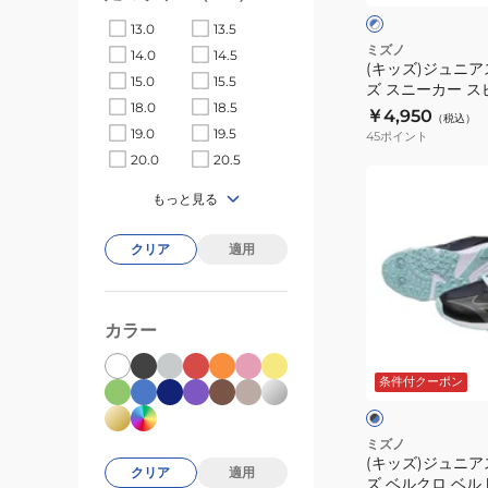
×
×
き
ー
ホ
ホ
13.0
13.5
ス
ワ
ワ
ツ
ミズノ
14.0
14.5
イ
イ
ニ
(キッズ)ジュニ
シ
ト
ト
15.0
15.5
ズ スニーカー 
ー
ュ
18.0
18.5
4 ブルー ホワイト 
￥4,950
カ
（税込）
ー
ランニングシュー
19.0
19.5
45
ポイント
ー
ズ
20.0
20.5
ス
ス
(キ
ピ
もっと見る
ニ
ッ
ー
ー
ズ)
ド
クリア
適用
カ
ジ
マ
ー
ュ
ッ
ス
ニ
ハ
カラー
ピ
ア
ブ
3
ー
ス
ラ
K1GC255201
条件付クーポン
ッ
ド
ポ
ク
×
ス
ー
×
ブ
タ
ブ
ラ
ツ
ミズノ
ル
ッ
(キッズ)ジュニ
ッ
シ
クリア
適用
ー
ク
ズ ベルクロ ベル