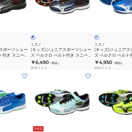
ー
ベ
ュ
ュ
ス
ル
ニ
ニ
ピ
ト
ア
ア
ネ
ブ
ー
付
ス
ス
イ
ル
ビ
ー
ド
ド
き
ポ
ポ
×
×
ス
ス
ー
ー
ホ
ネ
タ
ニ
ワ
イ
ツ
ツ
ミズノ
ミズノ
イ
ビ
アスポーツシュー
(キッズ)ジュニアスポーツシュー
(キッズ)ジュニア
ッ
ー
シ
シ
ト
ー
ト付き スニーカ
ズ ベルクロ ベルト付き スニーカ
ズ ベルクロ ベルト
ズ
カ
ュ
ュ
K1GC255201
ー スピードマッハ 3 ネイビー ホ
ー スピードスタッズ 
￥6,490
￥4,950
（税込）
（税込）
4
ー
ー
ー
ワイト K1GC255211
ワイト K1GC24231
59
ポイント
45
ポイント
ブ
ス
ズ
ズ
(キ
(キ
ラ
ピ
ベ
ベ
ッ
ッ
ッ
ー
ル
ル
ズ)
ズ)
ク
ド
ク
ク
ジ
ジ
レ
ス
ロ
ロ
ュ
ュ
ッ
タ
ベ
ベ
ニ
ニ
ド
ッ
ル
ル
ア
ア
ブ
イ
K1GC242509
ズ
ト
ト
ス
ス
ル
エ
4
付
付
SALE
ー
ロ
ッ
ポ
ポ