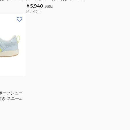
カ
ュ
インファント 3
ー ミズノプレモア インファント 3
￥5,940
（税込）
ー
ー
GD264102
グリーン ホワイト C1GD264106
54
ポイント
ス
ズ
ピ
ベ
ー
ル
ド
ク
ス
ロ
タ
ベ
ッ
ル
ズ
ト
4
付
ベ
き
ル
ス
ト
ニ
スポーツシュー
K1GC242307
付き スニーカ
ー
インファント 3
カ
D264104
ー
ミ
ズ