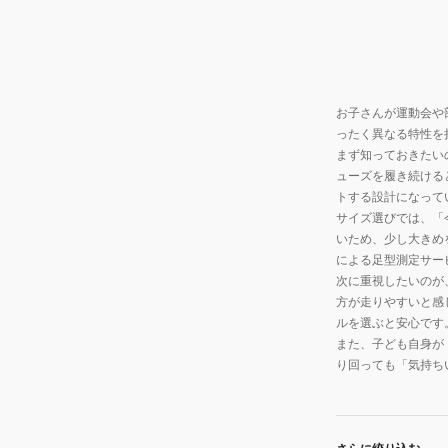
ー
ク
ド
ロ
ス
ベ
タ
ル
ッ
お子さんが運動会や
ト
ズ
ったく異なる特性を
付
4
まず知っておきたい
き
ューズを履き続ける
K1GC242351
ス
トする設計になって
ニ
サイズ選びでは、「
ー
いため、少し大きめ
カ
による足型測定サー
次に重視したいのが
ー
方が走りやすいと感
ミ
ルを選ぶと安心です
ズ
また、子ども自身が
ノ
り回っても「気持ち
プ
レ
モ