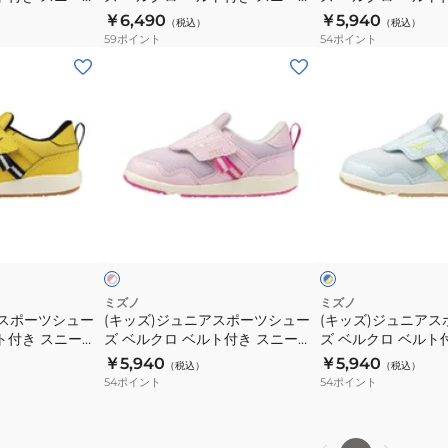
カ
カ
ュ
ュ
ー
ト
ッズ4
ー スピードマッハ 3 レッド ブラ
ー ミズノプレモア 
ワ
ワ
￥6,490
￥5,940
（税込）
（税込）
ー
ー
ー
ー
ック K1GC255252
ネイビー イエロー C1
59
ポイント
54
ポイント
イ
イ
ス
ス
ズ
ズ
(キ
(キ
ト
ト
ピ
ピ
ベ
ベ
ッ
ッ
K1GC255211
K1GC242310
ー
ー
ル
ル
ズ)
ズ)
ド
ド
ク
ク
ジ
ジ
マ
マ
ロ
ロ
ュ
ュ
ッ
ッ
ベ
ベ
ニ
ニ
ハ
ハ
ル
ル
ア
ア
ピ
ブ
3
3
ト
ト
ス
ス
ン
ル
K1GC255205
K1GC255202
付
付
ク
ー
ポ
ポ
×
き
き
ー
ー
イ
ス
ス
エ
ツ
ツ
ミズノ
ミズノ
ロ
ニ
ニ
アスポーツシュー
(キッズ)ジュニアスポーツシュー
(キッズ)ジュニア
シ
シ
ー
ト付き スニーカ
ズ ベルクロ ベルト付き スニーカ
ズ ベルクロ ベルト
ー
ー
ュ
ュ
 インファント 3
ー ミズノプレモア インファント 3
ー ミズノプレモア 
￥5,940
￥5,940
カ
カ
（税込）
（税込）
ー
ー
C1GD264107
ピンク ホワイト C1GD264105
ブルー イエロー C1G
54
ポイント
54
ポイント
ー
ー
ズ
ズ
ス
ミ
ベ
ベ
ピ
ズ
ル
ル