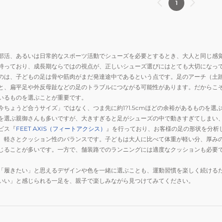
1
ー
ノ
ク
ク
ド
プ
ロ
ロ
マ
レ
ベ
ベ
ッ
モ
ル
ル
ハ
ア
部活、あるいは日常的なスポーツ活動でシューズを必要とするとき、大人と同じ感
ト
ト
3
イ
持っており、成長期ならではの視点が、正しいシューズ選びにはとても大切になっ
付
付
のは、子どもの足は骨や筋肉がまだ発達途中であるという点です。足のアーチ（土
レ
ン
き
き
と、扁平足や外反母趾などの足のトラブルにつながる可能性があります。だからこ
ッ
フ
ス
ス
いるものを選ぶことが重要です。
ド
ァ
ニ
ニ
今ちょうど合うサイズ」ではなく、つま先に約1?1.5cmほどの余裕があるものを選
ブ
ン
ー
ー
を選ぶ親御さんも多いですが、大きすぎると足がシューズの中で動きすぎてしまい、
ラ
ト
カ
カ
ビス『
FEET AXIS（フィートアクシス）
』を行っており、お客様の足の形状を分析
ッ
3
、軽さとクッション性のバランスです。子どもは大人に比べて体重が軽い分、厚み
ー
ー
ク
ネ
じることが多いです。一方で、舗装路でのランニングには適度なクッションも必要
ミ
ミ
。
K1GC255252
イ
ズ
ズ
「履きたい」と思えるデザインや色を一緒に選ぶことも、運動習慣を楽しく続ける
ビ
ノ
ノ
いい」と感じられる一足を、親子で楽しみながら見つけてみてください。
ー
プ
プ
イ
レ
レ
エ
モ
モ
ロ