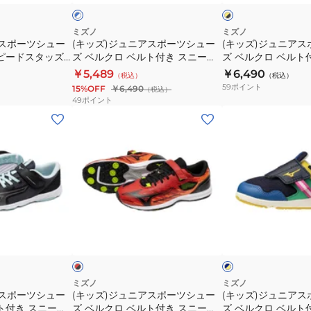
ー
ク
ベ
き
き
ー
ー
×
×
ル
ス
ス
ブ
グ
ツ
ツ
ミズノ
ミズノ
ト
ラ
リ
ニ
ニ
アスポーツシュー
(キッズ)ジュニアスポーツシュー
(キッズ)ジュニア
シ
シ
ッ
ー
ブ
スピードスタッズ
ズ ベルクロ ベルト付き スニーカ
ズ ベルクロ ベルト
ー
ー
ュ
ュ
ク
ン
K1GC242510
ー スピードマッハ3 K1GC255205
ー スピードマッハ3 K
ラ
￥5,489
￥6,490
カ
カ
（税込）
（税込）
ー
ー
ズ
59
ポイント
15%OFF
￥6,490
ッ
ー
（税込）
ー
ズ
ズ
49
ポイント
ク
ス
ス
ベ
ベ
(キ
(キ
レ
ピ
ピ
ル
ル
ッ
ッ
ッ
ー
ー
ク
ク
ズ)
ズ)
ド
ド
ド
ロ
ロ
ジ
ジ
K1GC242309
マ
ス
ベ
ベ
ュ
ュ
ッ
タ
ル
ル
ニ
ニ
ハ
ッ
ト
ト
ア
ア
レ
ネ
3
ズ
付
付
ス
ス
ッ
イ
ネ
4
ド
ビ
ー
き
き
ポ
ポ
ー
ン
イ
ブ
ス
ス
ー
ー
×
×
ビ
ル
ニ
ニ
イ
ホ
ツ
ツ
ミズノ
ミズノ
ー
ー
エ
ワ
アスポーツシュー
(キッズ)ジュニアスポーツシュー
(キッズ)ジュニア
ー
ー
シ
シ
ロ
イ
ホ
ホ
ト付き スニーカ
ズ ベルクロ ベルト付き スニーカ
ズ ベルクロ ベルト