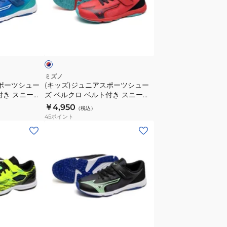
ベ
ュ
ル
ニ
ト
ア
レ
付
ス
ッ
き
ポ
ス
ー
ニ
ツ
ミズノ
スポーツシュー
(キッズ)ジュニアスポーツシュー
ー
シ
付き スニーカ
ズ ベルクロ ベルト付き スニーカ
カ
ュ
4 ブルー ホ
ー スピードスタッズ4 ベルト
￥4,950
（税込）
ー
ー
0
K1GC242306
45
ポイント
ス
ズ
(キ
ピ
ベ
ッ
ー
ル
ズ)
ド
ク
ジ
ス
ロ
ュ
タ
ベ
ニ
ッ
ル
ア
ブ
ズ
ト
ス
ラ
4
付
ポ