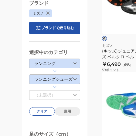
ー
ュ
ブランド
ス
ニ
ミズノ
ピ
ア
ブ
ー
ス
ラ
ブランドで絞り込む
ッ
ド
ポ
ク
ー
ス
ー
×
×
タ
シ
ホ
ツ
ミズノ
ル
ワ
(キッズ)ジュニ
ッ
シ
選択中のカテゴリ
バ
イ
ズ ベルクロ ベル
ズ
ュ
ー
ト
ー スピードマッハ3 
ランニング
￥6,490
（税込）
4
ー
59
ポイント
K1GC242502
ズ
(キ
ランニングシューズ
ベ
ッ
ル
ズ)
（未選択）
ク
ジ
ロ
ュ
ベ
クリア
適用
ニ
ル
ア
ブ
ト
ス
ル
付
ー
足のサイズ（cm）
ポ