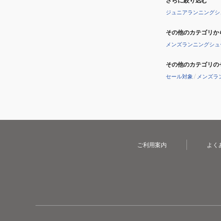
さらに絞り込む
ア
イ
ジュニアランニングシ
ン
その他のカテゴリか
フ
メンズランニングシュ
ァ
ン
その他のカテゴリの
ト
セール対象
/
メンズラ
3
イ
エ
ロ
ー
ネ
ご利用案内
よく
イ
ビ
ー
C1GD264107