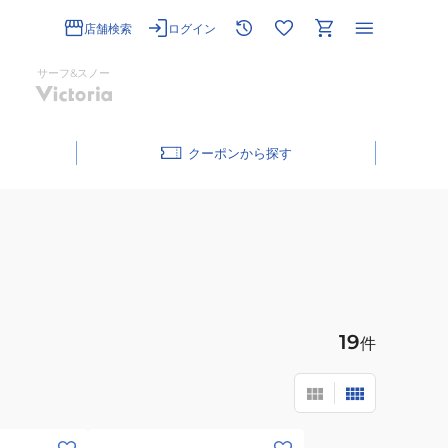
店舗検索
ログイン
サーフ&スノー
クーポン
19
件
(キ