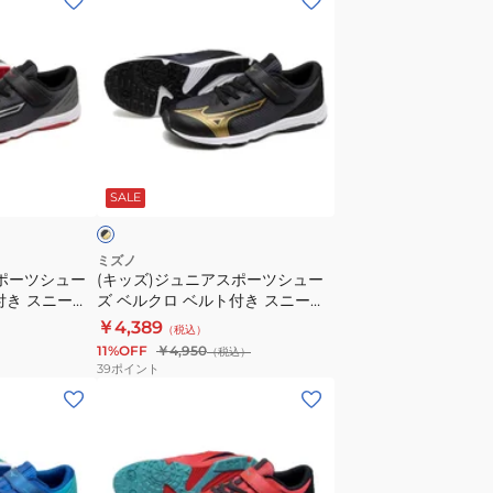
ッ
ズ)
ジ
ュ
ニ
ア
ブ
ス
ラ
SALE
ポ
ー
ツ
ミズノ
スポーツシュー
(キッズ)ジュニアスポーツシュー
シ
付き スニーカ
ズ ベルクロ ベルト付き スニーカ
ュ
4 ベルト ブ
ー スピードスタッズ4 ベルト
￥4,389
（税込）
ー
242309
K1GC242302
11%OFF
￥4,950
（税込）
ズ
39
ポイント
ベ
(キ
ル
ッ
ク
ズ)
ロ
ジ