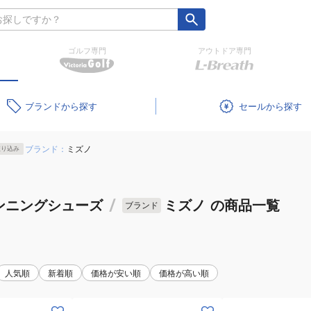
ゴルフ専門
アウトドア専門
ブランド
セール
ブランド：
ミズノ
絞り込み
ンニングシューズ
/
ミズノ
の商品一覧
ブランド
人気順
新着順
価格が安い順
価格が高い順
(キ
(キ