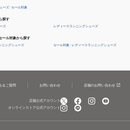
ア
ア
ー
ューズ
/
セール対象
イ
イ
C1GD264102
ン
ン
ら探す
フ
フ
ーズ
レディースランニングシューズ
ァ
ァ
ン
ン
セール対象から探す
ト
ト
ンニングシューズ
セール対象
/
レディースランニングシューズ
3
3
ピ
ブ
ン
ル
ク
ー
ホ
イ
ワ
エ
あるご質問
お問い合わせ
店舗のお問い合わせ
イ
ロ
ト
ー
店舗公式アカウント
C1GD264105
C1GD264104
オンラインストア公式アカウント