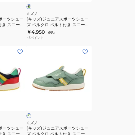
ベ
き
ー
ル
ス
ツ
ミズノ
ト
ニ
スポーツシュー
(キッズ)ジュニアスポーツシュー
シ
K1GC242302
付き スニーカ
ズ ベルクロ ベルト付き スニーカ
ー
ュ
1GC255202
ー スピードスタッズ4 ベルト
￥4,950
カ
（税込）
ー
K1GC242307
45
ポイント
ー
ズ
ス
ベ
(キ
ピ
ル
ッ
ー
ク
ズ)
ド
ロ
ジ
ス
ベ
ュ
タ
ル
ニ
ッ
ト
ア
グ
ズ
付
ス
リ
4
き
ポ
ベ
ス
ー
ル
ニ
ツ
ミズノ
ト
スポーツシュー
(キッズ)ジュニアスポーツシュー
ー
シ
K1GC242306
付き スニーカ
ズ ベルクロ ベルト付き スニーカ