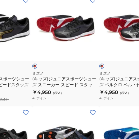
ッ
ッ
ズ)
ズ)
ジ
ジ
ュ
ュ
ニ
ニ
ア
ア
ブ
ブ
ス
ス
ラ
ラ
ッ
ッ
ッ
ポ
ポ
ク
ク
ー
ー
×
×
レ
ゴ
ツ
ツ
ミズノ
ミズノ
ッ
ー
アスポーツシュー
(キッズ)ジュニアスポーツシュー
(キッズ)ジュニア
シ
シ
ド
ル
スピードスタッズ4
ズ スニーカー スピード スタッズ
ズ ベルクロ ベルト
ュ
ュ
ド
4 ブラック レッド K1GC242509
ー スピードスタッズ
￥4,950
￥4,950
（税込）
（税込）
ー
ー
ラック レッド K1GC
45
ポイント
45
ポイント
税込）
ズ
ズ
ス
ベ
(キ
(キ
ニ
ル
ッ
ッ
ー
ク
ズ)
ズ)
カ
ロ
ジ
ジ