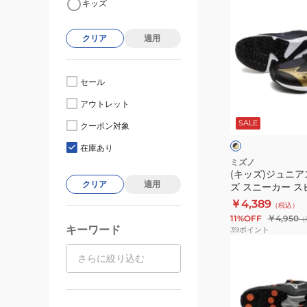
キッズ
ッ
ズ)
クリア
適用
ジ
ュ
ニ
セール
ア
ブ
アウトレット
ス
ラ
SALE
ッ
ポ
クーポン対象
ク
ク
ー
×
×
在庫あり
ゴ
レ
ツ
ミズノ
ー
ッ
(キッズ)ジュニ
シ
ル
ド
クリア
適用
ズ スニーカー 
ュ
ド
K1GC242502
￥4,389
（税込）
ー
11%OFF
￥4,950
（
ズ
キーワード
39
ポイント
ス
(キ
ニ
ッ
ー
ズ)
カ
ジ