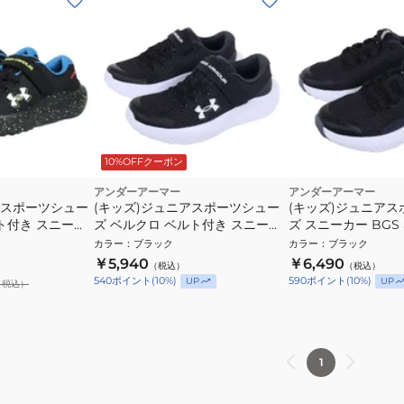
10%OFFクーポン
アンダーアーマー
アンダーアーマー
 スポーツシュー
(キッズ)ジュニアスポーツシュー
(キッズ)ジュニア
ト付き スニーカ
ズ ベルクロ ベルト付き スニーカ
ズ スニーカー BGS S
 ブラック
ー BPS Surge 4 AC 3027104
3027103 001
カラー
：
ブラック
カラー
：
ブラック
シューズ
001
￥5,940
￥6,490
（税込）
（税込）
540
ポイント
(
10
%)
590
ポイント
(
10
%)
UP
UP
（税込）
1