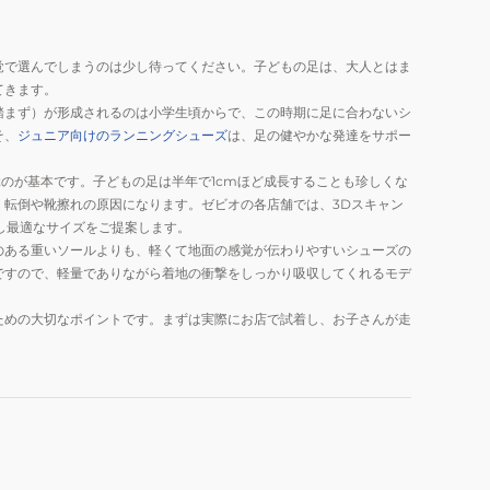
覚で選んでしまうのは少し待ってください。子どもの足は、大人とはま
てきます。
踏まず）が形成されるのは小学生頃からで、この時期に足に合わないシ
そ、
ジュニア向けのランニングシューズ
は、足の健やかな発達をサポー
ぶのが基本です。子どもの足は半年で1cmほど成長することも珍しくな
転倒や靴擦れの原因になります。ゼビオの各店舗では、3Dスキャン
し最適なサイズをご提案します。
のある重いソールよりも、軽くて地面の感覚が伝わりやすいシューズの
ですので、軽量でありながら着地の衝撃をしっかり吸収してくれるモデ
ための大切なポイントです。まずは実際にお店で試着し、お子さんが走