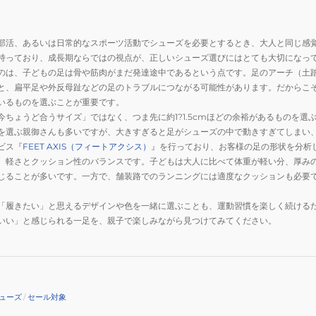
部活、あるいは日常的なスポーツ活動でシューズを必要とするとき、大人と同じ感
持っており、成長期ならではの視点が、正しいシューズ選びにはとても大切になっ
のは、子どもの足は骨や筋肉がまだ発達途中であるという点です。足のアーチ（土
と、扁平足や外反母趾などの足のトラブルにつながる可能性があります。だからこ
いるものを選ぶことが重要です。
今ちょうど合うサイズ」ではなく、つま先に約1?1.5cmほどの余裕があるものを選
を選ぶ親御さんも多いですが、大きすぎると足がシューズの中で動きすぎてしまい、
ビス『
FEET AXIS（フィートアクシス）
』を行っており、お客様の足の形状を分析
、軽さとクッション性のバランスです。子どもは大人に比べて体重が軽い分、厚み
じることが多いです。一方で、舗装路でのランニングには適度なクッションも必要
。
「履きたい」と思えるデザインや色を一緒に選ぶことも、運動習慣を楽しく続ける
いい」と感じられる一足を、親子で楽しみながら見つけてみてください。
ューズ
/
セール対象