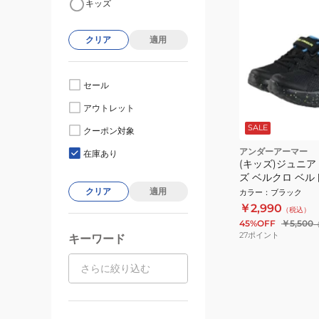
キッズ
クリア
適用
セール
アウトレット
SALE
クーポン対象
アンダーアーマー
在庫あり
(キッズ)ジュニア
ズ ベルクロ ベル
ー サージ 4 AC
クリア
適用
カラー
：
ブラック
3027104 006 
￥2,990
（税込）
45%OFF
￥5,500
27
ポイント
キーワード