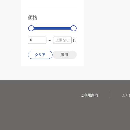
価格
99000
0
～
円
クリア
適用
ご利用案内
よく