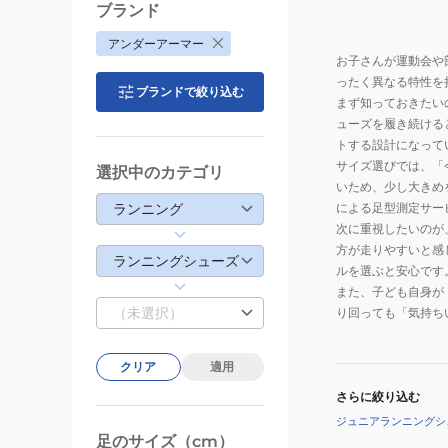
ブランド
アンダーアーマー
お子さんが運動会や
ったく異なる特性を
ブランドで絞り込む
まず知っておきたい
ューズを履き続ける
トする設計になって
サイズ選びでは、「
選択中のカテゴリ
いため、少し大きめ
ランニング
による足型測定サー
次に重視したいのが
方が走りやすいと感
ランニングシューズ
ルを選ぶと安心です
また、子ども自身が
（未選択）
り回っても「気持ち
クリア
適用
さらに絞り込む
ジュニアランニングシ
足のサイズ（cm）