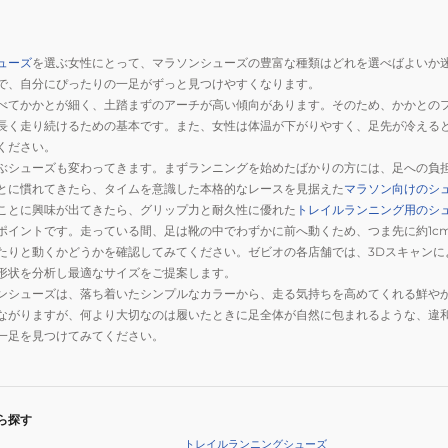
ューズ
を選ぶ女性にとって、マラソンシューズの豊富な種類はどれを選べばよいか
で、自分にぴったりの一足がずっと見つけやすくなります。
べてかかとが細く、土踏まずのアーチが高い傾向があります。そのため、かかとの
長く走り続けるための基本です。また、女性は体温が下がりやすく、足先が冷える
ください。
ぶシューズも変わってきます。まずランニングを始めたばかりの方には、足への負
とに慣れてきたら、タイムを意識した本格的なレースを見据えた
マラソン向けのシ
ことに興味が出てきたら、グリップ力と耐久性に優れた
トレイルランニング用のシ
ポイントです。走っている間、足は靴の中でわずかに前へ動くため、つま先に約1c
たりと動くかどうかを確認してみてください。ゼビオの各店舗では、3Dスキャンに
形状を分析し最適なサイズをご提案します。
ンシューズは、落ち着いたシンプルなカラーから、走る気持ちを高めてくれる鮮や
ながりますが、何より大切なのは履いたときに足全体が自然に包まれるような、違
一足を見つけてみてください。
ら探す
トレイルランニングシューズ