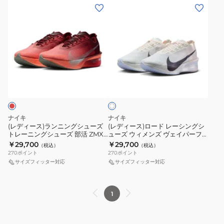
(レ
(レ
ト
ュ
フ
ラ
ュ
グ
デ
デ
レ
ー
ラ
ン
ー
リ
ィ
ィ
ー
ズ
イ
FD2292-
ズ
ー
ー
ー
ニ
ウ
6
003
ン
ス)
ス)
ン
ィ
オ
IO9566-
ラ
ロ
グ
メ
レ
400
ア
ン
ー
シ
ン
ン
イ
ニ
ド
ュ
ズ
ボ
ジ
リ
ン
レ
ー
ズ
FN8455-
ー
グ
ー
ズ
ー
106
ナイキ
ナイキ
シ
シ
部
ム
(レディース)ランニングシューズ
(レディース)ロード レーシングシ
トレーニングシューズ 部活 ZMX
ューズ ウィメンズ ヴェイパーフ
ュ
ン
活
フ
ヴェイパーフライ4 SE レッド
ライ 4 アイボリー HF6412-300
￥29,700
￥29,700
（税込）
（税込）
ー
グ
ズ
ラ
IR2311-600
ランニングシューズ レース トレ
270
ポイント
270
ポイント
ーニング
ズ
シ
ー
イ
サイズフィッター対応
サイズフィッター対応
ト
ュ
ム
6
レ
ー
フ
ラ
1
ー
ズ
ラ
イ
ニ
ウ
イ
ラ
ン
ィ
6
ッ