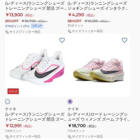
シ
シ
活
(レディース)ランニングシューズ
活
(レディース)ランニングシューズ
ー
IR2313-
トレーニングシューズ 部活 ズー
ジョギングシューズ インタラクト
ュ
ュ
ズ
ウ
カ
600
ム フライ 6 オレンジ FN8455-
ラン FD2292-003
￥13,900
￥4,290
（税込）
（税込）
ー
ー
ー
106
ィ
ー
25%OFF
￥18,700
58%OFF
￥10,230
（税込）
（税込）
ズ
ズ
ム
メ
39
ポイント
UP
378
ポイント
(
3
%)
ト
ジ
サイズフィッター対応
サイズフィッター対応
フ
ン
(レ
(レ
レ
ョ
ラ
ズ
デ
デ
ー
ギ
イ
ズ
ィ
ィ
ニ
ン
6
ー
ー
ー
ン
グ
オ
ム
ス)
ス)
グ
シ
レ
フ
ラ
ロ
シ
ュ
ン
ラ
ラ
ン
ー
ュ
ー
ジ
イ
イ
ニ
ド
ラ
SALE
ー
ズ
FN8455-
6
ッ
ン
レ
ズ
イ
800
グ
ク
グ
ー
部
ン
ス
ラ
ナイキ
ナイキ
シ
シ
活
(レディース)ランニングシューズ
タ
(レディース)ロード レーシングシ
ポ
ム
トレーニングシューズ 部活 ズー
ューズ ウィメンズ ズーム フライ
ュ
ン
ズ
ラ
ー
ブ
ム フライ 6 FN8455-101
6 ライラック FN8455-500 ラン
￥12,991
￥18,700
（税込）
（税込）
ー
グ
ー
ク
ニングシューズ レース トレーニ
ツ
ル
118
ポイント
170
ポイント
ング
ズ
シ
ム
ト
サイズフィッター対応
サイズフィッター対応
シ
ー