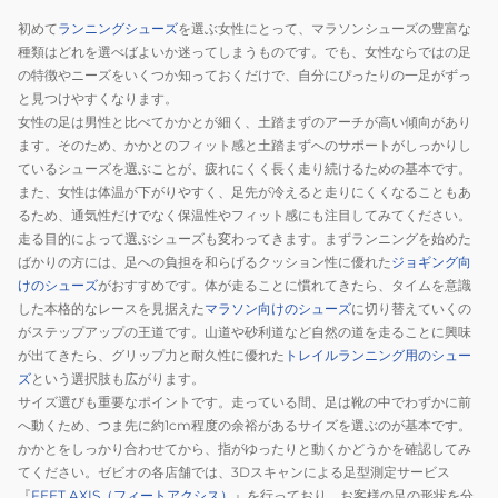
グ
メ
FN8455-
ク
初めて
ランニングシューズ
を選ぶ女性にとって、マラソンシューズの豊富な
シ
ン
101
FN8455-
種類はどれを選べばよいか迷ってしまうものです。でも、女性ならではの足
ュ
ズ
500
の特徴やニーズをいくつか知っておくだけで、自分にぴったりの一足がずっ
ー
ヴ
ラ
と見つけやすくなります。
女性の足は男性と比べてかかとが細く、土踏まずのアーチが高い傾向があり
ズ
ェ
ン
ます。そのため、かかとのフィット感と土踏まずへのサポートがしっかりし
部
イ
ニ
ているシューズを選ぶことが、疲れにくく長く走り続けるための基本です。
活
パ
ン
また、女性は体温が下がりやすく、足先が冷えると走りにくくなることもあ
ZMX
ー
グ
るため、通気性だけでなく保温性やフィット感にも注目してみてください。
ヴ
フ
シ
走る目的によって選ぶシューズも変わってきます。まずランニングを始めた
ェ
ラ
ュ
ばかりの方には、足への負担を和らげるクッション性に優れた
ジョギング向
イ
イ
ー
けのシューズ
がおすすめです。体が走ることに慣れてきたら、タイムを意識
した本格的なレースを見据えた
マラソン向けのシューズ
に切り替えていくの
パ
4
ズ
がステップアップの王道です。山道や砂利道など自然の道を走ることに興味
ー
ア
レ
が出てきたら、グリップ力と耐久性に優れた
トレイルランニング用のシュー
フ
イ
ー
ズ
という選択肢も広がります。
ラ
ボ
ス
サイズ選びも重要なポイントです。走っている間、足は靴の中でわずかに前
イ
リ
ト
へ動くため、つま先に約1cm程度の余裕があるサイズを選ぶのが基本です。
4
ー
レ
かかとをしっかり合わせてから、指がゆったりと動くかどうかを確認してみ
SE
HF6412-
ー
てください。ゼビオの各店舗では、3Dスキャンによる足型測定サービス
『
FEET AXIS（フィートアクシス）
』を行っており、お客様の足の形状を分