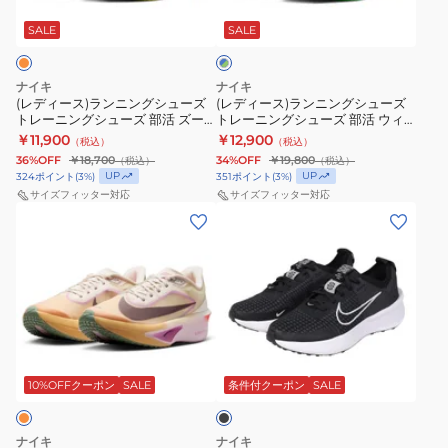
ブ
ン
ン
ュ
ン
ル
ニ
ニ
SALE
SALE
ー
ー
グ
×
ン
ン
ズ
シ
グ
グ
グ
部
ュ
リ
ナイキ
ナイキ
シ
シ
ー
活
(レディース)ランニングシューズ
ー
(レディース)ランニングシューズ
ン
トレーニングシューズ 部活 ズー
トレーニングシューズ 部活 ウィ
ュ
ュ
ズ
ズ
ム フライ 6 オレンジ FN8455-
メンズ ズーム フライ 6 グラム ブ
￥11,900
￥12,900
（税込）
（税込）
ー
ー
ー
800 スポーツ シューズ
部
ルー グリーン IO9566-400
36%OFF
￥18,700
34%OFF
￥19,800
（税込）
（税込）
ズ
ズ
ム
活
UP
UP
324
ポイント
(
3
%)
351
ポイント
(
3
%)
ト
ト
サイズフィッター対応
サイズフィッター対応
フ
ズ
(レ
(レ
レ
レ
ラ
ー
デ
デ
ー
ー
イ
ム
ィ
ィ
ニ
ニ
6
フ
ー
ー
ン
ン
ピ
ラ
ス)
ス)
グ
グ
ン
イ
ラ
ラ
シ
シ
ク
6
ブ
ン
ン
ュ
ュ
FN8455-
SE
ラ
ニ
ニ
ッ
10%OFFクーポン
SALE
条件付クーポン
SALE
ー
ー
602
レ
ク
ン
ン
ズ
ズ
ス
ッ
グ
グ
部
部
ニ
ド
ナイキ
ナイキ