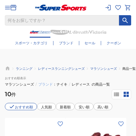
さらに絞り込む
スポーツ・カテゴリ
ブランド
セール
クーポン
ランニング
レディースランニングシューズ
マラソンシューズ
商品一覧
おすすめ
順表示
マラソンシューズ
/
ブランド
ナイキ
/
レディース
の商品一覧
10
件
おすすめ順
人気順
新着順
安い順
高い順
(レ
(メ
デ
ン