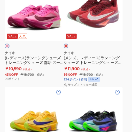
ィ
ズ、
ー
レ
ス)
デ
ラ
ィ
レ
ン
ー
ッ
ニ
ス)
ド
SALE
人気
SALE
ン
ラ
グ
ン
ナイキ
ナイキ
シ
ニ
(レディース)ランニングシューズ
(メンズ、レディース)ランニング
トレーニングシューズ 部活 ズー
シューズ トレーニングシューズ
ュ
ン
ム フライ 6 ピンク FN8455-602
部活 ズーム フライ 6 SE レッド
￥10,590
￥11,900
（税込）
（税込）
ー
グ
スニーカー
IR2313-600
43%OFF
￥18,700
36%OFF
￥18,700
（税込）
（税込）
ズ
シ
96
ポイント
UP
324
ポイント
(
3
%)
ト
ュ
サイズフィッター対応
(レ
(レ
レ
ー
デ
デ
ー
ズ
ィ
ィ
ニ
ト
ー
ー
ン
レ
ス)
ス)
グ
ー
ラ
ラ
シ
ニ