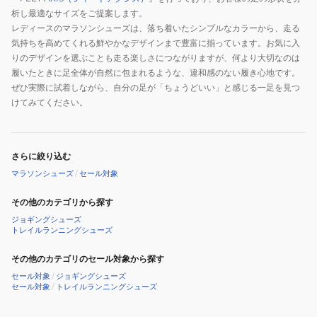
レ
300
ニ
析し最適なサイズをご提案します。
ッ
ラ
ン
レディースのマラソンシューズは、落ち着いたシンプルなカラーから、走る
ド
ン
グ
気持ちを高めてくれる鮮やかなデザインまで豊富に揃っています。お気に入
IR2311-
ニ
りのデザインを選ぶことも走る楽しさにつながりますが、何より大切なのは
600
ン
履いたときに足全体が自然に包まれるような、違和感のない履き心地です。
グ
ぜひ実際に試着しながら、自分の足が「ちょうどいい」と感じる一足を見つ
シ
けてみてください。
ュ
ー
ズ
さらに絞り込む
レ
マラソンシューズ
/
セール対象
ー
その他のカテゴリから探す
ス
ジョギングシューズ
ト
トレイルランニングシューズ
レ
ー
その他のカテゴリのセール対象から探す
ニ
セール対象
/
ジョギングシューズ
セール対象
/
トレイルランニングシューズ
ン
グ