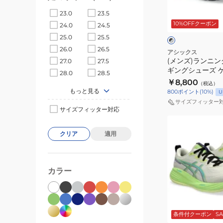
ン
ュ
ブ
23.0
23.5
グ
オ
ラ
10%OFFクーポン
ッ
24.0
24.5
シ
レ
ク
25.0
25.5
ュ
ン
×
26.0
26.5
グ
ー
ジ
アシックス
レ
(メンズ)ランニン
27.0
27.5
ズ
1013A129.600
ー
ギングシューズ 
28.0
28.5
ジ
ス
10 エキストラワ
￥8,800
（税込）
ョ
ニ
レー 1011C250.00
もっと見る
800
ポイント
(
10
%)
U
ギ
ー
サイズフィッター
ン
サイズフィッター対応
カ
(メ
グ
ー
ン
シ
クリア
適用
ト
ズ)
ュ
レ
ラ
ー
ー
ン
ズ
カラー
ニ
ニ
ゲ
ン
ン
ル
グ
ベ
グ
コ
ー
ス
ジ
条件付クーポン
SA
シ
ン
ポ