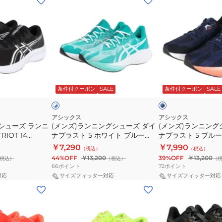
ン
ン
ズ)
ズ)
ラ
ラ
ン
ン
ニ
ニ
ン
ン
ホ
ブ
グ
グ
ワ
ル
条件付クーポン
SALE
条件付クーポン
SALE
イ
ー
ッ
シ
シ
×
ク
ュ
ュ
ブ
×
ラ
ブ
ー
ー
アシックス
アシックス
ッ
ル
シューズ ランニ
(メンズ)ランニングシューズ ダイ
(メンズ)ランニング
ズ
ズ
ク
ー
IOT 14
ナブラスト 5 ホワイト ブルー
ナブラスト 5 ブル
ダ
ダ
1011B983.100 スニーカー ジョグ
1011B983.400 
￥7,290
￥7,990
（税込）
（税込）
イ
イ
クッション性
クッション性
44%OFF
￥13,200
39%OFF
￥13,200
税込）
（税込）
（
ナ
ナ
66
ポイント
72
ポイント
ブ
ブ
対応
サイズフィッター対応
サイズフィッター対応
(メ
(メ
ラ
ラ
ン
ン
ス
ス
ズ、
ズ)
ト
ト
レ
ラ