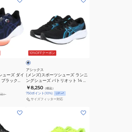
ン
ズ)
ス
ポ
ー
ツ
ブ
シ
ラ
10%OFFクーポン
ュ
ー
ズ
アシックス
シューズ ダイ
(メンズ)スポーツシューズ ランニ
ラ
ー ブラック
ングシューズ パトリオット 14 ブ
ン
スニーカー ジョグ
ラック ブルー 1011C050.005 スニ
￥8,250
（税込）
ニ
ーカー スポーツ
750
ポイント
(
10
%)
UP
税込）
ン
サイズフィッター対応
グ
(メ
シ
ン
ュ
ズ)
ー
ラ