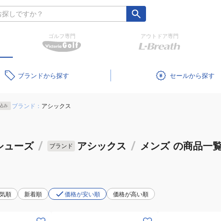
ゴルフ専門
アウトドア専門
ブランド
セール
ブランド：
アシックス
込み
シューズ
/
アシックス
/
メンズ
の商品一
ブランド
気順
新着順
価格が安い順
価格が高い順
(メ
(メ