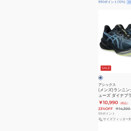
990
ポイント
(
10
%)
U
ー
(メ
ズ
ン
ト
ズ)
レ
ラ
ー
ン
ニ
ニ
ン
ン
グ
ブ
グ
シ
ラ
SALE
ッ
ジ
ュ
ク
ト
ョ
ー
×
×
ブ
ブ
ギ
ズ
アシックス
ル
ル
(メンズ)ランニン
ン
部
ー
ー
ューズ ダイナブラ
グ
活
ブルー 1011B983.
￥10,990
（税込）
シ
マ
23%OFF
￥14,300
ュ
ジ
99
ポイント
ー
ッ
サイズフィッター
(メ
ズ
ク