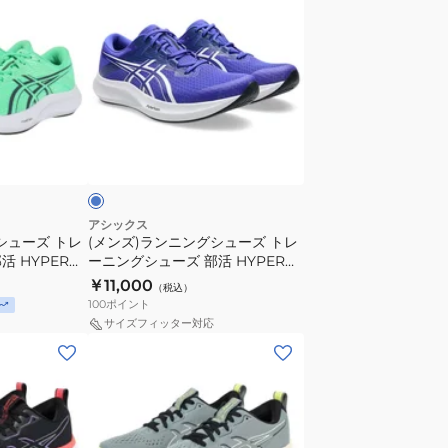
ン
グ
ズ)
シ
ラ
ュ
ン
ー
ニ
ズ
ン
部
ロ
グ
活
イ
シ
ラ
ュ
イ
ー
ト
アシックス
シューズ トレ
(メンズ)ランニングシューズ トレ
ズ
レ
 HYPER
ーニングシューズ 部活 HYPER
ト
ー
.300
SPEED 5 1011C084.400
￥11,000
（税込）
レ
サ
100
ポイント
ー
ー
サイズフィッター対応
ニ
6
(メ
ン
ホ
ン
グ
ワ
ズ)
シ
イ
ラ
ュ
ト
ン