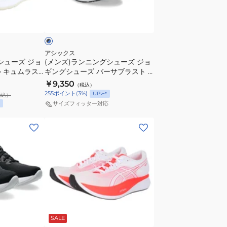
ン
カ
ブ
グ
ラ
ー
シ
ス
ュ
ポ
ー
ー
アシックス
シューズ ジョ
(メンズ)ランニングシューズ ジョ
ズ
ツ
 キュムラス
ギングシューズ バーサブラスト 4
ジ
ラック ホワイト
ワイド ブラック ブルー
￥9,350
（税込）
ョ
スポーツシューズ
1011B982.002 スポーツ シューズ
255
ポイント
(
3
%)
UP
税込）
ギ
サイズフィッター対応
ン
(メ
グ
ン
シ
ズ、
ュ
レ
ー
デ
ズ
ィ
バ
ー
ー
ホ
ス)
サ
ワ
SALE
ラ
ブ