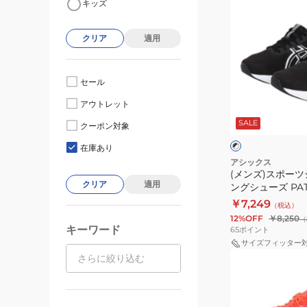
キッズ
ン
ズ)
クリア
適用
ス
ポ
ー
セール
ツ
ブ
アウトレット
シ
ラ
SALE
ッ
ュ
クーポン対象
ク
ト
ー
×
×
在庫あり
ホ
ブ
ズ
アシックス
ワ
ル
(メンズ)スポーツ
ラ
イ
ー
クリア
適用
ングシューズ PATR
ン
ト
1011C050.002
￥7,249
（税込）
ニ
12%OFF
￥8,250
（
ン
キーワード
65
ポイント
グ
サイズフィッター
(メ
シ
ン
ュ
ズ、
ー
レ