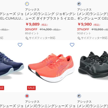
ク
ト
ョ
ュ
レ
ム
×
×
グ
オ
ギ
ー
ー
ラ
アシックス
アシックス
レ
レ
グシューズ ジョ
(メンズ)ランニング ジョギングシ
(メンズ)ランニング
ン
ズ
サ
ス
ー
ン
L-CUMULUS
ューズ ダイナブラスト 5 イエロー
ギングシューズ GEL
グ
ジ
ー
28
ジ
ホワイト 1011B983.750
27 EX WIDE 1011B
￥9,889
￥9,980
（税込）
（税込）
シ
ョ
レ
EX
30%OFF
￥14,300
37%OFF
￥15,950
（税込）
（税込）
（税
ュ
ギ
ッ
ワ
89
ポイント
90
ポイント
ー
ン
ド
イ
対応
サイズフィッター対応
サイズフィッター対応
(メ
(メ
ズ
グ
1093A233.600
ド
ン
ン
ダ
シ
レ
ブ
ズ)
ズ)
イ
ュ
ー
ラ
ラ
ラ
ナ
ー
シ
ッ
ン
ン
ブ
ズ
ン
ク
ニ
ニ
ラ
GEL-
グ
ホ
ン
ン
ス
CUMULUS
シ
ワ
レ
ブ
グ
グ
ト
27
ッ
ュ
イ
ラ
ド
ド
LE
SALE
ッ
シ
シ
5
EX
ー
ト
ク
ュ
ュ
イ
WIDE
ズ
1011C146.002
×
グ
ー
ー
エ
1011B980.002
ス
アシックス
アシックス
レ
グシューズ ジョ
(メンズ)ランニングシューズ ジョ
(メンズ)ランニング
ズ
ズ
ロ
ポ