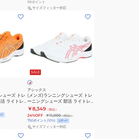
3
99
ポイント
ン
レ
サイズフィッター対応
(メ
グ
ッ
ン
シ
ド
ズ)
ュ
1093A208.600
ラ
ー
ト
ン
ズ
レ
ニ
GEL-
ー
ン
CUMULUS
ニ
ホ
グ
27
ワ
ン
SALE
シ
1011B960.100
グ
ュ
シ
ー
ュ
アシックス
シューズ トレ
(メンズ)ランニングシューズ トレ
ズ
ー
活 ライトレ
ーニングシューズ 部活 ライトレ
ト
ズ
レンジ
ーサー 6 ホワイト レッド
￥8,349
（税込）
レ
スポーツ シューズ
1011B971.102 スポーツ シューズ
24%OFF
￥11,000
（税込）
ー
750
ポイント
(
10
%)
UP
ニ
サイズフィッター対応
(メ
ン