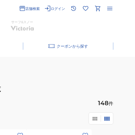
店舗検索
ログイン
サーフ&スノー
クーポン
覧
148
件
(メ