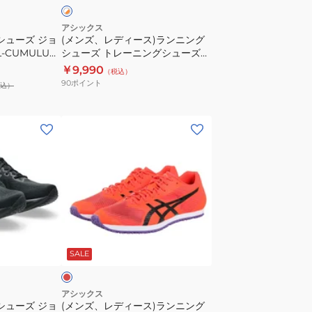
ン
ラ
ニ
ス
アシックス
シューズ ジョ
(メンズ、レディース)ランニング
ン
ト
-CUMULUS
シューズ トレーニングシューズ
グ
4
980.002
部活 S4 1013A129.100
￥9,990
（税込）
シ
ワ
90
ポイント
込）
ュ
イ
ー
ド
(メ
ズ
ブ
ン
ト
ラ
ズ、
レ
ッ
レ
ー
ク
デ
ニ
ブ
ィ
ン
ル
ー
グ
ー
レ
ス)
シ
ッ
1011B982.002
SALE
ラ
ュ
ス
ン
ー
ポ
ニ
ズ
ー
アシックス
シューズ ジョ
(メンズ、レディース)ランニング
ン
部
ツ