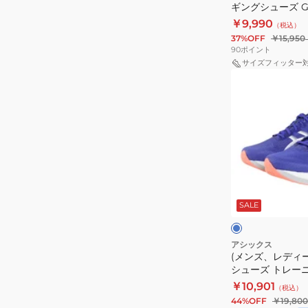
ギングシューズ GE
ジ
1011C250.002
27 1011B960.401
￥9,990
（税込）
ョ
37%OFF
￥15,950
ギ
90
ポイント
ン
サイズフィッター
(メ
グ
ン
シ
ズ、
ュ
レ
ー
デ
ズ
ィ
GEL-
ー
CUMULUS
ブ
ス)
27
ル
ー
SALE
ラ
1011B960.401
イ
ン
ズ
ニ
アシックス
(メンズ、レディ
ン
シューズ トレー
グ
部活 マジックスピ
￥10,901
（税込）
シ
ブルー 1013A184.
44%OFF
￥19,800
ュ