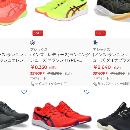
5
5
デ
ン
ホ
ブ
ィ
ニ
ワ
ル
ー
ン
イ
ー
ブ
イ
ス)
グ
ト
ブ
ラ
エ
ッ
SALE
SALE
ロ
ロ
ラ
ジ
ブ
ラ
ク
ー
ン
ョ
ル
ッ
×
ブ
ニ
ギ
ー
ク
アシックス
アシックス
ラ
ース)ランニング
(メンズ、レディース)ランニング
(メンズ)ランニング
ン
ン
1011B983.100
1011B983.400
ッ
ラッシュオレンジ
シューズ マラソン HYPER
ューズ ダイナブラス
グ
グ
ス
ス
ク
0 スニーカー トレー
RACER 1093A233.750
1011B983.001
￥8,350
￥8,640
（税込）
（税込）
シ
シ
ニ
ニ
部活
35%OFF
￥12,999
39%OFF
￥14,300
（税込）
（
ュ
ュ
ー
ー
75
ポイント
78
ポイント
ー
ー
カ
カ
サイズフィッター対応
サイズフィッター対応
(メ
(メ
ズ
ズ
ー
ー
ン
ン
マ
ダ
ジ
ジ
ズ、
ズ)
ラ
イ
ョ
ョ
レ
ラ
ソ
ナ
グ
グ
デ
ン
ン
ブ
ク
ク
ィ
ニ
HYPER
ラ
ッ
ッ