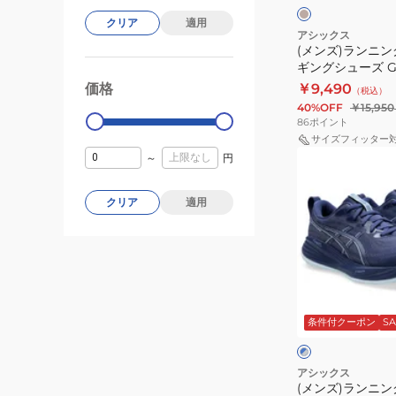
ュ
ー
ュ
テ
ー
×
クリア
適用
ホ
ー
ン
ツ
アシックス
ワ
(メンズ)ランニン
ズ
ド
部
イ
ギングシューズ GE
ジ
10
ト
活
27 1011B960.200
価格
￥9,490
99000
0
（税込）
ョ
エ
40%OFF
￥15,950
ギ
キ
86
ポイント
ン
ス
サイズフィッター
(メ
～
円
グ
ト
ン
シ
ラ
ズ)
ュ
ワ
クリア
適用
ラ
ー
イ
ン
ズ
ド
ニ
GEL-
ブ
ン
CUMULUS
ラ
ブ
グ
27
ッ
ル
条件付クーポン
SA
ー
シ
1011B960.200
ク
×
ュ
グ
グ
レ
ー
レ
アシックス
ー
(メンズ)ランニン
ズ
ー