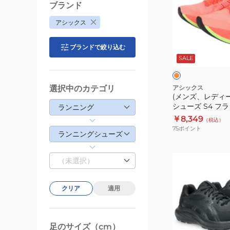
ズ
ブランド
デ
PATRIOT
アシックス
ィ
14
ー
1011C050.002
フ
ブランドで絞り込む
ス)
ラ
ッ
SALE
ラ
シ
ー
ン
ュ
×
オ
ブ
ニ
選択中のカテゴリ
アシックス
レ
ラ
(メンズ、レディ
ン
ン
ッ
シューズ S4 フ
ランニング
グ
ジ
ク
1013A129.60
￥8,349
（税込）
シ
ニング スポーツ 
75
ポイント
ランニングシューズ
ュ
ー
(メ
ズ
（未選択）
ン
S4
ズ)
フ
クリア
適用
ラ
ラ
ン
ッ
ニ
シ
足のサイズ（cm）