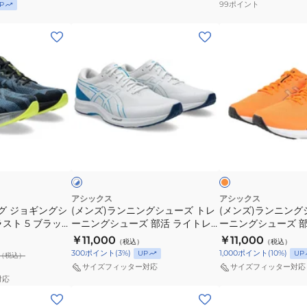
3
ラ
99
ポイント
P
ー
ド
ワ
ッ
(メ
(メ
ズ
ラ
イ
ク
ン
ン
マ
イ
ド
グ
ズ)
ズ)
ラ
ド
レ
レ
ラ
ラ
ソ
マ
ッ
ー
ン
ン
ン
ッ
ド
1011C080.002
ニ
ニ
SORTIEMAGIC
ク
1011B968.600
ス
ン
ン
RP
ス
ト
ポ
オ
ホ
グ
グ
6
ブ
レ
ワ
レ
ー
ン
イ
イ
シ
シ
1013A098.401
ル
ー
ツ
ジ
ト
ュ
ュ
ー
ニ
シ
×
レ
ー
ー
1011B891.401
ン
ュ
アシックス
アシックス
ッ
グ ジョギングシ
(メンズ)ランニングシューズ トレ
(メンズ)ランニング
ズ
ズ
ス
グ
ー
ド
スト 5 ブラック
ーニングシューズ 部活 ライトレ
ーニングシューズ 部
ト
ト
ニ
シ
ズ
002
ーサー 6 ワイド ホワイト ブルー
ーサー 6 ワイド オ
￥11,000
￥11,000
（税込）
（税込）
レ
レ
ー
ュ
1011B970.102 スポーツ シューズ
1011B970.800 
300
ポイント
(
3
%)
1,000
ポイント
(
10
%)
UP
UP
（税込）
ー
ー
カ
ー
サイズフィッター対応
サイズフィッター対応
ニ
ニ
ー
対応
ズ
(メ
(メ
ン
ン
ジ