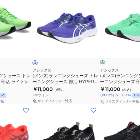
ン
ン
グ
グ
ョ
ズ)
ズ)
シ
シ
グ
ラ
ラ
ュ
ュ
ク
ン
ン
ー
ー
ッ
ニ
ニ
ズ
ズ
シ
ン
ン
部
部
ョ
グ
ホ
グ
グ
活
活
リ
ン
ワ
ー
ヤ
イ
シ
シ
ラ
ラ
性
ン
ル
ュ
ュ
イ
イ
ブ
ル
ー
ー
ト
ト
アシックス
アシックス
ー
グシューズ トレ
(メンズ)ランニングシューズ トレ
(メンズ)ランニング
ズ
ズ
レ
レ
 部活 ライトレ
ーニングシューズ 部活 HYPER
ーニングシューズ 部活
ト
ト
ー
ー
011B971.300
SPEED 5 WIDE 1011C082.400
SPEED 5 1011C084
￥11,000
￥11,000
（税込）
（税込）
レ
レ
サ
サ
ズ
100
ポイント
1,000
ポイント
(
10
%)
UP
ー
ー
ー
ー
サイズフィッター対応
対応
サイズフィッター対応
ニ
ニ
6
6
(メ
(メ
ン
ン
ワ
ワ
ン
ン
グ
グ
イ
イ
ズ)
ズ)
シ
シ
ド
ド
ラ
ラ
ュ
ュ
ホ
オ
ン
ン