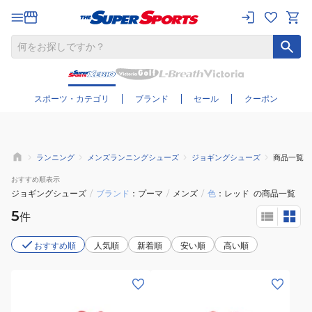
さらに絞り込む
スポーツ・カテゴリ
ブランド
セール
クーポン
ランニング
メンズランニングシューズ
ジョギングシューズ
商品一覧
おすすめ
順表示
ジョギングシューズ
/
ブランド
プーマ
/
メンズ
/
色
レッド
の商品一覧
5
件
おすすめ順
人気順
新着順
安い順
高い順