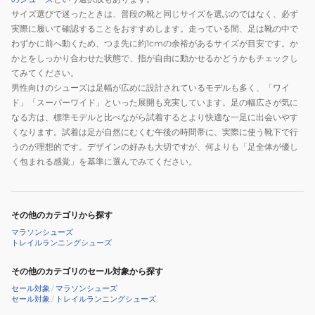
サイズ選びで迷ったときは、普段の靴と同じサイズを選ぶのではなく、必ず
実際に履いて確認することをおすすめします。走っている間、足は靴の中で
わずかに前へ動くため、つま先に約1cmの余裕があるサイズが目安です。か
かとをしっかり合わせた状態で、指が自由に動かせるかどうかもチェックし
てみてください。
男性向けのシューズは足幅が広めに設計されているモデルも多く、「ワイ
ド」「スーパーワイド」といった展開も充実しています。足の幅広さが気に
なる方は、標準モデルと比べながら試着するとより快適な一足に出会いやす
くなります。試着は足が自然にむくむ午後の時間帯に、実際に使う靴下で行
うのが理想的です。デザインの好みも大切ですが、何よりも「足全体が優し
く包まれる感覚」を基準に選んでみてください。
その他のカテゴリから探す
マラソンシューズ
トレイルランニングシューズ
その他のカテゴリのセール対象から探す
セール対象
/
マラソンシューズ
セール対象
/
トレイルランニングシューズ