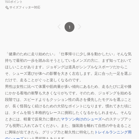
150
ポイント
サイズフィッター対応
1
「健康のために走り始めたい」「仕事帰りに少し体を動かしたい」そんな気
持ちで最初の一歩を踏み出そうとしているメンズの方に、まず知っておいて
ほしいことがあります。ジョギングは道具がシンプルなスポーツだからこ
そ、シューズ選びが体への影響を大きく左右します。足に合った一足を選ぶ
だけで、走ることがぐっと楽しくなるのです。
男性は女性に比べて体重や筋肉量が多い傾向にあるため、走るたびに足や膝
にかかる着地の衝撃も大きくなりがちです。そのため、ジョギングを始める
段階では、スピードよりもクッション性の高さを優先したモデルを選ぶこと
が、長く怪我なく続けるための大切なポイントになります。慣れてきた頃に
は、タイムを狙う本格的なレースに挑戦したくなるかもしれません。そんな
ときには、軽量で反発力に優れた
マラソン向けのシューズ
へのステップアッ
プも視野に入れてみてください。また、舗装路を離れて自然の中を走ること
に興味が出てきたら、グリップ力と耐久性に特化した
トレイルランニング用
のシューズ
という選択肢もあります。