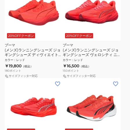
20%OFFクーポン
20%OFFクーポン
プーマ
プーマ
(メンズ)ランニングシューズ ジョ
(メンズ)ランニングシューズ ジョ
ギングシューズ ディヴィエイト
ギングシューズ ヴェロシティ ニ
ピュア ニトロ レッド 31390410
トロ 5 レッド 31294414 スポーツ
カラー
：
レッド
カラー
：
レッド
シューズ トレーニング
￥19,800
￥16,500
（税込）
（税込）
180
ポイント
150
ポイント
サイズフィッター対応
サイズフィッター対応