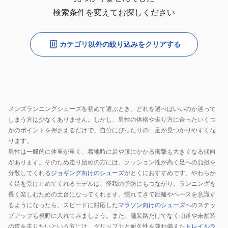
検索条件を変えてお探しください
カテゴリ以外の絞り込みをクリアする
メンズランニングシューズを初めて選ぶとき、どれを選べばいいのか迷って
しまう方は少なくありません。しかし、男性の体格や走り方に合ったいくつ
かのポイントを押さえるだけで、自分にぴったりの一足が見つかりやすくな
ります。
男性は一般的に体重が重く、着地時に足や膝にかかる衝撃も大きくなる傾向
があります。そのため走り始めの方には、クッション性が高く足への負担を
分散してくれる
ジョギング向けのシューズ
がとくにおすすめです。やわらか
く足を受け止めてくれるモデルは、怪我の予防にもつながり、ランニングを
長く楽しむための土台になってくれます。慣れてきて距離やペースを意識す
るようになったら、スピードに対応した
マラソン向けのシューズ
へのステッ
プアップも視野に入れてみましょう。また、舗装路だけでなく山道や未舗装
の道を走りたいという方には、グリップ力と耐久性を兼ね備えた
トレイルラ