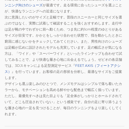
ンニング向けのシューズ
が最適です。走る環境に合ったシューズを選ぶこと
が、快適なランニングへの近道になります。
次に意識したいのがサイズと足幅です。普段のスニーカーと同じサイズを選
ぶのではなく、実際に試着して確認することを強くおすすめします。走行中
は足が靴の中でわずかに前へ動くため、つま先に約1cm程度のゆとりがある
サイズが目安です。かかとをしっかり合わせた状態で、指を動かしたときに
窮屈に感じないかをチェックしてみてください。また、男性向けのシューズ
は足幅が広めに設計されたモデルも充実しています。足の幅広さが気になる
方は、「ワイド」や「スーパーワイド」といったラインナップも合わせて試
してみることで、より快適な履き心地に出会えるでしょう。ゼビオの各店舗
では、3Dスキャンによる足型測定サービス『
FEET AXIS（フィートアクシ
ス）
』を行っています。お客様の足の形状を分析し、最適なサイズをご提案
します。
デザインも選ぶ楽しみのひとつで、メンズモデルはシンプルで落ち着いたカ
ラーから、モチベーションを高める鮮やかな配色まで幅広く揃っています。
ただし、最優先すべきは見た目よりも「足全体がしっかりとホールドされて
いて、どこも圧迫されていない」という感覚です。自分の足に寄り添うよう
な履き心地の一足を見つけることが、毎日のランニングをより楽しくしてく
れます。