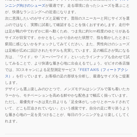
ンニング向けのシューズ
が最適です。走る環境に合ったシューズを選ぶこと
が、快適なランニングへの近道になります。
次に意識したいのがサイズと足幅です。普段のスニーカーと同じサイズを選
ぶのではなく、実際に試着して確認することを強くおすすめします。走行中
は足が靴の中でわずかに前へ動くため、つま先に約1cm程度のゆとりがある
サイズが目安です。かかとをしっかり合わせた状態で、指を動かしたときに
窮屈に感じないかをチェックしてみてください。また、男性向けのシューズ
は足幅が広めに設計されたモデルも充実しています。足の幅広さが気になる
方は、「ワイド」や「スーパーワイド」といったラインナップも合わせて試
してみることで、より快適な履き心地に出会えるでしょう。ゼビオの各店舗
では、3Dスキャンによる足型測定サービス『
FEET AXIS（フィートアクシ
ス）
』を行っています。お客様の足の形状を分析し、最適なサイズをご提案
します。
デザインも選ぶ楽しみのひとつで、メンズモデルはシンプルで落ち着いたカ
ラーから、モチベーションを高める鮮やかな配色まで幅広く揃っています。
ただし、最優先すべきは見た目よりも「足全体がしっかりとホールドされて
いて、どこも圧迫されていない」という感覚です。自分の足に寄り添うよう
な履き心地の一足を見つけることが、毎日のランニングをより楽しくしてく
れます。