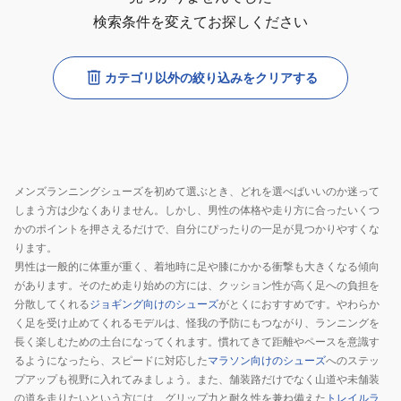
検索条件を変えてお探しください
カテゴリ以外の絞り込みをクリアする
メンズランニングシューズを初めて選ぶとき、どれを選べばいいのか迷って
しまう方は少なくありません。しかし、男性の体格や走り方に合ったいくつ
かのポイントを押さえるだけで、自分にぴったりの一足が見つかりやすくな
ります。
男性は一般的に体重が重く、着地時に足や膝にかかる衝撃も大きくなる傾向
があります。そのため走り始めの方には、クッション性が高く足への負担を
分散してくれる
ジョギング向けのシューズ
がとくにおすすめです。やわらか
く足を受け止めてくれるモデルは、怪我の予防にもつながり、ランニングを
長く楽しむための土台になってくれます。慣れてきて距離やペースを意識す
るようになったら、スピードに対応した
マラソン向けのシューズ
へのステッ
プアップも視野に入れてみましょう。また、舗装路だけでなく山道や未舗装
の道を走りたいという方には、グリップ力と耐久性を兼ね備えた
トレイルラ