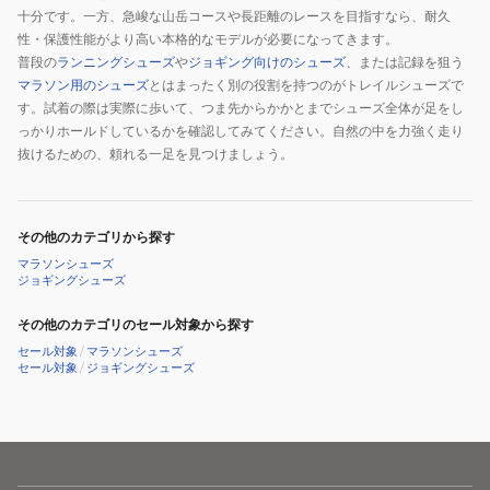
ト
十分です。一方、急峻な山岳コースや長距離のレースを目指すなら、耐久
レ
性・保護性能がより高い本格的なモデルが必要になってきます。
ー
普段の
ランニングシューズ
や
ジョギング向けのシューズ
、または記録を狙う
ニ
マラソン用のシューズ
とはまったく別の役割を持つのがトレイルシューズで
ン
す。試着の際は実際に歩いて、つま先からかかとまでシューズ全体が足をし
グ
っかりホールドしているかを確認してみてください。自然の中を力強く走り
抜けるための、頼れる一足を見つけましょう。
その他のカテゴリから探す
マラソンシューズ
ジョギングシューズ
その他のカテゴリのセール対象から探す
セール対象
/
マラソンシューズ
セール対象
/
ジョギングシューズ