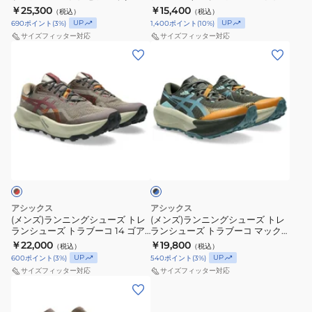
GTX ブラック ブルー
ライト 7 サンドベージュ
￥25,300
￥15,400
（税込）
（税込）
4
ト
グ
1011C115.001 スニーカー
1013A232.700 トレーニング
UP
UP
690
ポイント
(
3
%)
1,400
ポイント
(
10
%)
1013A179.020
レ
シ
サイズフィッター対応
サイズフィッター対応
ラ
ュ
(メ
(メ
ン
ー
ン
ン
シ
ズ
ズ)
ズ)
ュ
ト
ラ
ラ
ー
レ
ン
ン
ズ
ラ
ニ
ニ
ブ
フ
ン
ン
ン
ラ
ジ
シ
グ
グ
ッ
ク
セ
ュ
シ
シ
×
ツ
ー
ュ
ュ
ブ
アシックス
アシックス
マ
ズ
ー
ー
ル
(メンズ)ランニングシューズ トレ
(メンズ)ランニングシューズ トレ
ー
ランシューズ トラブーコ 14 ゴア
ランシューズ トラブーコ マック
ッ
フ
ズ
ズ
テックス ブラウン レッド
ス 5 ブラック ブルー
￥22,000
￥19,800
（税込）
（税込）
ク
ジ
ト
ト
1011C165.020 防水
1011C164.200
UP
UP
600
ポイント
(
3
%)
540
ポイント
(
3
%)
ス
ラ
レ
レ
サイズフィッター対応
サイズフィッター対応
GTX
イ
ラ
ラ
(メ
ブ
ト
ン
ン
ン