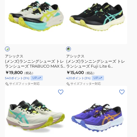
カ
シ
シ
ズ)
ズ)
ッ
ュ
ュ
ラ
ラ
ト
ー
ー
ン
ン
ゴ
ズ
ズ
ニ
ニ
ブ
ア
ゲ
ト
ン
ン
ラ
テ
ル
ラ
グ
グ
ッ
ク
ッ
ソ
ブ
シ
シ
×
ク
ノ
ー
ュ
ュ
グ
アシックス
アシックス
ス
マ
コ
ー
ー
リ
(メンズ)ランニングシューズ トレ
(メンズ)ランニングシューズ トレ
ー
ランシューズ TRABUCO MAX 5
ランシューズ Fuji Lite 6
カ
8
14
ズ
ズ
ン
1011C164.020
1011C086.001
￥19,800
￥15,400
（税込）
（税込）
ー
ゴ
ベ
ト
ト
UP
UP
540
ポイント
(
3
%)
420
ポイント
(
3
%)
キ
ア
ー
レ
レ
サイズフィッター対応
サイズフィッター対応
1011C085.200
テ
ジ
ラ
ラ
(メ
(メ
ッ
ュ
ン
ン
ン
ン
ク
ブ
シ
シ
ズ、
ズ)
ス
ラ
ュ
ュ
レ
ラ
ブ
ッ
ー
ー
デ
ン
ラ
ク
ズ
ズ
ィ
ニ
ブ
ッ
1011C166.200
TRABUCO
Fuji
ー
ン