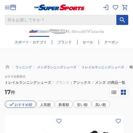
さらに絞り込む
スポーツ・カテゴリ
ブランド
セール
クーポン
ランニング
メンズランニングシューズ
トレイルランニングシューズ
商
おすすめ
順表示
トレイルランニングシューズ
/
ブランド
アシックス
/
メンズ
の商品一覧
17
件
おすすめ順
人気順
新着順
安い順
高い順
(メ
(メ
ン
ン