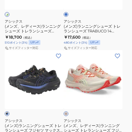
ル
ク
MAX
Lite
ス)
グ
ー
レ
5
6
ラ
シ
ッ
1011C164.020
1011C086.001
ン
ュ
アシックス
アシックス
ド
ニ
ー
(メンズ、レディース)ランニング
(メンズ)ランニングシューズ トレ
シューズ トレランシューズ
ランシューズ TRABUCO 14
1011B977.005
ン
ズ
FUJISPEED 4 1013A179.020
1011C166.400
￥18,700
￥17,600
（税込）
（税込）
防
グ
ト
UP
UP
510
ポイント
(
3
%)
480
ポイント
(
3
%)
水
シ
レ
サイズフィッター対応
サイズフィッター対応
ュ
ラ
(メ
(メ
ー
ン
ン
ン
ズ
シ
ズ)
ズ、
ト
ュ
ラ
レ
レ
ー
ン
デ
ラ
ズ
ニ
ィ
サ
ン
TRABUCO
ン
ー
ン
シ
14
グ
ス)
ド
ベ
ュ
1011C166.400
シ
ラ
ー
ー
ュ
ン
ジ
アシックス
アシックス
ズ
ュ
ー
ニ
(メンズ)ランニングシューズ トレ
(メンズ、レディース)ランニング
ランシューズ フジセツ マックス
シューズ トレランシューズ フジ
FUJISPEED
ズ
ン