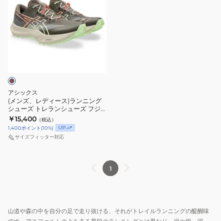
ラ
7
シ
シ
ズ、
ッ
サ
ュ
ュ
レ
ク
ン
ー
ー
デ
ブ
ド
ズ
ズ
ィ
ル
ベ
ト
ト
ー
ー
ー
ラ
ラ
ス)
1011C115.001
ジ
ブ
ブ
ラ
ス
ュ
ー
ー
ン
アシックス
ニ
1013A232.700
コ
コ
ニ
(メンズ、レディース)ランニング
シューズ トレランシューズ フジ
ー
ト
14
マ
ン
ライト 7 ダークブラウン
￥15,400
（税込）
カ
レ
ゴ
ッ
グ
1013A232.200 トレーニング
UP
1,400
ポイント
(
10
%)
ー
ー
ア
ク
シ
サイズフィッター対応
ニ
テ
ス
ュ
ン
ッ
5
ー
グ
1
ク
ブ
ズ
ス
ラ
ト
ブ
ッ
レ
ラ
ク
ラ
山道や森の中を自分の足で走り抜ける、それがトレイルランニングの醍醐味
ウ
ブ
ン