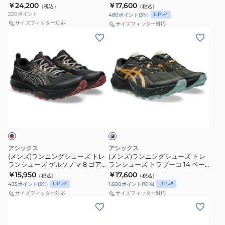
ッドカット ゴアテックス カーキ
1011C166.300
￥24,200
￥17,600
（税込）
（税込）
カ
ト
ト
1011C085.200
220
ポイント
UP
480
ポイント
(
3
%)
ー
レ
レ
サイズフィッター対応
サイズフィッター対応
ラ
ラ
(メ
(メ
ン
ン
ン
ン
シ
シ
ズ)
ズ)
ュ
ュ
ラ
ラ
ー
ー
ン
ン
ズ
ズ
ニ
ニ
ベ
ゲ
TRABUCO
ン
ン
ー
ル
14
グ
グ
ジ
ュ
ト
1011C166.300
シ
シ
×
ラ
ュ
ュ
ブ
アシックス
アシックス
ブ
ー
ー
ラ
(メンズ)ランニングシューズ トレ
(メンズ)ランニングシューズ トレ
ッ
ランシューズ ゲルソノマ 8 ゴアテ
ランシューズ トラブーコ 14 ベー
ー
ズ
ズ
ク
ックス ブラック レッド
ジュ ブラック 1011C166.200
￥15,950
￥17,600
（税込）
（税込）
コ
ト
ト
1011B977.005 防水
UP
UP
435
ポイント
(
3
%)
1,600
ポイント
(
10
%)
ミ
レ
レ
サイズフィッター対応
サイズフィッター対応
ッ
ラ
ラ
(メ
(メ
ド
ン
ン
ン
ン