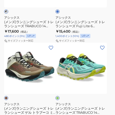
ル
ラ
グ
グ
ヤ
ル
ソ
ブ
シ
シ
ブ
ノ
ー
ュ
ュ
ル
アシックス
アシックス
マ
コ
ー
ー
ー
(メンズ)ランニングシューズ トレ
(メンズ)ランニングシューズ トレ
ランシューズ TRABUCO 14
ランシューズ Fuji Lite 6
8
14
ズ
ズ
1011C166.001
1011C086.400
￥17,600
￥15,400
（税込）
（税込）
ゴ
ゴ
ト
ト
UP
UP
480
ポイント
(
3
%)
1,400
ポイント
(
10
%)
ア
ア
レ
レ
サイズフィッター対応
サイズフィッター対応
テ
テ
ラ
ラ
(メ
(メ
ッ
ッ
ン
ン
ン
ン
ク
ク
シ
シ
ズ)
ズ)
ス
ス
ュ
ュ
ラ
ラ
ブ
ブ
ー
ー
ン
ン
ラ
ラ
ズ
ズ
ニ
ニ
グ
ッ
ッ
TRABUCO
Fuji
ン
ン
リ
ク
ク
14
Lite
グ
グ
ー
ン
1011B977.002
グ
1011C166.001
6
シ
シ
ス
レ
1011C086.400
ュ
ュ
アシックス
アシックス
ニ
ー
ー
ー
(メンズ)ランニングシューズ トレ
(メンズ)ランニングシューズ トレ
ランシューズ ゲル トラブーコ ミ
ランシューズ TRABUCO 14
ー
1011C165.002
ズ
ズ