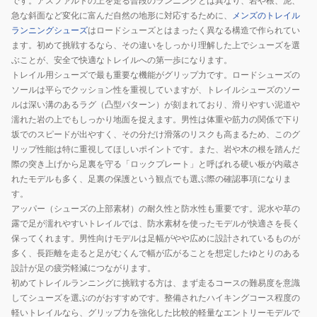
です。アスファルトの上を走る普段のランニングとは異なり、岩や根、泥、
ン
ル
シ
急な斜面など変化に富んだ自然の地形に対応するために、
メンズのトレイル
レ
ー
ュ
ランニングシューズ
はロードシューズとはまったく異なる構造で作られてい
ッ
1011C164.200
ー
ます。初めて挑戦するなら、その違いをしっかり理解した上でシューズを選
ぶことが、安全で快適なトレイルへの第一歩になります。
ド
ズ
トレイル用シューズで最も重要な機能がグリップ力です。ロードシューズの
1011C165.020
フ
ソールは平らでクッション性を重視していますが、トレイルシューズのソー
防
ジ
ルは深い溝のあるラグ（凸型パターン）が刻まれており、滑りやすい泥道や
水
ラ
濡れた岩の上でもしっかり地面を捉えます。男性は体重や筋力の関係で下り
イ
坂でのスピードが出やすく、その分だけ滑落のリスクも高まるため、このグ
ト
リップ性能は特に重視してほしいポイントです。また、岩や木の根を踏んだ
7
際の突き上げから足裏を守る「ロックプレート」と呼ばれる硬い板が内蔵さ
れたモデルも多く、足裏の保護という観点でも選ぶ際の確認事項になりま
ダ
す。
ー
アッパー（シューズの上部素材）の耐久性と防水性も重要です。泥水や草の
ク
露で足が濡れやすいトレイルでは、防水素材を使ったモデルが快適さを長く
ブ
保ってくれます。男性向けモデルは足幅がやや広めに設計されているものが
ラ
多く、長距離を走ると足がむくんで幅が広がることを想定したゆとりのある
ウ
設計が足の疲労軽減につながります。
ン
初めてトレイルランニングに挑戦する方は、まず走るコースの難易度を意識
してシューズを選ぶのがおすすめです。整備されたハイキングコース程度の
1013A232.200
軽いトレイルなら、グリップ力を強化した比較的軽量なエントリーモデルで