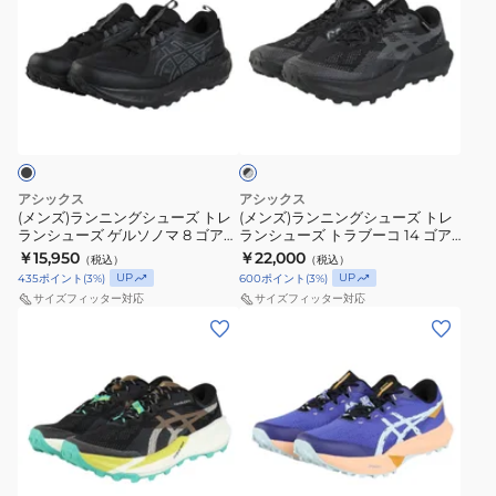
ズ)
ズ)
ラ
ラ
ン
ン
ニ
ニ
ブ
ン
ン
ラ
グ
グ
ッ
ク
シ
シ
×
ュ
ュ
グ
アシックス
アシックス
ー
ー
レ
(メンズ)ランニングシューズ トレ
(メンズ)ランニングシューズ トレ
ー
ランシューズ ゲルソノマ 8 ゴアテ
ランシューズ トラブーコ 14 ゴア
ズ
ズ
ックス ブラック 1011B977.002 ス
テックス ブラック グレー
￥15,950
￥22,000
（税込）
（税込）
ト
ト
ニーカー
1011C165.002
UP
UP
435
ポイント
(
3
%)
600
ポイント
(
3
%)
レ
レ
サイズフィッター対応
サイズフィッター対応
ラ
ラ
(メ
(メ
ン
ン
ン
ン
シ
シ
ズ)
ズ)
ュ
ュ
ラ
ラ
ー
ー
ン
ン
ズ
ズ
ニ
ニ
ロ
ゲ
ト
ン
ン
イ