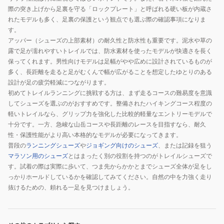
際の突き上げから足裏を守る「ロックプレート」と呼ばれる硬い板が内蔵さ
れたモデルも多く、足裏の保護という観点でも選ぶ際の確認事項になりま
す。
アッパー（シューズの上部素材）の耐久性と防水性も重要です。泥水や草の
露で足が濡れやすいトレイルでは、防水素材を使ったモデルが快適さを長く
保ってくれます。男性向けモデルは足幅がやや広めに設計されているものが
多く、長距離を走ると足がむくんで幅が広がることを想定したゆとりのある
設計が足の疲労軽減につながります。
初めてトレイルランニングに挑戦する方は、まず走るコースの難易度を意識
してシューズを選ぶのがおすすめです。整備されたハイキングコース程度の
軽いトレイルなら、グリップ力を強化した比較的軽量なエントリーモデルで
十分です。一方、急峻な山岳コースや長距離のレースを目指すなら、耐久
性・保護性能がより高い本格的なモデルが必要になってきます。
普段の
ランニングシューズ
や
ジョギング向けのシューズ
、または記録を狙う
マラソン用のシューズ
とはまったく別の役割を持つのがトレイルシューズで
す。試着の際は実際に歩いて、つま先からかかとまでシューズ全体が足をし
っかりホールドしているかを確認してみてください。自然の中を力強く走り
抜けるための、頼れる一足を見つけましょう。