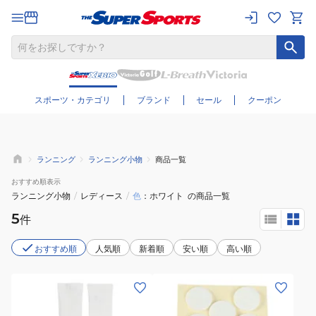
さらに絞り込む
スポーツ・カテゴリ
ブランド
セール
クーポン
ランニング
ランニング小物
商品一覧
おすすめ
順表示
ランニング小物
/
レディース
/
色
ホワイト
の商品一覧
5
件
おすすめ順
人気順
新着順
安い順
高い順