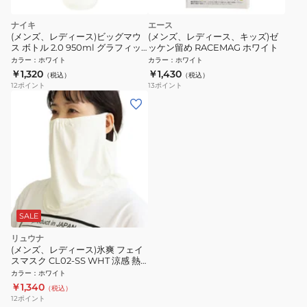
ナイキ
エース
(メンズ、レディース)ビッグマウ
(メンズ、レディース、キッズ)ゼ
ス ボトル 2.0 950ml グラフィッ
ッケン留め RACEMAG ホワイト
ク HY6007-177
カラー
：
ホワイト
カラー
：
ホワイト
￥1,320
￥1,430
（税込）
（税込）
12
ポイント
13
ポイント
SALE
リュウナ
(メンズ、レディース)氷爽 フェイ
スマスク CL02-SS WHT 涼感 熱
中症対策
カラー
：
ホワイト
￥1,340
（税込）
12
ポイント