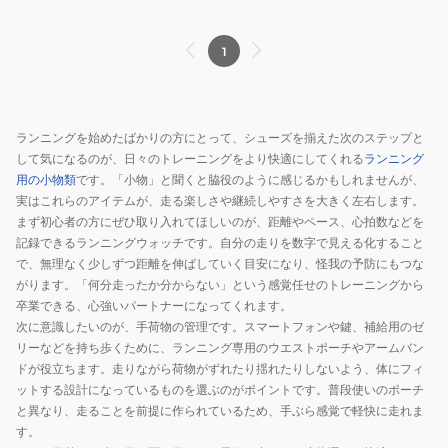
1
ランニングを始めたばかりの方にとって、シューズを揃えた次のステップと
して気になるのが、日々のトレーニングをより快適にしてくれる
ランニング
用の小物類
です。「小物」と聞くと脇役のように感じるかもしれませんが、
実はこれらのアイテムが、走る楽しさや継続しやすさを大きく左右します。
まず初心者の方にぜひ取り入れてほしいのが、距離やペース、心拍数などを
記録できるランニングウォッチです。自分の走りを数字で見える化すること
で、無理なく少しずつ距離を伸ばしていく目安になり、怪我の予防にもつな
がります。「何分走ったか分からない」という感覚任せのトレーニングから
卒業できる、心強いパートナーになってくれます。
次に意識したいのが、手荷物の管理です。スマートフォンや鍵、補給用のゼ
リーなどを持ち歩くために、ランニング専用のウエストポーチやアームバン
ドが役立ちます。走りながら荷物がずれたり揺れたりしないよう、体にフィ
ットする設計になっているものを選ぶのがポイントです。普段使いのポーチ
と異なり、走ることを前提に作られているため、手ぶら感覚で軽快に走れま
す。