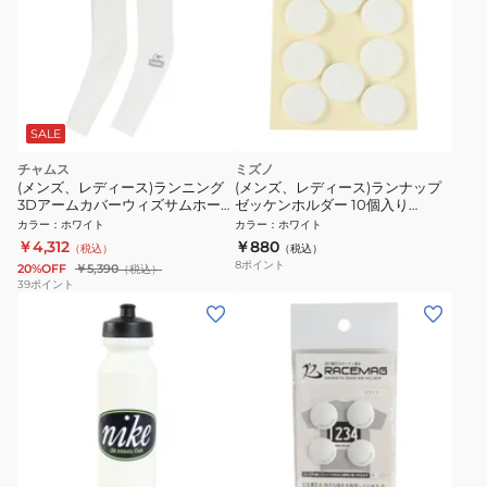
SALE
チャムス
ミズノ
(メンズ、レディース)ランニング
(メンズ、レディース)ランナップ
3Dアームカバーウィズサムホール
ゼッケンホルダー 10個入り
CH09-1374-W001
J2JYB00001
カラー
：
ホワイト
カラー
：
ホワイト
￥4,312
￥880
（税込）
（税込）
8
ポイント
20%OFF
￥5,390
（税込）
39
ポイント