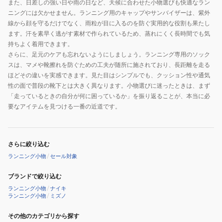
また、日差しの強い日や雨の日など、天候に合わせた小物選びも快適なラン
ニングには欠かせません。ランニング用のキャップやサンバイザーは、紫外
線から顔を守るだけでなく、雨粒が目に入るのを防ぐ実用的な役割も果たし
ます。汗を素早く逃がす素材で作られているため、蒸れにくく長時間でも気
持ちよく着用できます。
さらに、足元のケアも忘れないようにしましょう。ランニング専用のソック
スは、マメや靴擦れを防ぐための工夫が随所に施されており、長距離を走る
ほどその違いを実感できます。見た目はシンプルでも、クッション性や通気
性の面で普段の靴下とは大きく異なります。小物選びに迷ったときは、まず
「走っているときの自分が何に困っているか」を振り返ることが、本当に必
要なアイテムを見つける一番の近道です。
さらに絞り込む
ランニング小物
/
セール対象
ブランドで絞り込む
ランニング小物
/
ナイキ
ランニング小物
/
ミズノ
その他のカテゴリから探す