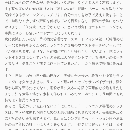
実はこれらのアイテムが、走る楽しさや継続しやすさを大きく左右します。
まず初心者の方にぜひ取り入れてほしいのが、距離やペース、心拍数などを
記録できるランニングウォッチです。自分の走りを数字で見える化すること
で、無理なく少しずつ距離を伸ばしていく目安になり、怪我の予防にもつな
がります。「何分走ったか分からない」という感覚任せのトレーニングから
卒業できる、心強いパートナーになってくれます。
次に意識したいのが、手荷物の管理です。スマートフォンや鍵、補給用のゼ
リーなどを持ち歩くために、ランニング専用のウエストポーチやアームバン
ドが役立ちます。走りながら荷物がずれたり揺れたりしないよう、体にフィ
ットする設計になっているものを選ぶのがポイントです。普段使いのポーチ
と異なり、走ることを前提に作られているため、手ぶら感覚で軽快に走れま
す。
また、日差しの強い日や雨の日など、天候に合わせた小物選びも快適なラン
ニングには欠かせません。ランニング用のキャップやサンバイザーは、紫外
線から顔を守るだけでなく、雨粒が目に入るのを防ぐ実用的な役割も果たし
ます。汗を素早く逃がす素材で作られているため、蒸れにくく長時間でも気
持ちよく着用できます。
さらに、足元のケアも忘れないようにしましょう。ランニング専用のソック
スは、マメや靴擦れを防ぐための工夫が随所に施されており、長距離を走る
ほどその違いを実感できます。見た目はシンプルでも、クッション性や通気
性の面で普段の靴下とは大きく異なります。小物選びに迷ったときは、まず