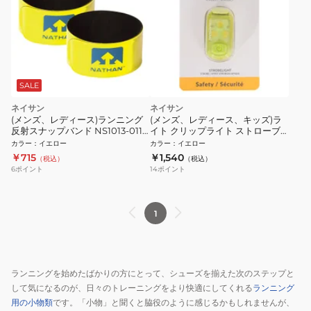
SALE
ネイサン
ネイサン
(メンズ、レディース)ランニング
(メンズ、レディース、キッズ)ラ
反射スナップバンド NS1013-0119
イト クリップライト ストローブ
ナイトラン
ライト2.0 NS5113-40046
カラー
：
イエロー
カラー
：
イエロー
￥715
￥1,540
（税込）
（税込）
6
ポイント
14
ポイント
1
ランニングを始めたばかりの方にとって、シューズを揃えた次のステップと
して気になるのが、日々のトレーニングをより快適にしてくれる
ランニング
用の小物類
です。「小物」と聞くと脇役のように感じるかもしれませんが、