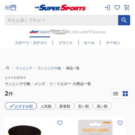
さらに絞り込む
スポーツ・カテゴリ
ブランド
セール
クーポン
ランニング
ランニング小物
商品一覧
おすすめ
順表示
ランニング小物
/
メンズ
/
色
イエロー
の商品一覧
2
件
おすすめ順
人気順
新着順
安い順
高い順